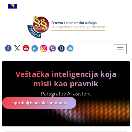
Veštačka inteligencija koja
misli kao pravnik
Paragrafov AI asistent
Isprobajte besplatno danas