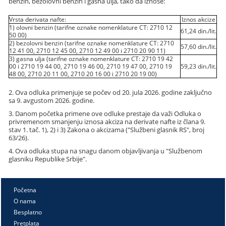
benzin, bezolovni benzin i gasna ulja, tako da iznose:
Vrsta derivata nafte:
Iznos akcize
1) olovni benzin (tarifne oznake nomenklature CT: 2710 12
61,24 din./lit.
50 00)
2) bezolovni benzin (tarifne oznake nomenklature CT: 2710
57,60 din./lit.
12 41 00, 2710 12 45 00, 2710 12 49 00 i 2710 20 90 11)
3) gasna ulja (tarifne oznake nomenklature CT: 2710 19 42
00 i 2710 19 44 00, 2710 19 46 00, 2710 19 47 00, 2710 19
59,23 din./lit.
48 00, 2710 20 11 00, 2710 20 16 00 i 2710 20 19 00)
2. Ova odluka primenjuje se počev od 20. jula 2026. godine zaključno
sa 9. avgustom 2026. godine.
3. Danom početka primene ove odluke prestaje da važi Odluka o
privremenom smanjenju iznosa akciza na derivate nafte iz člana 9.
stav 1. tač. 1), 2) i 3) Zakona o akcizama ("Službeni glasnik RS", broj
63/26).
4. Ova odluka stupa na snagu danom objavljivanja u "Službenom
glasniku Republike Srbije".
Početna
O nama
Besplatno
Pretplata