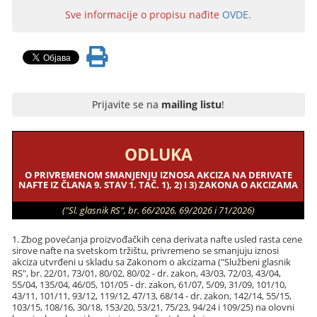
Sve informacije o propisu nađite
OVDE
.
Prijavite se na
mailing listu
!
ODLUKA
O PRIVREMENOM SMANJENJU IZNOSA AKCIZA NA DERIVATE
NAFTE IZ ČLANA 9. STAV 1. TAČ. 1), 2) I 3) ZAKONA O AKCIZAMA
("Sl. glasnik RS", br. 66/2026, 69/2026 i 71/2026)
1. Zbog povećanja proizvođačkih cena derivata nafte usled rasta cene
sirove nafte na svetskom tržištu, privremeno se smanjuju iznosi
akciza utvrđeni u skladu sa Zakonom o akcizama ("Službeni glasnik
RS", br. 22/01, 73/01, 80/02, 80/02 - dr. zakon, 43/03, 72/03, 43/04,
55/04, 135/04, 46/05, 101/05 - dr. zakon, 61/07, 5/09, 31/09, 101/10,
43/11, 101/11, 93/12, 119/12, 47/13, 68/14 - dr. zakon, 142/14, 55/15,
103/15, 108/16, 30/18, 153/20, 53/21, 75/23, 94/24 i 109/25) na olovni