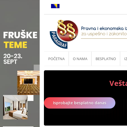
POČETNA
O NAMA
BESPLATNO
I
Vešt
Isprobajte besplatno danas