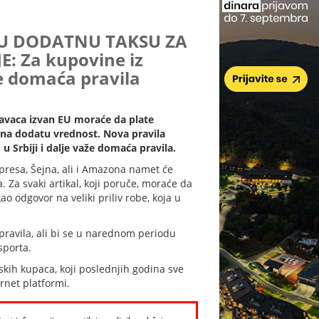
JU DODATNU TAKSU ZA
: Za kupovine iz
aže domaća pravila
avaca izvan EU moraće da plate
 na dodatu vrednost. Nova pravila
 u Srbiji i dalje važe domaća pravila.
presa, Šejna, ali i Amazona namet će
. Za svaki artikal, koji poruče, moraće da
o odgovor na veliki priliv robe, koja u
 pravila, ali bi se u narednom periodu
sporta.
kih kupaca, koji poslednjih godina sve
rnet platformi.