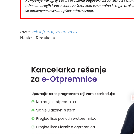
Kompanija Paragraf Lex ne preuzima odgovornost za tačnost i istinito
odnosno drugih izvora, kao i za štetu koja eventualno iz toga, proiste
su namenjene u svrhu opšteg informisanja.
Izvor:
Vebsajt RTV, 29.06.2026.
Naslov: Redakcija