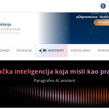
ZDANJA
EDUKACIJE
ASISTENTI
KANCELARKO
KORISN
ačka inteligencija koja misli kao pr
Paragrafov AI asistent