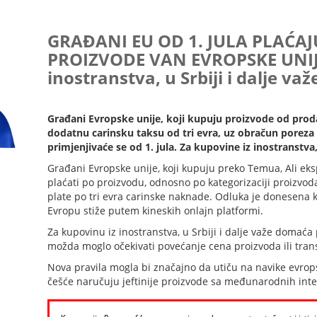
GRAĐANI EU OD 1. JULA PLAĆA
PROIZVODE VAN EVROPSKE UNIJE
inostranstva, u Srbiji i dalje v
Građani Evropske unije, koji kupuju proizvode od prod
dodatnu carinsku taksu od tri evra, uz obračun poreza
primjenjivaće se od 1. jula. Za kupovine iz inostranstva,
Građani Evropske unije, koji kupuju preko Temua, Ali eks
plaćati po proizvodu, odnosno po kategorizaciji proizvoda
plate po tri evra carinske naknade. Odluka je donesena ka
Evropu stiže putem kineskih onlajn platformi.
Za kupovinu iz inostranstva, u Srbiji i dalje važe domaća
možda moglo očekivati povećanje cena proizvoda ili tran
Nova pravila mogla bi značajno da utiču na navike evrops
češće naručuju jeftinije proizvode sa međunarodnih inte