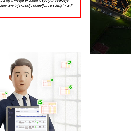
st informacija prenetih iz spoljnih sadržaja
kne. Sve informacije objavljene u sekciji "Vesti"