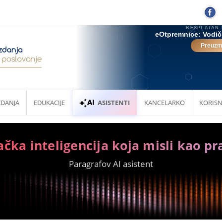
ZDANJA
EDUKACIJE
ASISTENTI
KANCELARKO
KORISN
ačka inteligencija koja misli kao pr
Paragrafov AI asistent