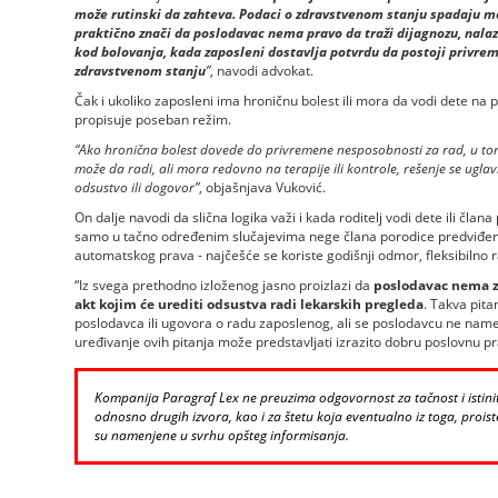
može rutinski da zahteva. Podaci o zdravstvenom stanju spadaju me
praktično znači da poslodavac nema pravo da traži dijagnozu, nalaz i
kod bolovanja, kada zaposleni dostavlja potvrdu da postoji privreme
zdravstvenom stanju
”
, navodi advokat.
Čak i ukoliko zaposleni ima hroničnu bolest ili mora da vodi dete na
propisuje poseban režim.
“Ako hronična bolest dovede do privremene nesposobnosti za rad, u tom
može da radi, ali mora redovno na terapije ili kontrole, rešenje se uglav
odsustvo ili dogovor”
, objašnjava Vuković.
On dalje navodi da slična logika važi i kada roditelj vodi dete ili čla
samo u tačno određenim slučajevima nege člana porodice predviđen
automatskog prava - najčešće se koriste godišnji odmor, fleksibilno 
“Iz svega prethodno izloženog jasno proizlazi da
poslodavac nema z
akt kojim će urediti odsustva radi lekarskih pregleda
. Takva pita
poslodavca ili ugovora o radu zaposlenog, ali se poslodavcu ne nam
uređivanje ovih pitanja može predstavljati izrazito dobru poslovnu pr
Kompanija Paragraf Lex ne preuzima odgovornost za tačnost i istinito
odnosno drugih izvora, kao i za štetu koja eventualno iz toga, proiste
su namenjene u svrhu opšteg informisanja.