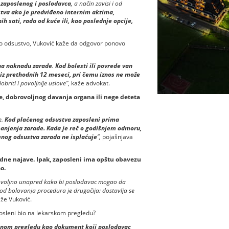
 zaposlenog i poslodavca
, a način zavisi i od
tva ako je predviđeno internim aktima,
 sati, rada od kuće ili, kao poslednje opcije,
no odsustvo, Vuković kaže da odgovor ponovo
 na naknadu zarade
.
Kod bolesti ili povrede van
z prethodnih 12 meseci, pri čemu iznos ne može
briti i povoljnije uslove”
, kaže advokat.
e, dobrovoljnog davanja organa ili nege deteta
e.
Kod plaćenog odsustva zaposleni prima
manjenja zarade. Kada je reč o godišnjem odmoru,
nog odsustva zarada ne isplaćuje
”,
pojašnjava
dne najave. Ipak, zaposleni ima opštu obavezu
o.
i dovoljno unapred kako bi poslodavac mogao da
Kod bolovanja procedura je drugačija: dostavlja se
aže Vuković.
posleni bio na lekarskom pregledu?
jenom pregledu kao dokument koji poslodavac