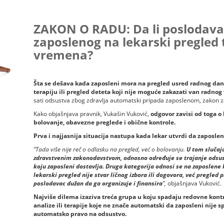
ZAKON O RADU: Da li poslodava
zaposlenog na lekarski pregle
vremena?
Šta se dešava kada zaposleni mora na pregled usred radnog dana,
terapiju ili pregled deteta koji nije moguće zakazati van radno
sati odsustva zbog zdravlja automatski pripada zaposlenom, zakon z
Kako objašnjava pravnik, Vukašin Vuković,
odgovor zavisi od toga o k
bolovanje, obavezne preglede i obične kontrole.
Prva i najjasnija situacija nastupa kada lekar utvrdi da zaposle
“Tada više nije reč o odlasku na pregled, već o bolovanju.
U tom slučaju
zdravstvenim zakonodavstvom, odnosno određuje se trajanje odsu
koju zaposleni dostavlja. Druga kategorija odnosi se na zaposlene
lekarski pregled nije stvar ličnog izbora ili dogovora, već pregled
poslodavac dužan da ga organizuje i finansira
”,
objašnjava Vuković.
Najviše dilema izaziva treća grupa u koju spadaju redovne kontrol
analize ili terapije koje ne znače automatski da zaposleni nije 
automatsko pravo na odsustvo.