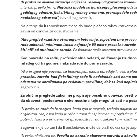
“
U praksi se ovakve situacije najčešće rešavaju dogovorom između
internih pravila firme.
Najčešći modeli su korišćenje plaćenog odsus
godišnjeg odmora, fleksibilnog radnog vremena, preraspodele radnih
neplaćenog odsustva
”
, navodi sagovornik.
Na pitanje da li zaposlenom treba da bude plaćeno takvo kratkotraj
zavisi od osnova za odsustvovanje.
“
Ako pregled rezultira otvaranjem bolovanja, zaposleni ima pravo
rada zakonski minimum iznosi najmanje 65 odsto prosečne zarade i
biti niži od minimalne zarade
. Poslodavac može internim pravilima odo
Kod povrede na radu, profesionalne bolesti, održavanja trudnoć
mlađeg od tri godine, naknada ide do pune zarade.
“Ako pregled nije povezan sa bolovanjem, model određuje i način isplat
prosečnu zaradu, kod fleksibilnog rada ili nadoknade sati nema u
odsustvo se obračunava po redovnim pravilima, dok se kod neplaće
sagovornik.
Za obične preglede zakon ne propisuje posebnu obavezu pretho
da obavesti poslodavca o okolnostima koje mogu uticati na posa
“U praksi to znači da bi pregled, kada god je moguće, trebalo najavit
organizuje rad, osim kada je reč o hitnim ili neplaniranim pregledima. 
potvrda lekara o privremenoj sprečenosti za rad u zakonskom roku”
, k
Sagovornik je upitan i da li poslodavac može da traži dokaz da je za
“U većini slučajeva ne.
Pravila ne poznaju obaveznu potvrdu o obavl