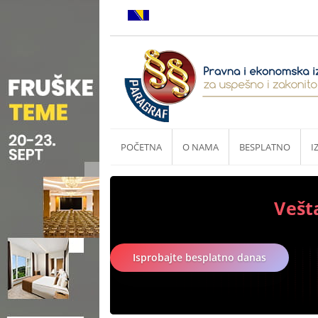
POČETNA
O NAMA
BESPLATNO
I
Vešt
Isprobajte besplatno danas