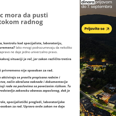
c mora da pusti
d tokom radnog
 kontrolu kod specijaliste, laboratoriju,
g vremena?
Iako mnogi podrazumevaju da nekoliko
apravo ne daje jedno univerzalno pravo.
akvoj situaciji je reč, jer zakon različito tretira
ni privremeno nije sposoban za rad.
 aktiviraju se pravila propisana radnim i
stva, način obračuna naknade i dokumentacija
 koji rade na poslovima sa povećanim rizikom. Tu
 predstavlja zakonsku obavezu zaposlenog, dok je
e, specijalistički pregledi, laboratorijske
sposoban za rad. Upravo ovde zakon ne daje