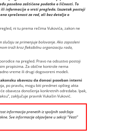
đu posebno zaštićene podatke o ličnosti. To
li informacije o vrsti pregleda. Izuzetak postoji
na sprečenost za rad, ali bez detalja o
 pregled, ni tu prema rečima Vukovića, zakon ne
 slučaju se primenjuje bolovanje. Ako zaposleni
nom traži kroz fleksibilnu organizaciju rada,
na porodice na pregled. Pravo na odsustvo postoji
im propisima. Za obične kontrole nema
radno vreme ili drugi dogovoreni modeli.
akonsku obavezu da donosi poseban interni
nja, po pravilu, mogu biti predmet opšteg akta
eće obaveza donošenja konkretnih odredaba. Ipak,
aksu”, zaključuje pravnik Vukašin Vuković.
st informacija prenetih iz spoljnih sadržaja
kne. Sve informacije objavljene u sekciji "Vesti"