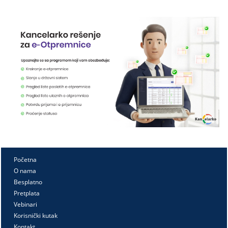
Početna
O nama
Besplatno
Pretplata
Vebinari
Korisnički kutak
Kontakt