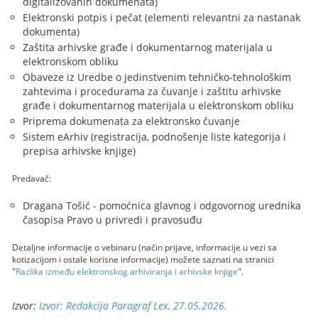
digitalizovanih dokumenata)
Elektronski potpis i pečat (elementi relevantni za nastanak
dokumenta)
Zaštita arhivske građe i dokumentarnog materijala u
elektronskom obliku
Obaveze iz Uredbe o jedinstvenim tehničko-tehnološkim
zahtevima i procedurama za čuvanje i zaštitu arhivske
građe i dokumentarnog materijala u elektronskom obliku
Priprema dokumenata za elektronsko čuvanje
Sistem eArhiv (registracija, podnošenje liste kategorija i
prepisa arhivske knjige)
Predavač:
Dragana Tošić - pomoćnica glavnog i odgovornog urednika
časopisa Pravo u privredi i pravosuđu
Detaljne informacije o vebinaru (način prijave, informacije u vezi sa
kotizacijom i ostale korisne informacije) možete saznati na stranici
"
Razlika između elektronskog arhiviranja i arhivske knjige
".
Izvor:
Izvor: Redakcija Paragraf Lex, 27.05.2026.