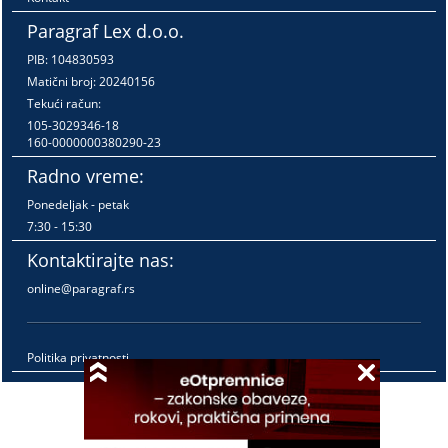
Paragraf Lex d.o.o.
PIB: 104830593
Matični broj: 20240156
Tekući račun:
105-3029346-18
160-0000000380290-23
Radno vreme:
Ponedeljak - petak
7:30 - 15:30
Kontaktirajte nas:
online@paragraf.rs
Politika privatnosti