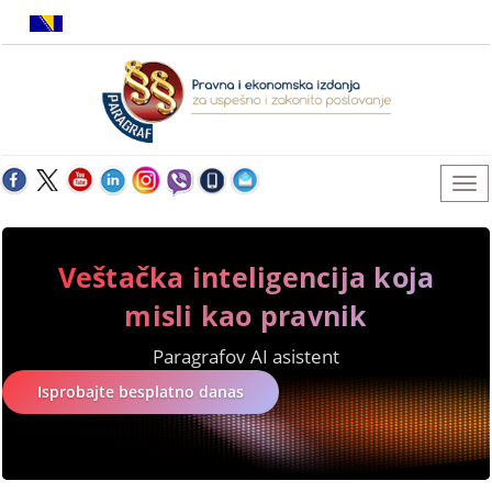
Veštačka inteligencija koja
misli kao pravnik
Paragrafov AI asistent
Isprobajte besplatno danas