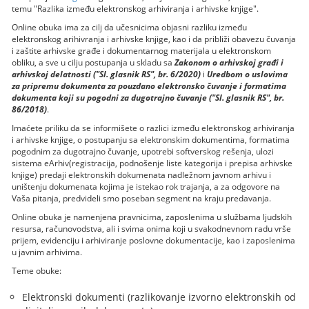
temu "Razlika između elektronskog arhiviranja i arhivske knjige".
Online obuka ima za cilj da učesnicima objasni razliku između
elektronskog arihivranja i arhivske knjige, kao i da približi obavezu čuvanja
i zaštite arhivske građe i dokumentarnog materijala u elektronskom
obliku, a sve u cilju postupanja u skladu sa
Zakonom o arhivskoj građi i
arhivskoj delatnosti ("Sl. glasnik RS", br. 6/2020)
i
Uredbom o uslovima
za pripremu dokumenta za pouzdano elektronsko čuvanje i formatima
dokumenta koji su pogodni za dugotrajno čuvanje ("Sl. glasnik RS", br.
86/2018)
.
Imaćete priliku da se informišete o razlici između elektronskog arhiviranja
i arhivske knjige, o postupanju sa elektronskim dokumentima, formatima
pogodnim za dugotrajno čuvanje, upotrebi softverskog rešenja, ulozi
sistema eArhiv(registracija, podnošenje liste kategorija i prepisa arhivske
knjige) predaji elektronskih dokumenata nadležnom javnom arhivu i
uništenju dokumenata kojima je istekao rok trajanja, a za odgovore na
Vaša pitanja, predvideli smo poseban segment na kraju predavanja.
Online obuka je namenjena pravnicima, zaposlenima u službama ljudskih
resursa, računovodstva, ali i svima onima koji u svakodnevnom radu vrše
prijem, evidenciju i arhiviranje poslovne dokumentacije, kao i zaposlenima
u javnim arhivima.
Teme obuke:
Elektronski dokumenti (razlikovanje izvorno elektronskih od