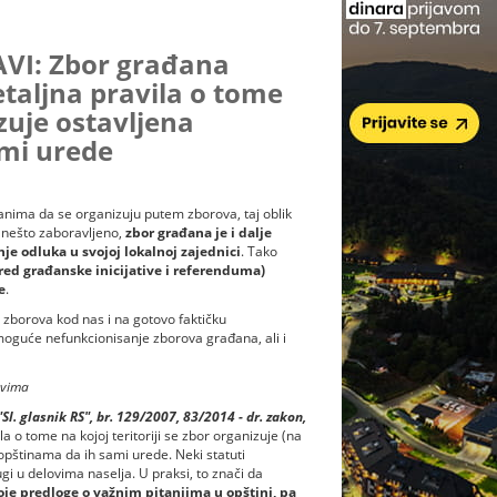
I: Zbor građana
taljna pravila o tome
izuje ostavljena
mi urede
anima da se organizuju putem zborova, taj oblik
 nešto zaboravljeno,
zbor građana je i dalje
e odluka u svojoj lokalnoj zajednici
. Tako
ed građanske inicijative i referenduma)
e
.
a zborova kod nas i na gotovo faktičku
oguće nefunkcionisanje zborova građana, ali i
ovima
"Sl. glasnik RS", br. 129/2007, 83/2014 - dr. zakon,
la o tome na kojoj teritoriji se zbor organizuje (na
 opštinama da ih sami urede. Neki statuti
ugi u delovima naselja. U praksi, to znači da
oje predloge o važnim pitanjima u opštini, pa