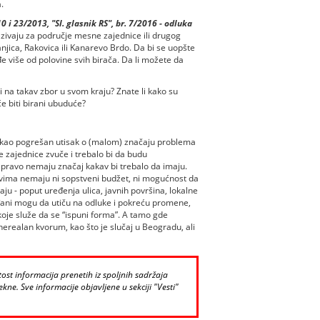
.
 i 23/2013, "Sl. glasnik RS", br. 7/2016 - odluka
zivaju za područje mesne zajednice ili drugog
njica, Rakovica ili Kanarevo Brdo. Da bi se uopšte
 više od polovine svih birača. Da li možete da
ni na takav zbor u svom kraju? Znate li kako su
e biti birani ubuduće?
stekao pogrešan utisak o (malom) značaju problema
 zajednice zvuče i trebalo bi da budu
pravo nemaju značaj kakav bi trebalo da imaju.
vima nemaju ni sopstveni budžet, ni mogućnost da
aju - poput uređenja ulica, javnih površina, lokalne
đani mogu da utiču na odluke i pokreću promene,
oje služe da se “ispuni forma”. A tamo gde
nerealan kvorum, kao što je slučaj u Beogradu, ali
st informacija prenetih iz spoljnih sadržaja
kne. Sve informacije objavljene u sekciji "Vesti"