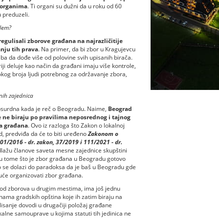
m organima
. Ti organi su dužni da u roku od 60
 preduzeli.
blem?
regulisali zborove građana na najrazličitije
nju tih prava
. Na primer, da bi zbor u Kragujevcu
a da dođe više od polovine svih upisanih birača.
ji deluje kao način da građani imaju više kontrole,
sokog broja ljudi potrebnog za održavanje zbora,
ih zajednica
apsurdna kada je reč o Beogradu. Naime,
Beograd
e ne biraju po pravilima neposrednog i tajnog
va građana
. Ovo iz razloga što Zakon o lokalnoj
 predviđa da će to biti uređeno
Zakonom o
101/2016 - dr. zakon, 37/2019 i 111/2021 - dr.
redlažu članove saveta mesne zajednice skupštini
e u tome što je zbor građana u Beogradu gotovo
o se dolazi do paradoksa da je baš u Beogradu gde
uće organizovati zbor građana.
ku od zborova u drugim mestima, ima još jednu
ama gradskih opština koje ih zatim biraju na
isanje dovodi u drugačiji položaj građane
lne samouprave u kojima statuti tih jedinica ne