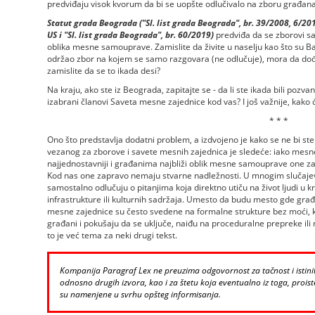
predviđaju visok kvorum da bi se uopšte odlučivalo na zboru građana
Statut grada Beograda ("Sl. list grada Beograda", br. 39/2008, 6/2010
US i "Sl. list grada Beograda", br. 60/2019)
predviđa da se zborovi sa
oblika mesne samouprave. Zamislite da živite u naselju kao što su Ba
održao zbor na kojem se samo razgovara (ne odlučuje), mora da dođe
zamislite da se to ikada desi?
Na kraju, ako ste iz Beograda, zapitajte se - da li ste ikada bili pozva
izabrani članovi Saveta mesne zajednice kod vas? I još važnije, kako ć
* * *
Ono što predstavlja dodatni problem, a izdvojeno je kako se ne bi 
vezanog za zborove i savete mesnih zajednica je sledeće: iako mesne
najjednostavniji i građanima najbliži oblik mesne samouprave one za
Kod nas one zapravo nemaju stvarne nadležnosti. U mnogim slučaje
samostalno odlučuju o pitanjima koja direktno utiču na život ljudi u kr
infrastrukture ili kulturnih sadržaja. Umesto da budu mesto gde gra
mesne zajednice su često svedene na formalne strukture bez moći, k
građani i pokušaju da se uključe, naiđu na proceduralne prepreke ili 
to je već tema za neki drugi tekst.
Kompanija Paragraf Lex ne preuzima odgovornost za tačnost i istinito
odnosno drugih izvora, kao i za štetu koja eventualno iz toga, proiste
su namenjene u svrhu opšteg informisanja.