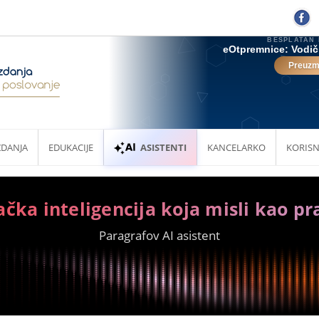
ZDANJA
EDUKACIJE
ASISTENTI
KANCELARKO
KORISN
ačka inteligencija koja misli kao pr
Paragrafov AI asistent