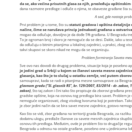
da se, ako većina prisutnih glasa za njih, prosleđuju opštinski
dana razmotre predloge i odluče o njima, te obaveste građane šta su
A sad, gde nastaje pro
Prvi problem je u tome, što su
statuti gradova i opština detaljnije 
načine, čime se narušava princip jednakosti građana u ostvariva
mogao da odlučuje, dovoljno je da dođe 5% građana. U Beogradu treb
To je ogroman broj i skoro je nemoguće da se desi. Dakle, iako u teori
da odlučuju o bitnim pitanjima u lokalnoj zajednici, u praksi, zbog vi
takvi skupovi se skoro nikad ne mogu da se organizuju.
Problem formiranja Saveta mesn
Sve ovo nas dovodi do drugog problema, situacije koja je posebno 
je jedini grad u Srbiji u kojem se članovi saveta mesne zajednic
glasanja, kao što je to slučaj u ostatku zemlje, već putem zboro
samoupravi, kada se radi o pitanjima mesne samouprave za Beograd,
glavnom gradu ("Sl. glasnik RS", br. 129/2007, 83/2014 - dr. zakon, 
zakon)
, što taj zakon i čini tako što propisuje da zborovi građana p
gradske opštine, koja na osnovu tog predloga bira savet. Problem j
nemoguće organizovati, zbog visokog kvoruma koji je potreban. Tak
je zbor jedini način da se bira savet mesne zajednice, gotovo nemog
Kao što se vidi, zbor građana na teritoriji grada Beograda, za razli
dodatnu ulogu, predlaže članove za savete mesnih zajednica skupštin
osnovu tih predloga. Međutim, ovde je problem što to drugačije regul
Beograda u odnosu na ostale građane, posebno one u jedinicama loka