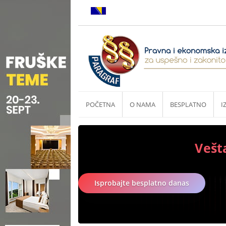
POČETNA
O NAMA
BESPLATNO
I
Vešt
Isprobajte besplatno danas