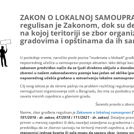
ZAKON O LOKALNOJ SAMOUPRAV
regulisan je Zakonom, dok su de
na kojoj teritoriji se zbor organ
gradovima i opštinama da ih sa
U poslednje vreme, naročito posle poziva “studenata u blokadi” građ
neposrednog učešća u samoupravi postaje aktuelan. Iako deluje kao
zakonom predviđen način da se ljudi direktno uključe u donošenj
zborovi u našem zakonodavstvu postoje kao jedan od oblika (por
neposrednog učešća građana u ostvarivanju lokalne samouprav
Cilj ovog teksta je da skrene pažnju na problem različitog regulisanj
nemogućnost organizovanja istih u Beogradu, što ima za posledicu m
saveta mesnih zajednica u glavnom gradu.
Šarenilo pravila o zbor
Naime, zbor građana regulisan je
Zakonom o lokalnoj samoupravi
(
101/2016 - dr. zakon, 47/2018 i 111/2021 - dr. zakon)
. Detaljna pravi
primer u mesnoj zajednici ili delu naselja) ostavljena su gradovima i
predviđaju da se zborovi sazivaju na teritoriji mesnih zajednica, a dr
stanovnici jednog kvarta ili sela mogu da sazovu zbor, iznesu sv