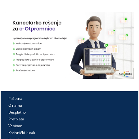
Početna
O nama
Besplatno
Pretplata
Vebinari
Korisnički kutak