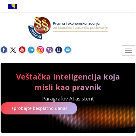
Veštačka inteligencija koja
misli kao pravnik
Paragrafov AI asistent
Isprobajte besplatno danas