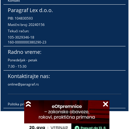
Kontakt
Paragraf Lex d.o.o.
PIB: 104830593
Matični broj: 20240156
Tekući račun:
105-3029346-18
160-0000000380290-23
Radno vreme:
Ponedeljak - petak
7:30 - 15:30
Kontaktirajte nas:
online@paragraf.rs
Politika privatnosti