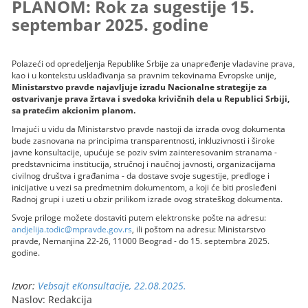
PLANOM: Rok za sugestije 15.
septembar 2025. godine
Polazeći od opredeljenja Republike Srbije za unapređenje vladavine prava,
kao i u kontekstu usklađivanja sa pravnim tekovinama Evropske unije,
Ministarstvo pravde najavljuje izradu Nacionalne strategije za
ostvarivanje prava žrtava i svedoka krivičnih dela u Republici Srbiji,
sa pratećim akcionim planom.
Imajući u vidu da Ministarstvo pravde nastoji da izrada ovog dokumenta
bude zasnovana na principima transparentnosti, inkluzivnosti i široke
javne konsultacije, upućuje se poziv svim zainteresovanim stranama -
predstavnicima institucija, stručnoj i naučnoj javnosti, organizacijama
civilnog društva i građanima - da dostave svoje sugestije, predloge i
inicijative u vezi sa predmetnim dokumentom, a koji će biti prosleđeni
Radnoj grupi i uzeti u obzir prilikom izrade ovog strateškog dokumenta.
Svoje priloge možete dostaviti putem elektronske pošte na adresu:
andjelija.todic@mpravde.gov.rs
, ili poštom na adresu: Ministarstvo
pravde, Nemanjina 22-26, 11000 Beograd - do 15. septembra 2025.
godine.
Izvor:
Vebsajt eKonsultacije, 22.08.2025.
Naslov: Redakcija