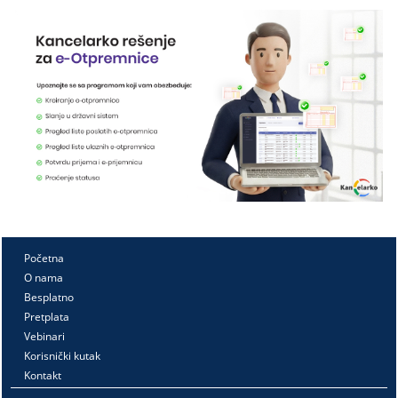
Početna
O nama
Besplatno
Pretplata
Vebinari
Korisnički kutak
Kontakt