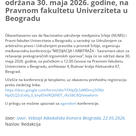
održana 30. maja 2026. godine, na
Pravnom fakultetu Univerziteta u
Beogradu
Obaveštavamo vas da Nacionalno udruženje medijatora Srbije (NUMS) i
Pravni fakultet Univerziteta u Beogradu, u saradnji sa Udruženjem za
arbitražno pravo i Udruženjem pravnika u privredi Srbije, organizuju
međunarodnu konferenciju “MEDIJACIJA I ARBITRAŽA - Savremeni okvir za
rešavanje prekograničnih trgovinskih sporova”, koja će se održati dana 30.
maja 2026. godine, sa početkom u 12.00 časova na Pravnom fakultetu
Univerziteta u Beogradu, amfiteatar II, Bulevar kralja Aleksandra 67,
Beograd.
Učešće na konferenciji je besplatno, uz obaveznu prethodnu registraciju
preko sledećeg linka:
https://docs.google.com/forms/d/e/1FAIpQLSdW0msj5O6b-
NpOLQ2cEx9q_0_bnyllSkVKQ0N0T_rKx58C8Q/viewform
U prilogu se možete upoznati sa
agendom
konferencije.
Izvor:
Izvor: Vebsajt Advokatska Komora Beograda, 22.05.2026.
Naslov: Redakcija