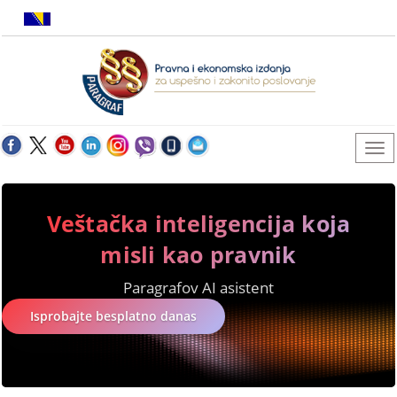
Veštačka inteligencija koja
misli kao pravnik
Paragrafov AI asistent
Isprobajte besplatno danas