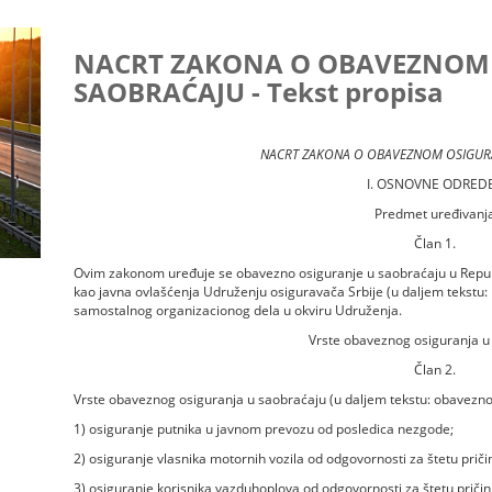
NACRT ZAKONA O OBAVEZNOM 
SAOBRAĆAJU - Tekst propisa
NACRT ZAKONA O OBAVEZNOM OSIGUR
I. OSNOVNE ODRED
Predmet uređivanj
Član 1.
Ovim zakonom uređuje se obavezno osiguranje u saobraćaju u Republic
kao javna ovlašćenja Udruženju osiguravača Srbije (u daljem tekstu:
samostalnog organizacionog dela u okviru Udruženja.
Vrste obaveznog osiguranja u
Član 2.
Vrste obaveznog osiguranja u saobraćaju (u daljem tekstu: obavezno 
1) osiguranje putnika u javnom prevozu od posledica nezgode;
2) osiguranje vlasnika motornih vozila od odgovornosti za štetu priči
3) osiguranje korisnika vazduhoplova od odgovornosti za štetu pričinj