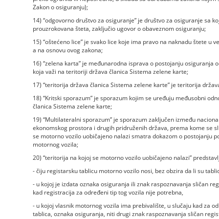
Zakon o osiguranju);
14) “odgovorno društvo za osiguranje” je društvo za osiguranje sa koj
prouzrokovana šteta, zaključio ugovor o obaveznom osiguranju;
15) “oštećeno lice” je svako lice koje ima pravo na naknadu štete u 
a na osnovu ovog zakona;
16) “zelena karta” je međunarodna isprava o postojanju osiguranja od
koja važi na teritoriji država članica Sistema zelene karte;
17) “teritorija država članica Sistema zelene karte” je teritorija drž
18) “Kritski sporazum” je sporazum kojim se uređuju međusobni odno
članica Sistema zelene karte;
19) “Multilateralni sporazum” je sporazum zaključen između naciona
ekonomskog prostora i drugih pridruženih država, prema kome se slu
se motorno vozilo uobičajeno nalazi smatra dokazom o postojanju p
motornog vozila;
20) “teritorija na kojoj se motorno vozilo uobičajeno nalazi” predstavlj
- čiju registarsku tablicu motorno vozilo nosi, bez obzira da li su tabli
- u kojoj je izdata oznaka osiguranja ili znak raspoznavanja sličan reg
kad registracija za određeni tip tog vozila nije potrebna,
- u kojoj vlasnik motornog vozila ima prebivalište, u slučaju kad za od
tablica, oznaka osiguranja, niti drugi znak raspoznavanja sličan regist