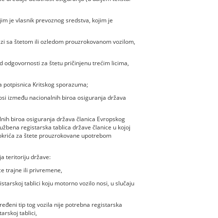
im je vlasnik prevoznog sredstva, kojim je
vezi sa štetom ili ozledom prouzrokovanom vozilom,
 odgovornosti za štetu pričinjenu trećim licima,
ava potpisnica Kritskog sporazuma;
si između nacionalnih biroa osiguranja država
lnih biroa osiguranja država članica Evropskog
žbena registarska tablica države članice u kojoj
okrića za štete prouzrokovane upotrebom
a teritoriju države:
ce trajne ili privremene,
istarskoj tablici koju motorno vozilo nosi, u slučaju
ređeni tip tog vozila nije potrebna registarska
arskoj tablici,