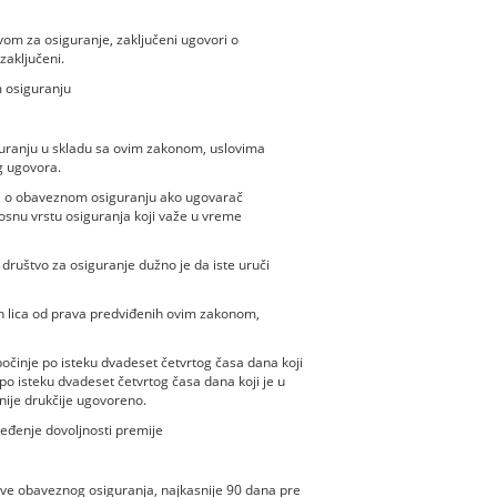
vom za osiguranje, zaključeni ugovori o
zaključeni.
 osiguranju
guranju u skladu sa ovim zakonom, uslovima
g ugovora.
ra o obaveznom osiguranju ako ugovarač
nosnu vrstu osiguranja koji važe u vreme
društvo za osiguranje dužno je da iste uruči
h lica od prava predviđenih ovim zakonom,
činje po isteku dvadeset četvrtog časa dana koji
po isteku dvadeset četvrtog časa dana koji je u
nije drukčije ugovoreno.
eđenje dovoljnosti premije
ove obaveznog osiguranja, najkasnije 90 dana pre