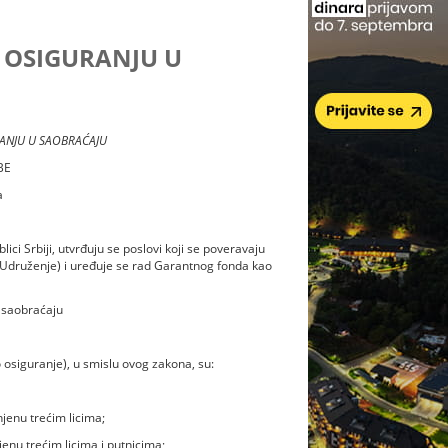
OSIGURANJU U
ANJU U SAOBRAĆAJU
BE
a
i Srbiji, utvrđuju se poslovi koji se poveravaju
 Udruženje) i uređuje se rad Garantnog fonda kao
 saobraćaju
osiguranje), u smislu ovog zakona, su:
njenu trećim licima;
enu trećim licima i putnicima;