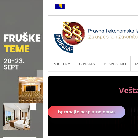
POČETNA
O NAMA
BESPLATNO
I
Vešt
Isprobajte besplatno danas