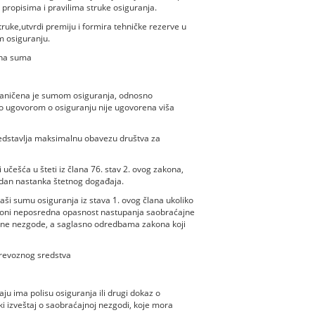
 propisima i pravilima struke osiguranja.
ruke,utvrdi premiju i formira tehničke rezerve u
m osiguranju.
ana suma
raničena je sumom osiguranja, odnosno
ugovorom o osiguranju nije ugovorena viša
edstavlja maksimalnu obavezu društva za
češća u šteti iz člana 76. stav 2. ovog zakona,
dan nastanka štetnog događaja.
ši sumu osiguranja iz stava 1. ovog člana ukoliko
loni neposredna opasnost nastupanja saobraćajne
jne nezgode, a saglasno odredbama zakona koji
revoznog sredstva
 ima polisu osiguranja ili drugi dokaz o
i izveštaj o saobraćajnoj nezgodi, koje mora