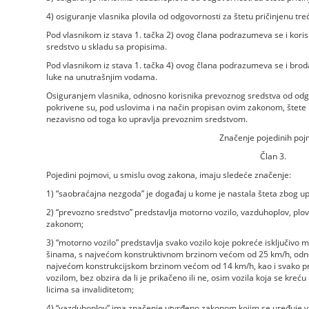
4) osiguranje vlasnika plovila od odgovornosti za štetu pričinjenu tre
Pod vlasnikom iz stava 1. tačka 2) ovog člana podrazumeva se i korisn
sredstvo u skladu sa propisima.
Pod vlasnikom iz stava 1. tačka 4) ovog člana podrazumeva se i brod
luke na unutrašnjim vodama.
Osiguranjem vlasnika, odnosno korisnika prevoznog sredstva od odg
pokrivene su, pod uslovima i na način propisan ovim zakonom, štete k
nezavisno od toga ko upravlja prevoznim sredstvom.
Značenje pojedinih po
Član 3.
Pojedini pojmovi, u smislu ovog zakona, imaju sledeće značenje:
1) “saobraćajna nezgoda” je događaj u kome je nastala šteta zbog u
2) “prevozno sredstvo” predstavlja motorno vozilo, vazduhoplov, plo
zakonom;
3) “motorno vozilo” predstavlja svako vozilo koje pokreće isključivo
šinama, s najvećom konstruktivnom brzinom većom od 25 km/h, od
najvećom konstrukcijskom brzinom većom od 14 km/h, kao i svako prik
vozilom, bez obzira da li je prikačeno ili ne, osim vozila koja se kreć
licima sa invaliditetom;
4) “vazduhoplov” ima značenje utvrđeno zakonom kojim se uređuje v