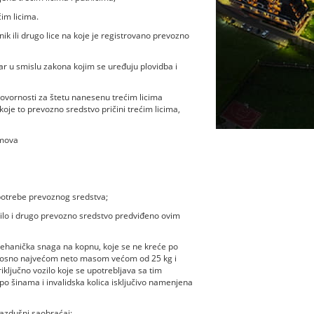
ćim licima.
ik ili drugo lice na koje je registrovano prevozno
ar u smislu zakona kojim se uređuju plovidba i
ovornosti za štetu nanesenu trećim licima
oje to prevozno sredstvo pričini trećim licima,
jmova
potrebe prevoznog sredstva;
vilo i drugo prevozno sredstvo predviđeno ovim
 mehanička snaga na kopnu, koje se ne kreće po
nosno najvećom neto masom većom od 25 kg i
ljučno vozilo koje se upotrebljava sa tim
u po šinama i invalidska kolica isključivo namenjena
azdušni saobraćaj;