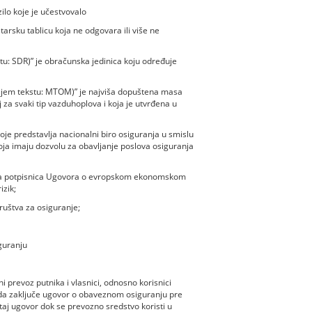
ilo koje je učestvovalo
arsku tablicu koja ne odgovara ili više ne
tu: SDR)” je obračunska jedinica koju određuje
jem tekstu: MTOM)” je najviša dopuštena masa
za svaki tip vazduhoplova i koja je utvrđena u
oje predstavlja nacionalni biro osiguranja u smislu
ja imaju dozvolu za obavljanje poslova osiguranja
ržava potpisnica Ugovora o evropskom ekonomskom
izik;
društva za osiguranje;
guranju
i prevoz putnika i vlasnici, odnosno korisnici
u da zaključe ugovor o obaveznom osiguranju pre
taj ugovor dok se prevozno sredstvo koristi u