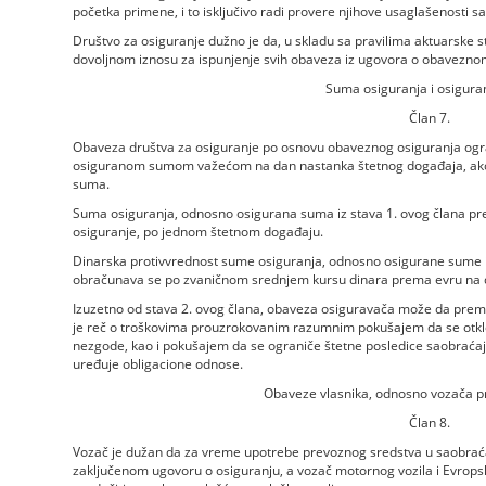
početka primene, i to isključivo radi provere njihove usaglašenosti sa
Društvo za osiguranje dužno je da, u skladu sa pravilima aktuarske st
dovoljnom iznosu za ispunjenje svih obaveza iz ugovora o obavezno
Suma osiguranja i osigur
Član 7.
Obaveza društva za osiguranje po osnovu obaveznog osiguranja og
osiguranom sumom važećom na dan nastanka štetnog događaja, ako 
suma.
Suma osiguranja, odnosno osigurana suma iz stava 1. ovog člana pr
osiguranje, po jednom štetnom događaju.
Dinarska protivvrednost sume osiguranja, odnosno osigurane sume i u
obračunava se po zvaničnom srednjem kursu dinara prema evru na 
Izuzetno od stava 2. ovog člana, obaveza osiguravača može da prema
je reč o troškovima prouzrokovanim razumnim pokušajem da se otk
nezgode, kao i pokušajem da se ograniče štetne posledice saobraća
uređuje obligacione odnose.
Obaveze vlasnika, odnosno vozača p
Član 8.
Vozač je dužan da za vreme upotrebe prevoznog sredstva u saobraćaju
zaključenom ugovoru o osiguranju, a vozač motornog vozila i Evropsk