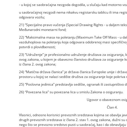
- u kojoj se saobraćajna nezgoda dogodila, u slučaju kad motorno voz
u saobraćajnoj nezgodi nema nikakvu registarsku tablicu ili ima regist
odgovara vozilu;
21) “Specijalno pravo vučenja (Special Drawing Rights - u daljem teks
Međunarodni monetarni fond;
22) “Maksimalna masa na poletanju (Maximum Take Off Mass - u dal
vazduhoplova na poletanju koja odgovara odobrenoj masi specifičnoj 
potvrdi o plovidbenosti;
23) “Udruženje” je profesionalno udruženje društava za osiguranja, k
ovog zakona, u kojem je obavezno članstvo društava za osiguranje ko
iz člana 2. ovog zakona;
24) “Matična država članica” je država članica Evropske unije i d
prostoru u kojoj se nalazi sedište društva za osiguranje koje pokriva r
25) “Poslovna jedinica” predstavlja sedište, ogranak ili zastupništvo 
26) “Povezana lica” su povezana lica u smislu Zakona o osiguranju.
Ugovor o obaveznom osi
Član 4.
Vlasnici, odnosno korisnici prevoznih sredstava kojima se obavlja javn
drugih prevoznih sredstava iz člana 2. stav 1. ovog zakona, dužni s
nego što se prevozno sredstvo pusti u saobraćaj, kao i da obnavljaju 