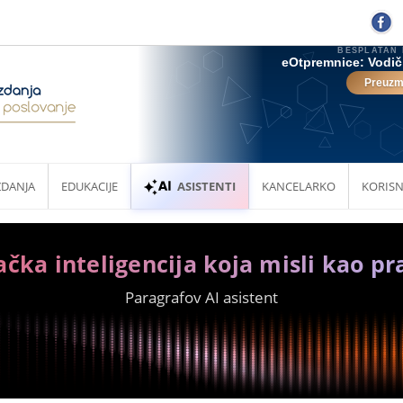
ZDANJA
EDUKACIJE
ASISTENTI
KANCELARKO
KORISN
ačka inteligencija koja misli kao pr
Paragrafov AI asistent