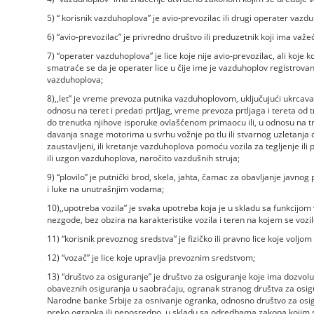
5) “ korisnik vazduhoplova” je avio-prevozilac ili drugi operater vazd
6) “avio-prevozilac” je privredno društvo ili preduzetnik koji ima važ
7) “operater vazduhoplova” je lice koje nije avio-prevozilac, ali koje
smatraće se da je operater lice u čije ime je vazduhoplov registrova
vazduhoplova;
8),,let” je vreme prevoza putnika vazduhoplovom, uključujući ukrcavanje
odnosu na teret i predati prtljag, vreme prevoza prtljaga i tereta od t
do trenutka njihove isporuke ovlašćenom primaocu ili, u odnosu na t
davanja snage motorima u svrhu vožnje po tlu ili stvarnog uzletanja 
zaustavljeni, ili kretanje vazduhoplova pomoću vozila za tegljenje ili 
ili uzgon vazduhoplova, naročito vazdušnih struja;
9) “plovilo” je putnički brod, skela, jahta, čamac za obavljanje javno
i luke na unutrašnjim vodama;
10),,upotreba vozila” je svaka upotreba koja je u skladu sa funkcijo
nezgode, bez obzira na karakteristike vozila i teren na kojem se vozilo 
11) “korisnik prevoznog sredstva” je fizičko ili pravno lice koje voljom
12) “vozač” je lice koje upravlja prevoznim sredstvom;
13) “društvo za osiguranje” je društvo za osiguranje koje ima dozvol
obaveznih osiguranja u saobraćaju, ogranak stranog društva za osig
Narodne banke Srbije za osnivanje ogranka, odnosno društvo za osigu
preko ogranka ili neposredno, u skladu sa odredbama zakona kojim s