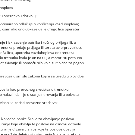
uhoplova
eću operativnu dozvolu;
 kontinuirano odlučuje o korišćenju vazduhoplova;
n, osim ako ono dokaže da je drugo lice operater
 i iskrcavanje putnika i ručnog prtljaga ili, u
renutka predaje prtljaga ili tereta avio-prevoziocu
reća lica, upotreba vazduhoplova od trenutka
do trenutka kada je on na tlu, a motori su potpuno
potiskivanje ili pomoću sila koje su tipične za pogon
g prevoza u smislu zakona kojim se uređuju plovidba
m vozila kao prevoznog sredstva u trenutku
nalazi i da li je u stanju mirovanja ili u pokretu;
 vlasnika koristi prevozno sredstvo;
u Narodne banke Srbije za obavljanje poslova
uranje koje obavlja te poslove na osnovu dozvole
ranje države članice koje te poslove obavlja
e uređuje delatnost osiguranja (u daljem tekstu: