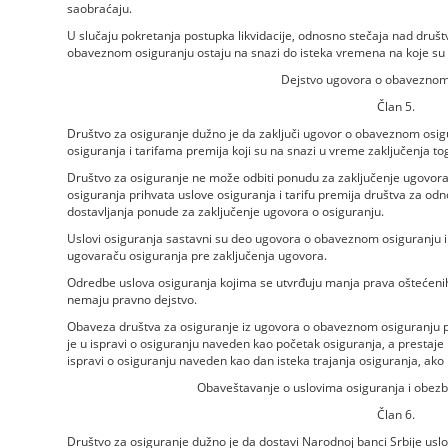
saobraćaju.
U slučaju pokretanja postupka likvidacije, odnosno stečaja nad društ
obaveznom osiguranju ostaju na snazi do isteka vremena na koje su 
Dejstvo ugovora o obaveznom
Član 5.
Društvo za osiguranje dužno je da zaključi ugovor o obaveznom osi
osiguranja i tarifama premija koji su na snazi u vreme zaključenja to
Društvo za osiguranje ne može odbiti ponudu za zaključenje ugovo
osiguranja prihvata uslove osiguranja i tarifu premija društva za od
dostavljanja ponude za zaključenje ugovora o osiguranju.
Uslovi osiguranja sastavni su deo ugovora o obaveznom osiguranju i 
ugovaraču osiguranja pre zaključenja ugovora.
Odredbe uslova osiguranja kojima se utvrđuju manja prava oštećeni
nemaju pravno dejstvo.
Obaveza društva za osiguranje iz ugovora o obaveznom osiguranju po
je u ispravi o osiguranju naveden kao početak osiguranja, a prestaje 
ispravi o osiguranju naveden kao dan isteka trajanja osiguranja, ako 
Obaveštavanje o uslovima osiguranja i obezb
Član 6.
Društvo za osiguranje dužno je da dostavi Narodnoj banci Srbije usl