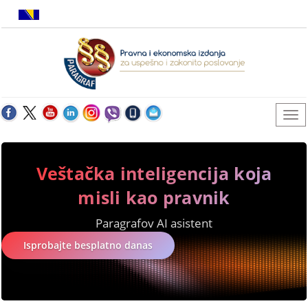
Veštačka inteligencija koja
misli kao pravnik
Paragrafov AI asistent
Isprobajte besplatno danas