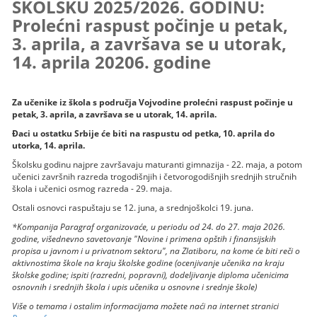
ŠKOLSKU 2025/2026. GODINU:
Prolećni raspust počinje u petak,
3. aprila, a završava se u utorak,
14. aprila 20206. godine
Za učenike iz škola s područja Vojvodine prolećni raspust počinje u
petak, 3. aprila, a završava se u utorak, 14. aprila.
Đaci u ostatku Srbije će biti na raspustu od petka, 10. aprila do
utorka, 14. aprila.
Školsku godinu najpre završavaju maturanti gimnazija - 22. maja, a potom
učenici završnih razreda trogodišnjih i četvorogodišnjih srednjih stručnih
škola i učenici osmog razreda - 29. maja.
Ostali osnovci raspuštaju se 12. juna, a srednjoškolci 19. juna.
*Kompanija Paragraf organizovaće, u periodu od 24. do 27. maja 2026.
godine, višednevno savetovanje "Novine i primena opštih i finansijskih
propisa u javnom i u privatnom sektoru", na Zlatiboru, na kome će biti reči o
aktivnostima škole na kraju školske godine (ocenjivanje učenika na kraju
školske godine; ispiti (razredni, popravni), dodeljivanje diploma učenicima
osnovnih i srednjih škola i upis učenika u osnovne i srednje škole)
Više o temama i ostalim informacijama možete naći na internet stranici