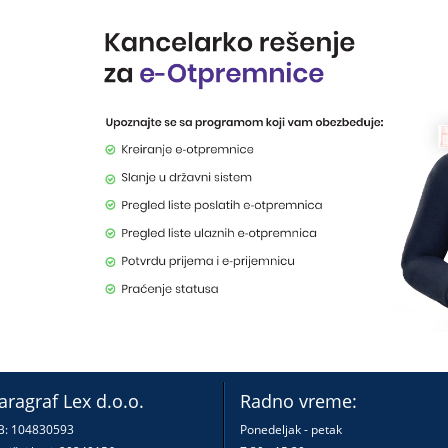
aragraf Lex d.o.o.
Radno vreme:
B: 104830593
Ponedeljak - petak