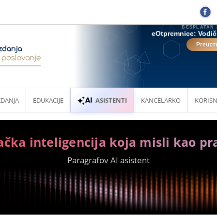
ZDANJA
EDUKACIJE
ASISTENTI
KANCELARKO
KORISN
ačka inteligencija koja misli kao pr
Paragrafov AI asistent