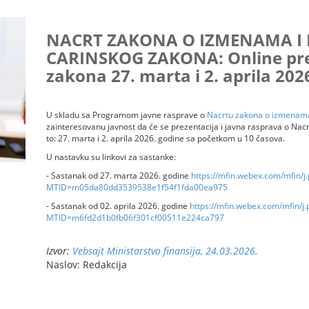
NACRT ZAKONA O IZMENAMA 
CARINSKOG ZAKONA: Online pre
zakona 27. marta i 2. aprila 202
U skladu sa Programom javne rasprave o
Nacrtu zakona o izmenam
zainteresovanu javnost da će se prezentacija i javna rasprava o Nac
to: 27. marta i 2. aprila 2026. godine sa početkom u 10 časova.
U nastavku su linkovi za sastanke:
- Sastanak od 27. marta 2026. godine
https://mfin.webex.com/mfin/j
MTID=m05da80dd3539538e1f54f1fda00ea975
- Sastanak od 02. aprila 2026. godine
https://mfin.webex.com/mfin/j.
MTID=m6fd2d1b0fb06f301cf00511e224ca797
Izvor:
Vebsajt Ministarstvo finansija, 24.03.2026.
Naslov: Redakcija