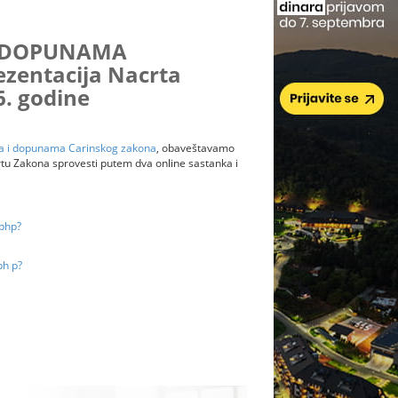
I DOPUNAMA
zentacija Nacrta
6. godine
a i dopunama Carinskog zakona
, obaveštavamo
rtu Zakona sprovesti putem dva online sastanka i
.php?
ph
p?