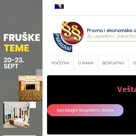
POČETNA
O NAMA
BESPLATNO
I
Vešt
Isprobajte besplatno danas