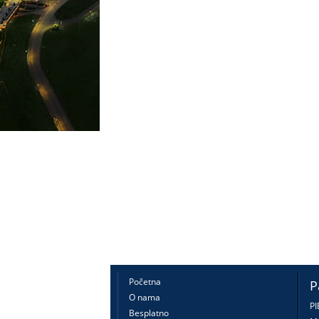
Početna
P
O nama
PI
Besplatno