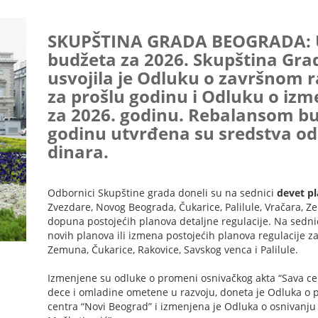
SKUPŠTINA GRADA BEOGRADA: U
budžeta za 2026. Skupština Gra
usvojila je Odluku o završnom 
za prošlu godinu i Odluku o iz
za 2026. godinu. Rebalansom bu
godinu utvrđena su sredstva od
dinara.
Odbornici Skupštine grada doneli su na sednici
devet pl
Zvezdare, Novog Beograda, Čukarice, Palilule, Vračara, Z
dopuna postojećih planova detaljne regulacije. Na sednici
novih planova ili izmena postojećih planova regulacije 
Zemuna, Čukarice, Rakovice, Savskog venca i Palilule.
Izmenjene su odluke o promeni osnivačkog akta “Sava cen
dece i omladine ometene u razvoju, doneta je Odluka o 
centra “Novi Beograd” i izmenjena je Odluka o osnivanju 