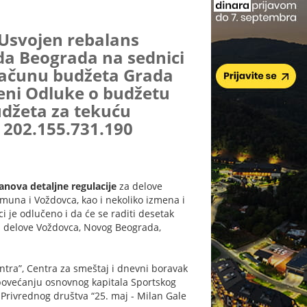
svojen rebalans
da Beograda na sednici
računu budžeta Grada
meni Odluke o budžetu
džeta za tekuću
 202.155.731.190
anova detaljne regulacije
za delove
emuna i Voždovca, kao i nekoliko izmena i
 je odlučeno i da će se raditi desetak
za delove Voždovca, Novog Beograda,
tra”, Centra za smeštaj i dnevni boravak
povećanju osnovnog kapitala Sportskog
Privrednog društva “25. maj - Milan Gale