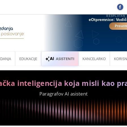
ZDANJA
EDUKACIJE
ASISTENTI
KANCELARKO
KORISN
ačka inteligencija koja misli kao pr
Paragrafov AI asistent