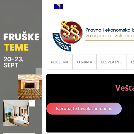
POČETNA
O NAMA
BESPLATNO
I
Vešt
Isprobajte besplatno danas