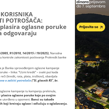
 KORISNIKA
ITI POTROŠAČA:
 plasira oglasne poruke
a odgovaraju
07/2005, 91/2010, 14/2015 i 19/2025)
, Narodna
 kontrole zakonitosti poslovanja Prokredit banke
 da je Banka sprovođenjem oglasne kampanje
ruke – linka: “Uzmi kredit” – svaki put kada
eči (kredit, rata, plata, troškovi), obavljala
na o zaštiti potrošača
("Sl. glasnik RS", br.
 oglasne kampanje tu kampanju prekinula,
i plasira oglasne poruke koje po svojim
 je utvrđeno u opomeni.
Banci su takođe
 koji kreiraju oglase i odlučuju o oglašavanju
.