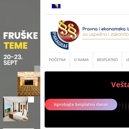
POČETNA
O NAMA
BESPLATNO
I
Vešt
Isprobajte besplatno danas