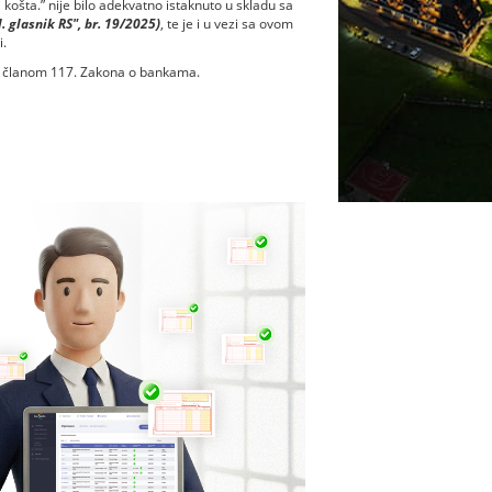
košta.” nije bilo adekvatno istaknuto u skladu sa
l. glasnik RS", br. 19/2025)
, te je i u vezi sa ovom
.
a članom 117. Zakona o bankama.