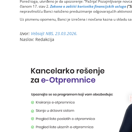
Pored toga, utvrđeno je da upozorenje: “Pažnja! Pozajmljivanje novca 
članom 17. stav 2.
Zakona o zaštiti korisnika finansijskih usluga
("S
nepravilnošću Banci naloženo preduzimanje odgovarajućih aktivnosti
Uz pismenu opomenu, Banci je izrečena i novčana kazna u skladu s
Izvor:
Vebsajt NBS, 23.03.2026.
Naslov: Redakcija