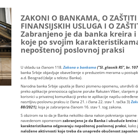
ZAKONI O BANKAMA, O ZAŠTITI
FINANSIJSKIH USLUGA I O ZAŠT
Zabranjeno je da banka kreira i
koje po svojim karakteristikam
nepoštenoj poslovnoj praksi
U skladu sa članom 118.
Zakona o bankama
("Sl. glasnik RS", br. 1
banka Srbije objavljuje obaveštenje o preduzetim merama u postupku
a.d. Beograd (dalje u tekstu: Banka).
Narodna banka Srbije uputila je Banci pismenu opomenu, utvrdivši
preko aplikacije prenosioca oglasne poruke Rakuten Viber, slanjem po
korisnici u privatnoj komunikaciji preko te aplikacije napišu određene r
nasrtljivu poslovnu praksu iz člana 21. i člana 22. stav 1. tačka 3)
Zako
88/2021)
, koja je zabranjena članom 16. stav 1. tog zakona.
S obzirom na to da je Banka nekoliko dana nakon pokretanja sporne
navedenom opomenom
zabranjeno je da Banka i ubuduće kreira 
karakteristikama odgovaraju nepoštenoj poslovnoj praksi
, kako
naložene aktivnosti koje treba da unaprede obučenost zaposlenih