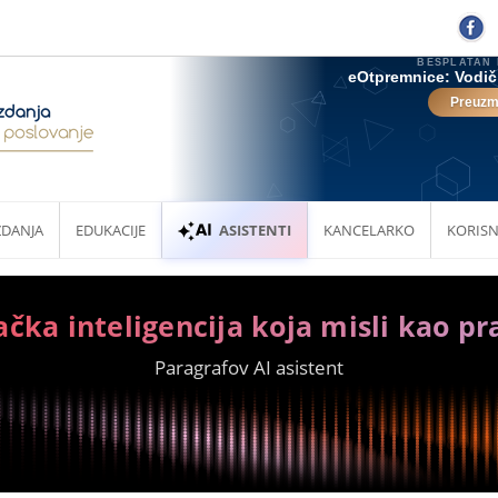
ZDANJA
EDUKACIJE
ASISTENTI
KANCELARKO
KORISN
ačka inteligencija koja misli kao pr
Paragrafov AI asistent