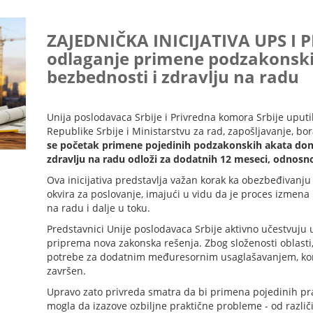
ZAJEDNIČKA INICIJATIVA UPS I 
odlaganje primene podzakonskih
bezbednosti i zdravlju na radu
Unija poslodavaca Srbije i Privredna komora Srbije uputil
Republike Srbije i Ministarstvu za rad, zapošljavanje, bo
se početak primene pojedinih podzakonskih akata don
zdravlju na radu odloži za dodatnih 12 meseci, odnosno
Ova inicijativa predstavlja važan korak ka obezbeđivanju
okvira za poslovanje, imajući u vidu da je proces izmena
na radu i dalje u toku.
Predstavnici Unije poslodavaca Srbije aktivno učestvuju
priprema nova zakonska rešenja. Zbog složenosti oblasti, 
potrebe za dodatnim međuresornim usaglašavanjem, kon
završen.
Upravo zato privreda smatra da bi primena pojedinih pr
mogla da izazove ozbiljne praktične probleme - od različ