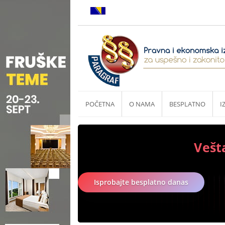
POČETNA
O NAMA
BESPLATNO
I
Vešt
Isprobajte besplatno danas