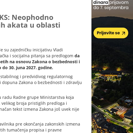
PKS: Neophodno
 akata u oblasti
e su zajedničku inicijativu Vladi
račka i socijalna pitanja sa predlogom
da
etih na osnovu Zakona o bezbednosti i
 do 30. juna 2027. godine.
 stabilnog i predvidivog regulatornog
 i dopuna Zakona o bezbednosti i zdravlju
 u radu Radne grupe Ministarstva koja
velikog broja pristiglih predloga i
ačan tekst izmena Zakona još uvek nije
avilnika pre okončanja zakonskih izmena
itih tumačenja propisa i pravne