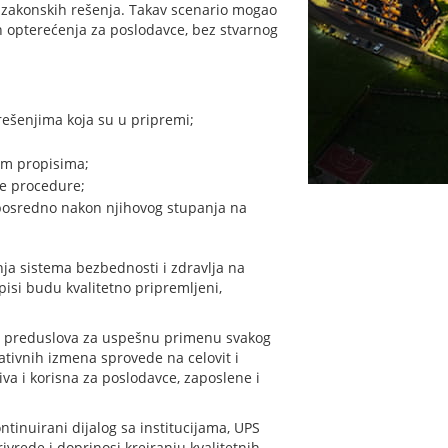
dzakonskih rešenja. Takav scenario mogao
ih opterećenja za poslodavce, bez stvarnog
ešenjima koja su u pripremi;
im propisima;
e procedure;
posredno nakon njihovog stupanja na
enja sistema bezbednosti i zdravlja na
pisi budu kvalitetno pripremljeni,
nih preduslova za uspešnu primenu svakog
tivnih izmena sprovede na celovit i
iva i korisna za poslodavce, zaposlene i
tinuirani dijalog sa institucijama, UPS
vrede i doprinosi kreiranju kvalitetnih,