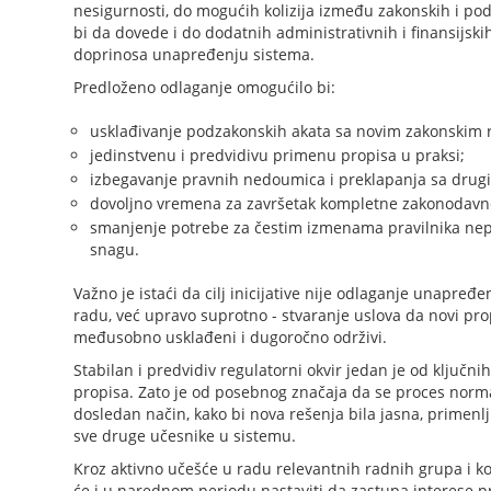
nesigurnosti, do mogućih kolizija između zakonskih i po
bi da dovede i do dodatnih administrativnih i finansijsk
doprinosa unapređenju sistema.
Predloženo odlaganje omogućilo bi:
usklađivanje podzakonskih akata sa novim zakonskim r
jedinstvenu i predvidivu primenu propisa u praksi;
izbegavanje pravnih nedoumica i preklapanja sa drug
dovoljno vremena za završetak kompletne zakonodavn
smanjenje potrebe za čestim izmenama pravilnika ne
snagu.
Važno je istaći da cilj inicijative nije odlaganje unapređ
radu, već upravo suprotno - stvaranje uslova da novi pro
međusobno usklađeni i dugoročno održivi.
Stabilan i predvidiv regulatorni okvir jedan je od ključ
propisa. Zato je od posebnog značaja da se proces norma
dosledan način, kako bi nova rešenja bila jasna, primenlj
sve druge učesnike u sistemu.
Kroz aktivno učešće u radu relevantnih radnih grupa i kon
će i u narednom periodu nastaviti da zastupa interese pri