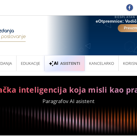
ZDANJA
EDUKACIJE
ASISTENTI
KANCELARKO
KORISN
ačka inteligencija koja misli kao pr
Paragrafov AI asistent