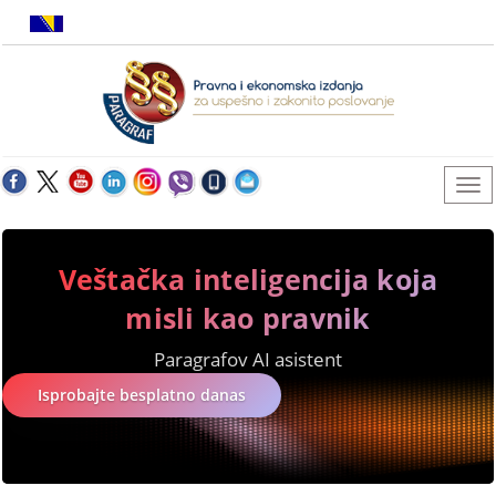
Veštačka inteligencija koja
misli kao pravnik
Paragrafov AI asistent
Isprobajte besplatno danas