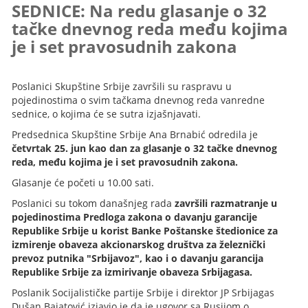
SEDNICE: Na redu glasanje o 32
tačke dnevnog reda među kojima
je i set pravosudnih zakona
Poslanici Skupštine Srbije završili su raspravu u
pojedinostima o svim tačkama dnevnog reda vanredne
sednice, o kojima će se sutra izjašnjavati.
Predsednica Skupštine Srbije Ana Brnabić odredila je
četvrtak 25. jun kao dan za glasanje o 32 tačke dnevnog
reda, među kojima je i set pravosudnih zakona.
Glasanje će početi u 10.00 sati.
Poslanici su tokom današnjeg rada
završili razmatranje u
pojedinostima Predloga zakona o davanju garancije
Republike Srbije u korist Banke Poštanske štedionice za
izmirenje obaveza akcionarskog društva za železnički
prevoz putnika "Srbijavoz", kao i o davanju garancija
Republike Srbije za izmirivanje obaveza Srbijagasa.
Poslanik Socijalističke partije Srbije i direktor JP Srbijagas
Dušan Bajatović izjavio je da je ugovor sa Rusijom o