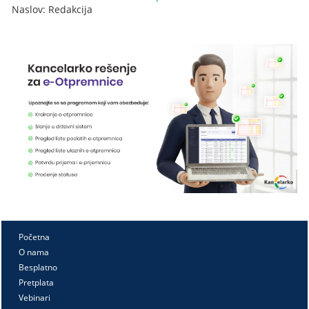
Naslov: Redakcija
Početna
O nama
Besplatno
Pretplata
Vebinari