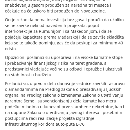
snabdevanju gasom produžen za naredna tri meseca i
očekuje da će uskoro biti produžen do Nove godine.
On je rekao da nema investicija bez gasa i poručio da ukoliko
se ne završe neki od navedenih projekata, poput
interkonekcije sa Rumunijom i sa Makedonijom, i da se
pojačaju kapacitete prema Mađarskoj i da se završe skladišta
koja se te takođe pominju, gas će da poskupi za minimum 40
odsto.
Opozicioni poslanici su upozoravali na visoke kamatne stope
i prebacivanje finansijskog rizika na teret građana, a
predstavnici vladajuće većine su odbacili optužbe i ukazivali
na stabilnost u budžetu.
Poslanici su, u prvom delu današnje sednice završili raspravu
o amandamnima na Predlog zakona o presađivanju ljudskih
organa, na Predlog zakona o izmenama Zakona o utvrđivanju
garantne šeme i subvencionisanju dela kamate kao mera
podrške mladima u kupovini prve stambene nekretnine, kao i
na dopune Zakona o utvrđivanju javnog interesa i posebnim
postupcima radi realizacije projekta izgradnje
infrastrukturnog koridora auto-puta E-76.