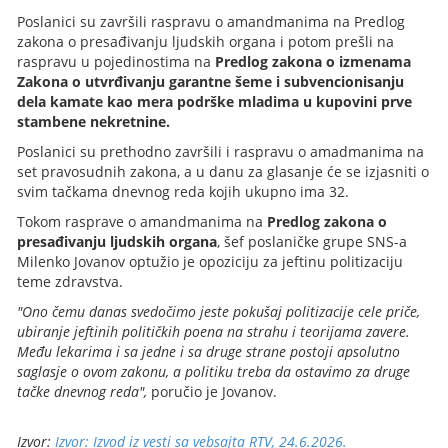
Poslanici su završili raspravu o amandmanima na Predlog
zakona o presađivanju ljudskih organa i potom prešli na
raspravu u pojedinostima na
Predlog zakona o izmenama
Zakona o utvrđivanju garantne šeme i subvencionisanju
dela kamate kao mera podrške mladima u kupovini prve
stambene nekretnine.
Poslanici su prethodno završili i raspravu o amadmanima na
set pravosudnih zakona, a u danu za glasanje će se izjasniti o
svim tačkama dnevnog reda kojih ukupno ima 32.
Tokom rasprave o amandmanima na
Predlog zakona o
presađivanju ljudskih organa
, šef poslaničke grupe SNS-a
Milenko Jovanov optužio je opoziciju za jeftinu politizaciju
teme zdravstva.
"Ono čemu danas svedočimo jeste pokušaj politizacije cele priče,
ubiranje jeftinih političkih poena na strahu i teorijama zavere.
Među lekarima i sa jedne i sa druge strane postoji apsolutno
saglasje o ovom zakonu, a politiku treba da ostavimo za druge
tačke dnevnog reda",
poručio je Jovanov.
Izvor:
Izvor: Izvod iz vesti sa vebsajta RTV, 24.6.2026.