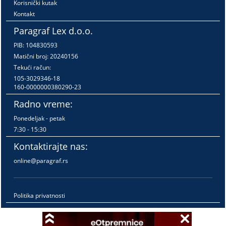
Korisnički kutak
Kontakt
Paragraf Lex d.o.o.
PIB: 104830593
Matični broj: 20240156
Tekući račun:
105-3029346-18
160-0000000380290-23
Radno vreme:
Ponedeljak - petak
7:30 - 15:30
Kontaktirajte nas:
online@paragraf.rs
Politika privatnosti