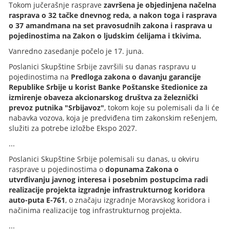
Tokom jučerašnje rasprave
završena je objedinjena načelna
rasprava o 32 tačke dnevnog reda, a nakon toga i rasprava
o 37 amandmana na set pravosudnih zakona i rasprava u
pojedinostima na Zakon o ljudskim ćelijama i tkivima.
Vanredno zasedanje počelo je 17. juna.
Poslanici Skupštine Srbije završili su danas raspravu u
pojedinostima na
Predloga zakona o davanju garancije
Republike Srbije u korist Banke Poštanske štedionice za
izmirenje obaveza akcionarskog društva za železnički
prevoz putnika "Srbijavoz"
, tokom koje su polemisali da li će
nabavka vozova, koja je predviđena tim zakonskim rešenjem,
služiti za potrebe izložbe Ekspo 2027.
...
Poslanici Skupštine Srbije polemisali su danas, u okviru
rasprave u pojedinostima o
dopunama Zakona o
utvrđivanju javnog interesa i posebnim postupcima radi
realizacije projekta izgradnje infrastrukturnog koridora
auto-puta E-761
, o značaju izgradnje Moravskog koridora i
načinima realizacije tog infrastrukturnog projekta.
...