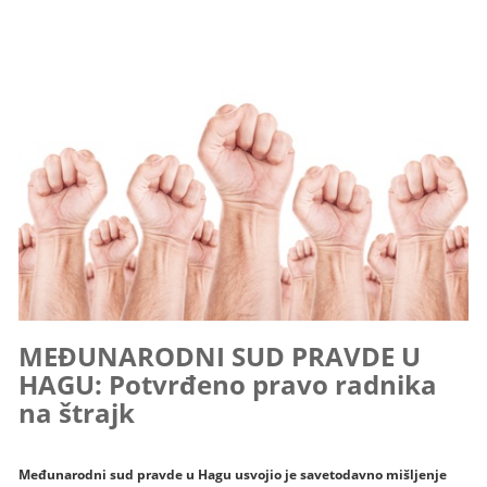
MEĐUNARODNI SUD PRAVDE U
HAGU: Potvrđeno pravo radnika
na štrajk
Međunarodni sud pravde u Hagu usvojio je savetodavno mišljenje