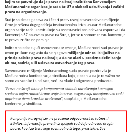
kojim se potvrđuje da je pravo na štrajk zaštićeno Konvencijom
Međunarodne organizacije rada br. 87 o slobodi udruživanja i zaštiti
prava na organizovanje
.
Sud je sa deset glasova za i četiri protiv usvojio savetodavno mišljenje
čime je rešena dugogodišnja institucionalna kriza unutar Međunarodne
organizacije rada u okviru koje su predstavnici poslodavaca osporavali da
Konvencija 87 obuhvata pravo na štrajk, jer se u samom tekstu konvencije
to pravo izričito ne pominje.
Indirektno odbacujući osnovanost te tvrdnje, Međunarodni sud pravde je
ovom prilikom naglasio da se njegovo
mišljenje odnosi isključivo na
princip zaštite prava na štrajk, a da ne ulazi u precizno definisanje
obima, sadržaja ili uslova za ostvarivanje tog prava
.
Savetodavno mišljenje Međunarodnog suda pravde pozdravila je
Međunarodna konfederacija sindikata koja je ocenila da je to važno ne
samo za radnike i sindikate, već i za vlade i odgovorna preduzeća.
“Pravo na štrajk bitna je komponenta slobode udruživanja i temeljno
sredstvo kojim radnici brane svoje interese, osiguravaju dostojanstven rad i
doprinose demokratskim društvima”,
saopštila je Međunarodna
konferencija sindikata.
Kompanija Paragraf Lex ne preuzima odgovornost za tačnost i
istinitost informacija prenetih iz spoljnih sadržaja odnosno drugih
izvora, kao i za štetu koja eventualno iz toga, proistekne. Sve