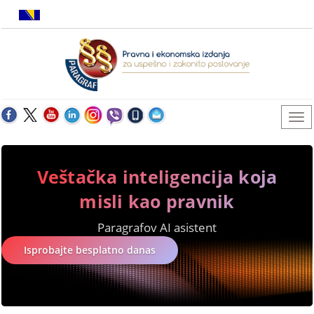
Veštačka inteligencija koja
misli kao pravnik
Paragrafov AI asistent
Isprobajte besplatno danas