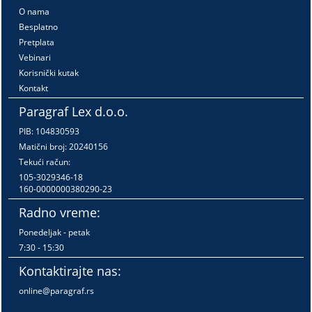
O nama
Besplatno
Pretplata
Vebinari
Korisnički kutak
Kontakt
Paragraf Lex d.o.o.
PIB: 104830593
Matični broj: 20240156
Tekući račun:
105-3029346-18
160-0000000380290-23
Radno vreme:
Ponedeljak - petak
7:30 - 15:30
Kontaktirajte nas:
online@paragraf.rs