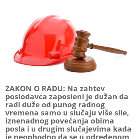
ZAKON O RADU: Na zahtev
poslodavca zaposleni je dužan da
radi duže od punog radnog
vremena samo u slučaju više sile,
iznenadnog povećanja obima
posla i u drugim slučajevima kada
je neophodno da se u određenom