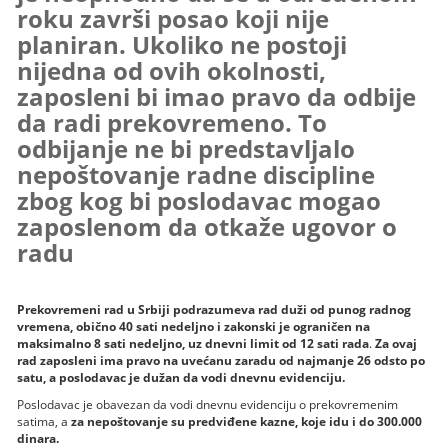
roku završi posao koji nije
planiran. Ukoliko ne postoji
nijedna od ovih okolnosti,
zaposleni bi imao pravo da odbije
da radi prekovremeno. To
odbijanje ne bi predstavljalo
nepoštovanje radne discipline
zbog kog bi poslodavac mogao
zaposlenom da otkaže ugovor o
radu
Prekovremeni rad u Srbiji podrazumeva rad duži od punog radnog
vremena, obično 40 sati nedeljno i zakonski je ograničen na
maksimalno 8 sati nedeljno, uz dnevni limit od 12 sati rada
.
Za ovaj
rad zaposleni ima pravo na uvećanu zaradu od najmanje 26 odsto po
satu, a poslodavac je dužan da vodi dnevnu evidenciju.
Poslodavac je obavezan da vodi dnevnu evidenciju o prekovremenim
satima, a
za nepoštovanje su predviđene kazne, koje idu i do 300.000
dinara.