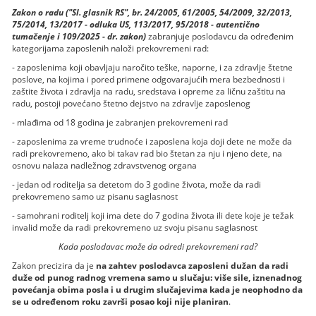
Zakon o radu ("Sl. glasnik RS", br. 24/2005, 61/2005, 54/2009, 32/2013,
75/2014, 13/2017 - odluka US, 113/2017, 95/2018 - autentično
tumačenje i 109/2025 - dr. zakon)
zabranjuje poslodavcu da određenim
kategorijama zaposlenih naloži prekovremeni rad:
- zaposlenima koji obavljaju naročito teške, naporne, i za zdravlje štetne
poslove, na kojima i pored primene odgovarajućih mera bezbednosti i
zaštite života i zdravlja na radu, sredstava i opreme za ličnu zaštitu na
radu, postoji povećano štetno dejstvo na zdravlje zaposlenog
- mlađima od 18 godina je zabranjen prekovremeni rad
- zaposlenima za vreme trudnoće i zaposlena koja doji dete ne može da
radi prekovremeno, ako bi takav rad bio štetan za nju i njeno dete, na
osnovu nalaza nadležnog zdravstvenog organa
- jedan od roditelja sa detetom do 3 godine života, može da radi
prekovremeno samo uz pisanu saglasnost
- samohrani roditelj koji ima dete do 7 godina života ili dete koje je težak
invalid može da radi prekovremeno uz svoju pisanu saglasnost
Kada poslodavac može da odredi prekovremeni rad?
Zakon precizira da je
na zahtev poslodavca zaposleni dužan da radi
duže od punog radnog vremena samo u slučaju: više sile, iznenadnog
povećanja obima posla i u drugim slučajevima kada je neophodno da
se u određenom roku završi posao koji nije planiran
.