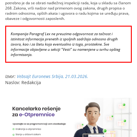
potrebno je da se obrati nadležnoj inspekciji rada, koja u skladu sa članom
268. Zakona, vrši nadzor nad primenom ovog zakona, drugih propisa o
radnim odnosima, opštih akata i ugovora o radu kojima se uređuju prava,
obaveze i odgovornosti zaposlenih.
Kompanija Paragraf Lex ne preuzima odgovornost za tačnost i
istinitost informacija prenetih iz spoljnih sadržaja odnosno drugih
izvora, kao i za štetu koja eventualno iz toga, proistekne. Sve
informacije objavljene u sekciji "Vesti" su namenjene u svrhu opšteg
informisanja.
Izvor:
Vebsajt Euronews Srbija, 21.03.2026.
Naslov: Redakcija