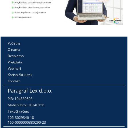
Početna
O nama
Besplatno
Pretplata
Vebinari
Korisnički kutak
Kontakt
Paragraf Lex d.o.o.
PIB: 104830593
Matični broj: 20240156
Tekući račun:
105-3029346-18
160-0000000380290-23