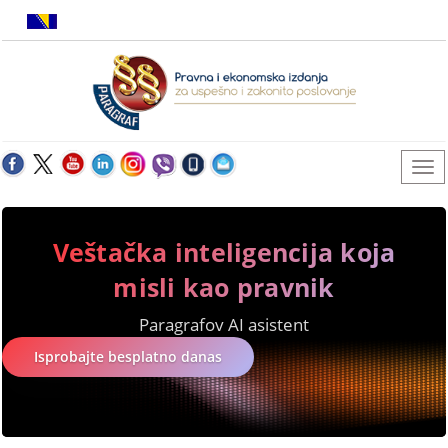
Veštačka inteligencija koja
misli kao pravnik
Paragrafov AI asistent
Isprobajte besplatno danas