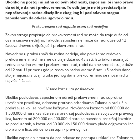
Ukoliko ne postoji nijedna od ovih okolnosti, zaposleni bi imao pravo
da odbije da radi prekovremeno. To odbijanje ne bi predstavljalo
nepoštovanje radne discipline zbog kog bi poslodavac mogao
zaposlenom da otkaže ugovor o radu.
Prekovremeni rad najduže osam sati nedeljno
Zakon strogo propisuje da prekovremeni rad ne može da traje duže od
osam časova nedeljno. Takođe, zaposleni ne može da radi duže od 12
časova dnevno uključujući i prekovremeni rad
Navedeno u praksi znači da radna nedelja, ako povežemo redovan i
prekovremeni rad, ne sme da traje duže od 48 sati. Isto tako, računajući
redovno radno vreme i prekovremeni rad, radni dan ne sme da traje duže
od 12 sati. U primeru gde je redovno radno vreme 8 sati u 5 radnih dana,
što je najčešći slučaj, u toku jednog dana prekovremeno se može raditi
najviše 4 časa.
Visoke kazne i za poslodavce
Ukoliko poslodavac zaposlenom odredi prekovremeni rad suprotno
utvrđenim pravilima, odnosno protivno odredbama Zakona o radu, čini
prekršaj za koji se novčano kažnjava. Novčanom kaznom od 600.000 do
1.500.000 dinara kazniće se za prekršaj poslodavac sa svojstvom pravnog
lica, kaznom od 200.000 do 400.000 dinara za navedeni prekršaj kazniće
se preduzetnik, a kaznu od 30.000 do 150.000 dinara plaća odgovorno lice
u pravnom licu, odnosno zastupnik pravnog lica.
Ukoliko zaposleni smatra da poslodavac ne postupa u skladu sa Zakonom,