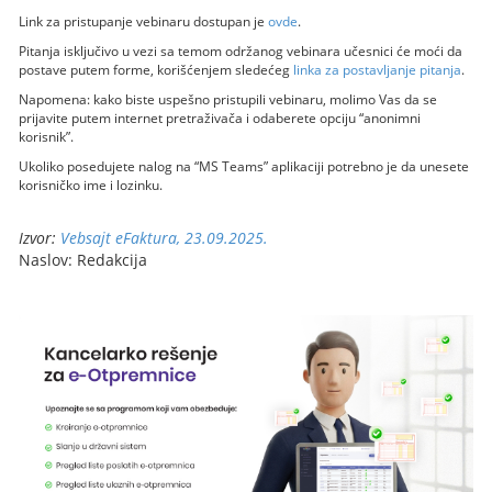
Link za pristupanje vebinaru dostupan je
ovde
.
Pitanja isključivo u vezi sa temom održanog vebinara učesnici će moći da
postave putem forme, korišćenjem sledećeg
linka za postavljanje pitanja
.
Napomena: kako biste uspešno pristupili vebinaru, molimo Vas da se
prijavite putem internet pretraživača i odaberete opciju “anonimni
korisnik”.
Ukoliko posedujete nalog na “MS Teams” aplikaciji potrebno je da unesete
korisničko ime i lozinku.
Izvor:
Vebsajt eFaktura, 23.09.2025.
Naslov: Redakcija