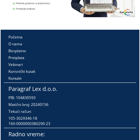
Početna
O nama
Besplatno
Pretplata
Vebinari
Korisnički kutak
Kontakt
Paragraf Lex d.o.o.
PIB: 104830593
Matični broj: 20240156
Tekući račun:
105-3029346-18
160-0000000380290-23
Radno vreme: