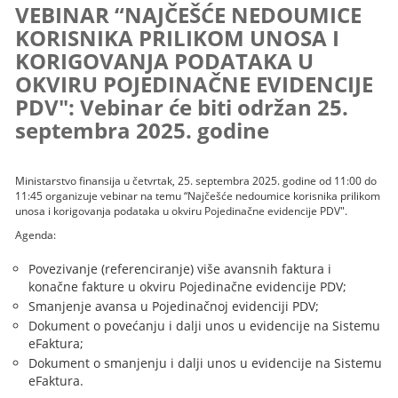
VEBINAR “NAJČEŠĆE NEDOUMICE
KORISNIKA PRILIKOM UNOSA I
KORIGOVANJA PODATAKA U
OKVIRU POJEDINAČNE EVIDENCIJE
PDV": Vebinar će biti održan 25.
septembra 2025. godine
Ministarstvo finansija u četvrtak, 25. septembra 2025. godine od 11:00 do
11:45 organizuje vebinar na temu “Najčešće nedoumice korisnika prilikom
unosa i korigovanja podataka u okviru Pojedinačne evidencije PDV".
Agenda:
Povezivanje (referenciranje) više avansnih faktura i
konačne fakture u okviru Pojedinačne evidencije PDV;
Smanjenje avansa u Pojedinačnoj evidenciji PDV;
Dokument o povećanju i dalji unos u evidencije na Sistemu
eFaktura;
Dokument o smanjenju i dalji unos u evidencije na Sistemu
eFaktura.