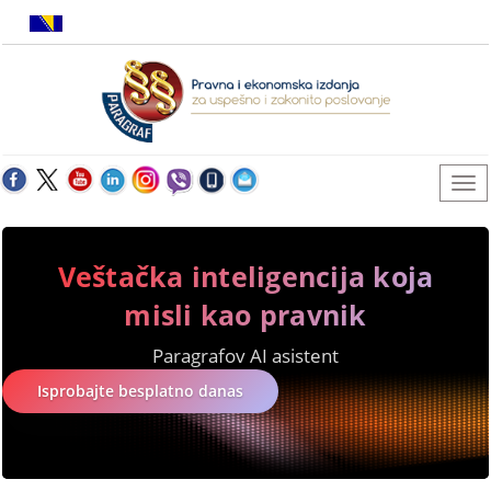
Veštačka inteligencija koja
misli kao pravnik
Paragrafov AI asistent
Isprobajte besplatno danas