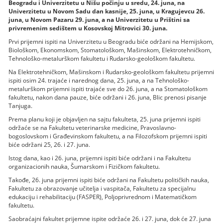
Beogradu i Univerzitetu u Nišu počinju u sredu, 24. juna, na
Univerzitetu u Novom Sadu dan kasnije, 25. juna, u Kragujevcu 26.
juna, u Novom Pazaru 29. juna, a na Univerzitetu u Prištini sa
privremenim sedištem u Kosovskoj Mitrovici 30. juna.
Prvi prijemni ispiti na Univerzitetu u Beogradu biće održani na Hemijskom,
Biološkom, Ekonomskom, Stomatološkom, Mašinskom, Elektrotehničkom,
Tehnološko-metalurškom fakultetu i Rudarsko-geološkom fakultetu.
Na Elektrotehničkom, Mašinskom i Rudarsko-geološkom fakultetu prijemni
ispiti osim 24. trajaće i narednog dana, 25. juna, a na Tehnološko-
metalurškom prijemni ispiti trajaće sve do 26. juna, a na Stomatološkom
fakultetu, nakon dana pauze, biće održani i 26. juna, Blic prenosi pisanje
Tanjuga.
Prema planu koji je objavljen na sajtu fakulteta, 25. juna prijemni ispiti
održaće se na Fakultetu veterinarske medicine, Pravoslavno-
bogoslovskom i Građevinskom fakultetu, a na Filozofskom prijemni ispiti
biće održani 25, 26. i 27. juna.
Istog dana, kao i 26. juna, prijemni ispiti biće održani i na Fakultetu
organizacionih nauka, Šumarskom i Fizičkom fakultetu.
Takođe, 26. juna prijemni ispiti biće održani na Fakultetu političkih nauka,
Fakultetu za obrazovanje učitelja i vaspitača, Fakultetu za specijalnu
edukaciju i rehabilitaciju (FASPER), Poljoprivrednom i Matematičkom
fakultetu.
Saobraćajni fakultet prijemne ispite održaće 26. i 27. juna, dok će 27. juna