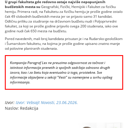
U grupi fakulteta gde redovno ostaje najviše nepopunjenih
budžetskih mesta su
Geografski, Fizički, Hemijski i Fakultet za fizičku
hemiju. Primera radi, na Fakultetu za fizičku hemiju je prošle godine ostalo
čak 49 slobodnih budžetskih mesta jer se prijavio samo 31 kandidat.
Odličnu priliku za studiranje na državnom budžetu nudi i Poljoprivredni
fakultet, za koji se prošle godine prijavilo svega 200 studenata, iako ove
godine nudi čak 650 mesta na budžetu.
Pored navedenih, mali broj kandidata prisutan je i na Rudarsko-geološkom
i Šumarskom fakultetu, na kojima je prošle godine upisano znatno manje
od polovine planiranih studenata.
Kompanija Paragraf Lex ne preuzima odgovornost za tačnost i
istinitost informacija prenetih iz spoljnih sadržaja odnosno drugih
izvora, kao i za štetu koja eventualno iz toga, proistekne. Sve
informacije objavljene u sekciji "Vesti" su namenjene u svrhu opšteg
informisanja.
Izvor:
Izvor: Vebsajt Novosti, 23.06.2026.
Naslov: Redakcija