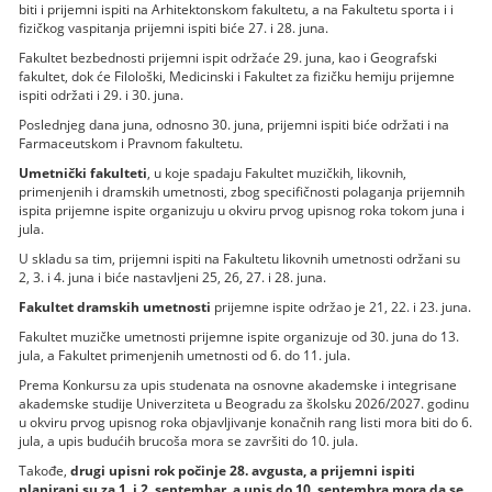
biti i prijemni ispiti na Arhitektonskom fakultetu, a na Fakultetu sporta i i
fizičkog vaspitanja prijemni ispiti biće 27. i 28. juna.
Fakultet bezbednosti prijemni ispit održaće 29. juna, kao i Geografski
fakultet, dok će Filološki, Medicinski i Fakultet za fizičku hemiju prijemne
ispiti održati i 29. i 30. juna.
Poslednjeg dana juna, odnosno 30. juna, prijemni ispiti biće održati i na
Farmaceutskom i Pravnom fakultetu.
Umetnički fakulteti
, u koje spadaju Fakultet muzičkih, likovnih,
primenjenih i dramskih umetnosti, zbog specifičnosti polaganja prijemnih
ispita prijemne ispite organizuju u okviru prvog upisnog roka tokom juna i
jula.
U skladu sa tim, prijemni ispiti na Fakultetu likovnih umetnosti održani su
2, 3. i 4. juna i biće nastavljeni 25, 26, 27. i 28. juna.
Fakultet dramskih umetnosti
prijemne ispite održao je 21, 22. i 23. juna.
Fakultet muzičke umetnosti prijemne ispite organizuje od 30. juna do 13.
jula, a Fakultet primenjenih umetnosti od 6. do 11. jula.
Prema Konkursu za upis studenata na osnovne akademske i integrisane
akademske studije Univerziteta u Beogradu za školsku 2026/2027. godinu
u okviru prvog upisnog roka objavljivanje konačnih rang listi mora biti do 6.
jula, a upis budućih brucoša mora se završiti do 10. jula.
Takođe,
drugi upisni rok počinje 28. avgusta, a prijemni ispiti
planirani su za 1. i 2. septembar, a upis do 10. septembra mora da se