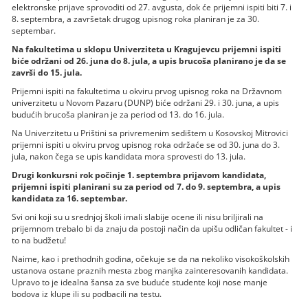
elektronske prijave sprovoditi od 27. avgusta, dok će prijemni ispiti biti 7. i
8. septembra, a završetak drugog upisnog roka planiran je za 30.
septembar.
Na fakultetima u sklopu Univerziteta u Kragujevcu prijemni ispiti
biće održani od 26. juna do 8. jula, a upis brucoša planirano je da se
završi do 15. jula.
Prijemni ispiti na fakultetima u okviru prvog upisnog roka na Državnom
univerzitetu u Novom Pazaru (DUNP) biće održani 29. i 30. juna, a upis
budućih brucoša planiran je za period od 13. do 16. jula.
Na Univerzitetu u Prištini sa privremenim sedištem u Kosovskoj Mitrovici
prijemni ispiti u okviru prvog upisnog roka održaće se od 30. juna do 3.
jula, nakon čega se upis kandidata mora sprovesti do 13. jula.
Drugi konkursni rok počinje 1. septembra prijavom kandidata,
prijemni ispiti planirani su za period od 7. do 9. septembra, a upis
kandidata za 16. septembar.
Svi oni koji su u srednjoj školi imali slabije ocene ili nisu briljirali na
prijemnom trebalo bi da znaju da postoji način da upišu odličan fakultet - i
to na budžetu!
Naime, kao i prethodnih godina, očekuje se da na nekoliko visokoškolskih
ustanova ostane praznih mesta zbog manjka zainteresovanih kandidata.
Upravo to je idealna šansa za sve buduće studente koji nose manje
bodova iz klupe ili su podbacili na testu.