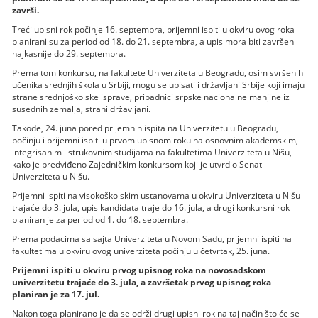
završi.
Treći upisni rok počinje 16. septembra, prijemni ispiti u okviru ovog roka
planirani su za period od 18. do 21. septembra, a upis mora biti završen
najkasnije do 29. septembra.
Prema tom konkursu, na fakultete Univerziteta u Beogradu, osim svršenih
učenika srednjih škola u Srbiji, mogu se upisati i državljani Srbije koji imaju
strane srednjoškolske isprave, pripadnici srpske nacionalne manjine iz
susednih zemalja, strani državljani.
Takođe, 24. juna pored prijemnih ispita na Univerzitetu u Beogradu,
počinju i prijemni ispiti u prvom upisnom roku na osnovnim akademskim,
integrisanim i strukovnim studijama na fakultetima Univerziteta u Nišu,
kako je predviđeno Zajedničkim konkursom koji je utvrdio Senat
Univerziteta u Nišu.
Prijemni ispiti na visokoškolskim ustanovama u okviru Univerziteta u Nišu
trajaće do 3. jula, upis kandidata traje do 16. jula, a drugi konkursni rok
planiran je za period od 1. do 18. septembra.
Prema podacima sa sajta Univerziteta u Novom Sadu, prijemni ispiti na
fakultetima u okviru ovog univerziteta počinju u četvrtak, 25. juna.
Prijemni ispiti u okviru prvog upisnog roka na novosadskom
univerzitetu trajaće do 3. jula, a završetak prvog upisnog roka
planiran je za 17. jul.
Nakon toga planirano je da se održi drugi upisni rok na taj način što će se