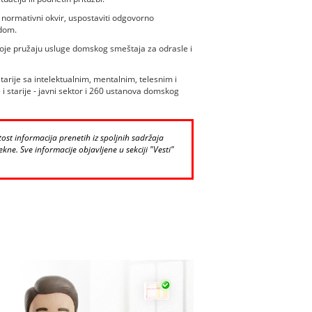
 normativni okvir, uspostaviti odgovorno
adom.
 koje pružaju usluge domskog smeštaja za odrasle i
arije sa intelektualnim, mentalnim, telesnim i
 starije - javni sektor i 260 ustanova domskog
st informacija prenetih iz spoljnih sadržaja
kne. Sve informacije objavljene u sekciji "Vesti"