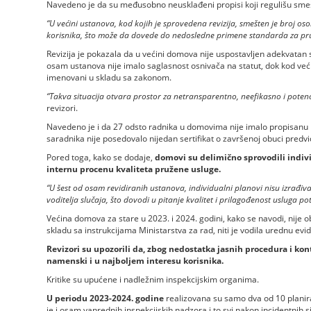
Navedeno je da su međusobno neusklađeni propisi koji regulišu sme
“U većini ustanova, kod kojih je sprovedena revizija, smešten je broj 
korisnika, što može da dovede do nedosledne primene standarda za pruža
Revizija je pokazala da u većini domova nije uspostavljen adekvatan 
osam ustanova nije imalo saglasnost osnivača na statut, dok kod veći
imenovani u skladu sa zakonom.
“Takva situacija otvara prostor za netransparentno, neefikasno i poten
revizori.
Navedeno je i da 27 odsto radnika u domovima nije imalo propisanu li
saradnika nije posedovalo nijedan sertifikat o završenoj obuci predvi
Pored toga, kako se dodaje,
domovi su delimično sprovodili individ
internu procenu kvaliteta pružene usluge.
“U šest od osam revidiranih ustanova, individualni planovi nisu izrađivan
voditelja slučaja, što dovodi u pitanje kvalitet i prilagođenost usluga p
Većina domova za stare u 2023. i 2024. godini, kako se navodi, nije 
skladu sa instrukcijama Ministarstva za rad, niti je vodila urednu ev
Revizori su upozorili da, zbog nedostatka jasnih procedura i kont
namenski i u najboljem interesu korisnika.
Kritike su upućene i nadležnim inspekcijskim organima.
U periodu 2023-2024. godine
realizovana su samo dva od 10 planir
je i osam vanrednih inspekcijskih nadzora i to svi nakon incidentnih sit