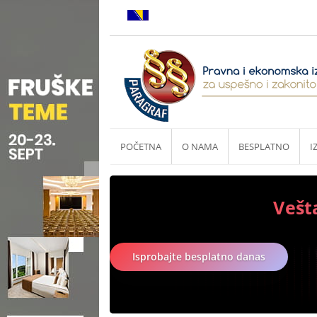
POČETNA
O NAMA
BESPLATNO
I
Vešt
Isprobajte besplatno danas