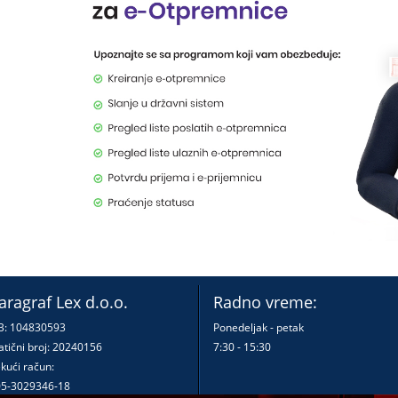
aragraf Lex d.o.o.
Radno vreme:
B: 104830593
Ponedeljak - petak
tični broj: 20240156
7:30 - 15:30
kući račun:
5-3029346-18