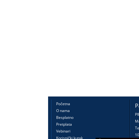
Početna
P
O nama
PI
Besplatno
Ma
Pretplata
Te
Vebinari
10
Korisnički kutak