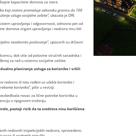
štajne kapacitete domova za stare.
osoba koji znatno premašuje zakonsku granicu do 100
nje usluga socijalne zaštite”,
ukazala je DRI.
sistem upravljanja i odgovornosti, odnosno pet od
ne domova organi upravljanja i nadzora nisu bili
cijalno nezakonito poslovanje”,
upozorili su državni
cencu, dok više od polovine stručnih saradnika i
đenoj za rad u sistemu socijalne zaštite.
ualno planiranje usluga za korisnike i vršili
i redovno ili nisu rađeni uz učešće korisnika i
otrebama korisnika”,
piše u reviziji.
obezbeđivala novac za lične potrebe korisnika u
idenciju o njegovom trošenju.
role, postoji rizik da ta sredstva nisu korišćena
anih redovnih inspekcijskih nadzora, sprovedeno
uacija ili podnetih pritužbi.