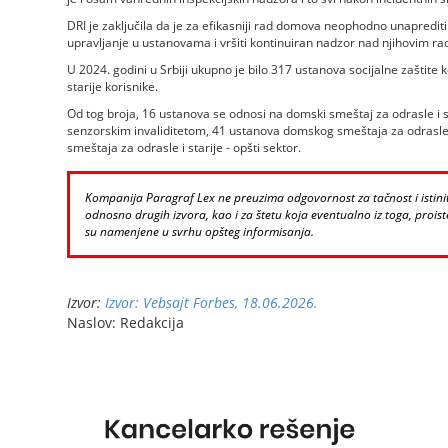
DRI je zaključila da je za efikasniji rad domova neophodno unaprediti
upravljanje u ustanovama i vršiti kontinuiran nadzor nad njihovim r
U 2024. godini u Srbiji ukupno je bilo 317 ustanova socijalne zaštite
starije korisnike.
Od tog broja, 16 ustanova se odnosi na domski smeštaj za odrasle i st
senzorskim invaliditetom, 41 ustanova domskog smeštaja za odrasle i
smeštaja za odrasle i starije - opšti sektor.
Kompanija Paragraf Lex ne preuzima odgovornost za tačnost i istinito
odnosno drugih izvora, kao i za štetu koja eventualno iz toga, proiste
su namenjene u svrhu opšteg informisanja.
Izvor:
Izvor: Vebsajt Forbes, 18.06.2026.
Naslov: Redakcija