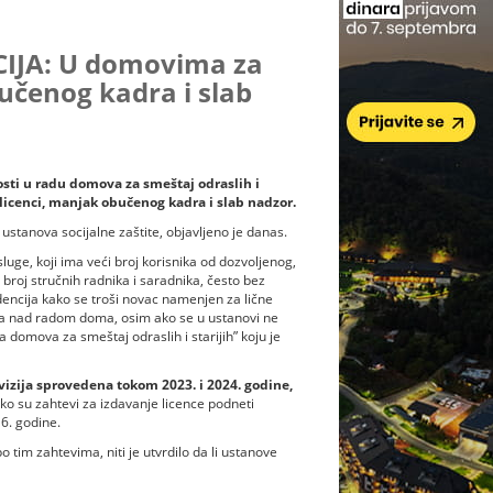
IJA: U domovima za
bučenog kadra i slab
nosti u radu domova za smeštaj odraslih i
 licenci, manjak obučenog kadra i slab nadzor.
ustanova socijalne zaštite, objavljeno je danas.
uge, koji ima veći broj korisnika od dozvoljenog,
 broj stručnih radnika i saradnika, često bez
dencija kako se troši novac namenjen za lične
ora nad radom doma, osim ako se u ustanovi ne
da domova za smeštaj odraslih i starijih” koju je
izija sprovedena tokom 2023. i 2024. godine,
ako su zahtevi za izdavanje licence podneti
16. godine.
 tim zahtevima, niti je utvrdilo da li ustanove