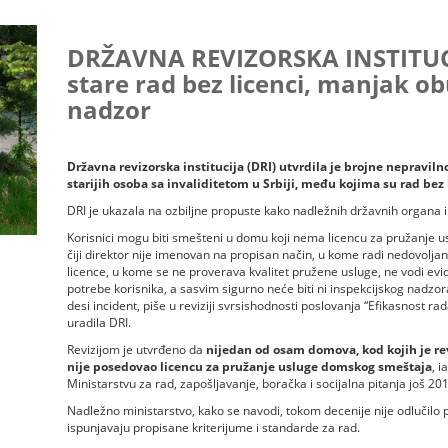
DRŽAVNA REVIZORSKA INSTITUC
stare rad bez licenci, manjak o
nadzor
Državna revizorska institucija (DRI) utvrdila je brojne nepravil
starijih osoba sa invaliditetom u Srbiji, među kojima su rad bez
DRI je ukazala na ozbiljne propuste kako nadležnih državnih organa i 
Korisnici mogu biti smešteni u domu koji nema licencu za pružanje usl
čiji direktor nije imenovan na propisan način, u kome radi nedovoljan
licence, u kome se ne proverava kvalitet pružene usluge, ne vodi evi
potrebe korisnika, a sasvim sigurno neće biti ni inspekcijskog nadz
desi incident, piše u reviziji svrsishodnosti poslovanja “Efikasnost ra
uradila DRI.
Revizijom je utvrđeno da
nijedan od osam domova, kod kojih je rev
nije posedovao licencu za pružanje usluge domskog smeštaja
, i
Ministarstvu za rad, zapošljavanje, boračka i socijalna pitanja još 20
Nadležno ministarstvo, kako se navodi, tokom decenije nije odlučilo po
ispunjavaju propisane kriterijume i standarde za rad.