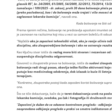
glasnik RS", br. 24/2005, 61/2005, 54/2009, 32/2013, 75/2014, 13/2
tumačenje i 109/2025 - dr. zakon), prvih 30 dana bolovanje plaća 
(preko poslodavca), kao i da bolovanje može trajati i više meseci 
saglasnost lekarske komisije
"
, navodi ona.
Kada bolovanje ne štiti od
Prema njenim rečima, bolovanje ne predstavlja apsolutni imunitet od 
je zasnovan na razlozima koji nisu u vezi sa samom bolešću ili odsu
"Najčešće
ako je zaposleni tehnološki višak, ako je ranije učinio t
disciplinu, ako zloupotrebljava bolovanje i ako ne ostvaruje rezult
Kao ključnu stvar ističe da
razlog mora biti stvaran i nezavisan od 
suspenduje disciplinsku odgovornost.
Govoreći o zloupotrebi prava na bolovanje, ističe da
sudovi zloupot
bolovanja radi drugi posao, obavlja teške fizičke aktivnosti koje
putuje bez medicinskog odobrenja, dok izlazak iz kuće ili šetnj
terapijom.
"Konkretno, zloupotreba postoji kada zaposleni koristi bolovanje suprot
ona.
Što se tiče dokazivanja, kaže da je
teret dokazivanja uvek na posl
lekarske komisije, svedoka, pa čak i fotografija ili društvenih m
"
Zaposleni je dužan da se odazove kontrolnom pregledu - odbijanje
neopravdano odbijanje pregleda u praksi se smatra indikatorom z