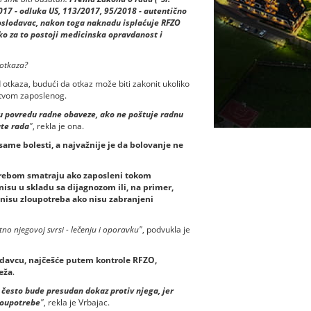
017 - odluka US, 113/2017, 95/2018 - autentično
poslodavac, nakon toga naknadu isplaćuje RFZO
ako za to postoji medicinska opravdanost i
 otkaza?
otkaza, budući da otkaz može biti zakonit ukoliko
stvom zaposlenog.
ežu povredu radne obaveze, ako ne poštuje radnu
ate rada
"
, rekla je ona.
same bolesti, a najvažnije je da bolovanje ne
rebom smatraju ako zaposleni tokom
 nisu u skladu sa dijagnozom ili, na primer,
a nisu zloupotreba ako nisu zabranjeni
no njegovoj svrsi - lečenju i oporavku"
, podvukla je
odavcu, najčešće putem kontrole RFZO,
reža
.
 često bude presudan dokaz protiv njega, jer
loupotrebe
"
, rekla je Vrbajac.