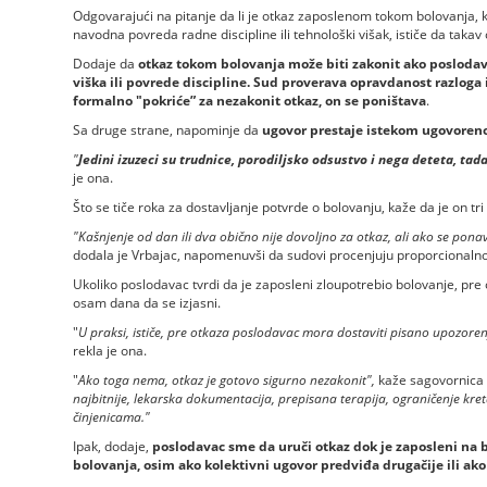
Odgovarajući na pitanje da li je otkaz zaposlenom tokom bolovanja, k
navodna povreda radne discipline ili tehnološki višak, ističe da takav
Dodaje da
otkaz tokom bolovanja može biti zakonit ako poslodav
viška ili povrede discipline. Sud proverava opravdanost razloga 
formalno "pokriće” za nezakonit otkaz, on se poništava
.
Sa druge strane, napominje da
ugovor prestaje istekom ugovoreno
"
Jedini izuzeci su trudnice, porodiljsko odsustvo i nega deteta, tad
je ona.
Što se tiče roka za dostavljanje potvrde o bolovanju, kaže da je on t
"Kašnjenje od dan ili dva obično nije dovoljno za otkaz, ali ako se pona
dodala je Vrbajac, napomenuvši da sudovi procenjuju proporcionaln
Ukoliko poslodavac tvrdi da je zaposleni zloupotrebio bolovanje, pre
osam dana da se izjasni.
"
U praksi, ističe, pre otkaza poslodavac mora dostaviti pisano upozore
rekla je ona.
"
Ako toga nema, otkaz je gotovo sigurno nezakonit",
kaže sagovornica 
najbitnije, lekarska dokumentacija, prepisana terapija, ograničenje kre
činjenicama."
Ipak, dodaje,
poslodavac sme da uruči otkaz dok je zaposleni na b
bolovanja, osim ako kolektivni ugovor predviđa drugačije ili ako