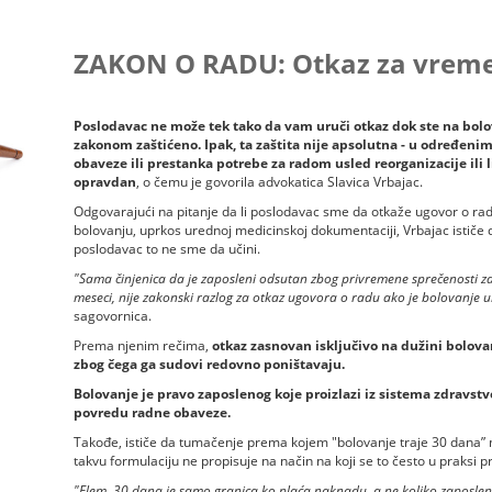
ZAKON O RADU: Otkaz za vreme
Poslodavac ne može tek tako da vam uruči otkaz dok ste na bolov
zakonom zaštićeno. Ipak, ta zaštita nije apsolutna - u određeni
obaveze ili prestanka potrebe za radom usled reorganizacije ili l
opravdan
, o čemu je govorila advokatica Slavica Vrbajac.
Odgovarajući na pitanje da li poslodavac sme da otkaže ugovor o r
bolovanju, uprkos urednoj medicinskoj dokumentaciji, Vrbajac ističe d
poslodavac to ne sme da učini.
"Sama činjenica da je zaposleni odsutan zbog privremene sprečenosti za ra
meseci, nije zakonski razlog za otkaz ugovora o radu ako je bolovanj
sagovornica.
Prema njenim rečima,
otkaz zasnovan isključivo na dužini bolov
zbog čega ga sudovi redovno poništavaju.
Bolovanje je pravo zaposlenog koje proizlazi iz sistema zdravstv
povredu radne obaveze.
Takođe, ističe da tumačenje prema kojem "bolovanje traje 30 dana” n
takvu formulaciju ne propisuje na način na koji se to često u praksi pr
"Elem, 30 dana je samo granica ko plaća naknadu, a ne koliko zaposlen