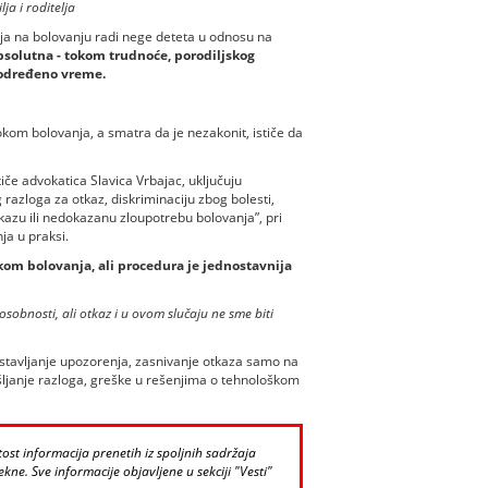
ja i roditelja
elja na bolovanju radi nege deteta u odnosu na
psolutna - tokom trudnoće, porodiljskog
 određeno vreme.
okom bolovanja, a smatra da je nezakonit, ističe da
iče advokatica Slavica Vrbajac, uključuju
azloga za otkaz, diskriminaciju zbog bolesti,
kazu ili nedokazanu zloupotrebu bolovanja”, pri
ja u praksi.
kom bolovanja, ali procedura je jednostavnija
obnosti, ali otkaz i u ovom slučaju ne sme biti
stavljanje upozorenja, zasnivanje otkaza samo na
šljanje razloga, greške u rešenjima o tehnološkom
st informacija prenetih iz spoljnih sadržaja
kne. Sve informacije objavljene u sekciji "Vesti"