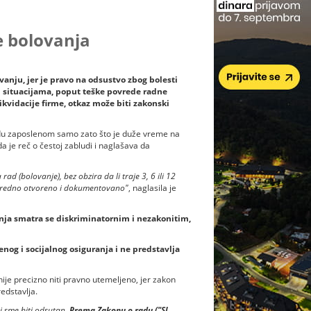
 bolovanja
anju, jer je pravo na odsustvo zbog bolesti
m situacijama, poput teške povrede radne
ikvidacije firme, otkaz može biti zakonski
adu zaposlenom samo zato što je duže vreme na
a je reč o čestoj zabludi i naglašava da
d (bolovanje), bez obzira da li traje 3, 6 ili 12
e uredno otvoreno i dokumentovano"
, naglasila je
anja smatra se diskriminatornim i nezakonitim,
enog i socijalnog osiguranja i ne predstavlja
ije precizno niti pravno utemeljeno, jer zakon
edstavlja.
i sme biti odsutan.
Prema Zakonu o radu ("Sl.