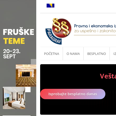
POČETNA
O NAMA
BESPLATNO
I
Vešt
Isprobajte besplatno danas