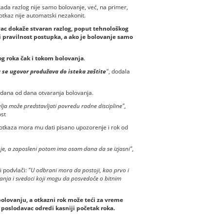
ada razlog nije samo bolovanje, već, na primer,
 otkaz nije automatski nezakonit.
ac dokaže stvaran razlog, poput tehnološkog
i pravilnost postupka, a ako je bolovanje samo
g roka čak i tokom bolovanja
.
a se ugovor produžava do isteka zaštite
"
, dodala
ri dana od dana otvaranja bolovanja.
vlja može predstavljati povredu radne discipline",
ost
 otkaza mora mu dati pisano upozorenje i rok od
nje, a zaposleni potom ima osam dana da se izjasni",
i podvlači:
"U odbrani mora da postoji, kao prvo i
tanja i svedoci koji mogu da posvedoče o bitnim
olovanju, a otkazni rok može teći za vreme
 poslodavac odredi kasniji početak roka.