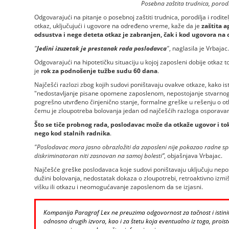
Posebna zaštita trudnica, porodil
Odgovarajući na pitanje o posebnoj zaštiti trudnica, porodilja i rodit
otkaz, uključujući i ugovore na određeno vreme, kaže da je
zaštita a
odsustva i nege deteta otkaz je zabranjen, čak i kod ugovora na
"
Jedini izuzetak je prestanak rada poslodavca
"
, naglasila je Vrbajac.
Odgovarajući na hipotetičku situaciju u kojoj zaposleni dobije otkaz t
je
rok za podnošenje tužbe sudu 60 dana
.
Najčešći razlozi zbog kojih sudovi poništavaju ovakve otkaze, kako ist
"nedostavljanje pisane opomene zaposlenom, nepostojanje stvarnog r
pogrešno utvrđeno činjenično stanje, formalne greške u rešenju o ot
čemu je zloupotreba bolovanja jedan od najčešćih razloga osporavan
Što se tiče probnog rada, poslodavac može da otkaže ugovor i to
nego kod stalnih radnika
.
"Poslodavac mora jasno obrazložiti da zaposleni nije pokazao radne spos
diskriminatoran niti zasnovan na samoj bolesti”
, objašnjava Vrbajac.
Najčešće greške poslodavaca koje sudovi poništavaju uključuju nepo
dužini bolovanja, nedostatak dokaza o zloupotrebi, retroaktivno izmi
višku ili otkazu i neomogućavanje zaposlenom da se izjasni.
Kompanija Paragraf Lex ne preuzima odgovornost za tačnost i istinito
odnosno drugih izvora, kao i za štetu koja eventualno iz toga, proiste