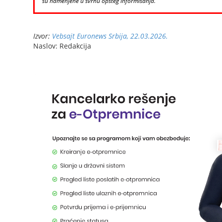
su namenjene u svrhu opšteg informisanja.
Izvor:
Vebsajt Euronews Srbija, 22.03.2026.
Naslov: Redakcija