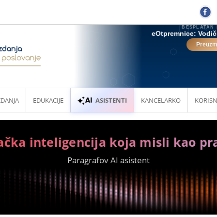
ZDANJA
EDUKACIJE
ASISTENTI
KANCELARKO
KORISN
ačka inteligencija koja misli kao pr
Paragrafov AI asistent