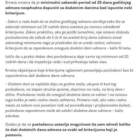
Krneta smatra da je
minimalni zakonski period od 20 dana godišnjeg
odmora neophodno dopuniti sa dodatnim danima kad ispunite neki
kriterijum.
-
Zakon o radu kaže da se dužina godišnjeg odmora utvrđuje tako što se
zakonski minimum od 20 radnih dana uvećava po osnovu određenih
kriterijuma. Zakon praktično, ako ga jezički tumačimo, nije ostavio slobodu
poslodavcima da odluče da li će ili ne uvećati broj dana odmora iznad
zakonskog minimuma nego je predvideo da se urede razlozi, odnosno
kriterijumi da se zaposlenom omoguće dodatni dani odmora
– kaže Krneta.
Ističe da u praksi dobar deo poslodavaca daje samo taj minimum od 20
radnih dana i da inspekcija rada i sud prihvataju takav stav.
Krneta objašnjava koje kriterijume uglavnom postavljaju poslodavci kao bi
zaposlenima dali dodatne dane odmora.
–
Dodatni dani se najčešće daju na godine staža, ukupne ili kod tog
poslodavca, na stepen stručne spreme, doprinos na radu, na broj dece i
slično. Poslodavac može da omogući dodatne dane za odmor i na osnovu
toga koliko je neko radno mesto zahtevno. Primera radi, ako neko radno
mesto sa sobom nosi povećani rizik od povređivanja i profesionalne bolesti,
poslodavac zaposlenom može da odobri dodatne dane odmora
– kaže
advokat.
Dodao je da se
poslodavcu ostavlja mogućnost da sam odredi koliko
će dati dodatnih dana odmora za svaki od kriterijuma koji je
postavio.