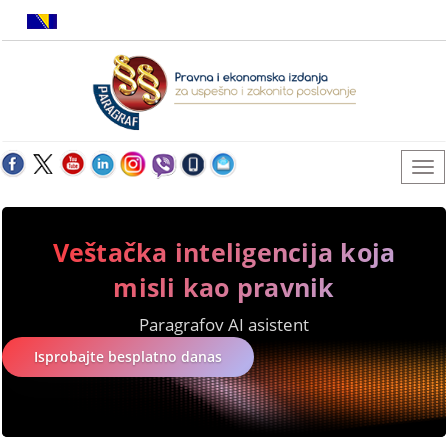
Veštačka inteligencija koja
misli kao pravnik
Paragrafov AI asistent
Isprobajte besplatno danas