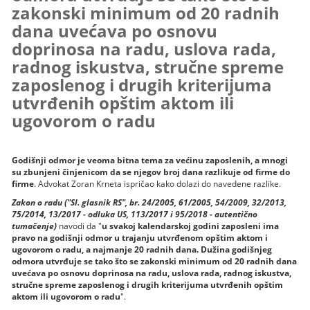
zakonski minimum od 20 radnih
dana uvećava po osnovu
doprinosa na radu, uslova rada,
radnog iskustva, stručne spreme
zaposlenog i drugih kriterijuma
utvrđenih opštim aktom ili
ugovorom o radu
Godišnji odmor je veoma bitna tema za većinu zaposlenih, a mnogi
su zbunjeni činjenicom da se njegov broj dana razlikuje od firme do
firme
. Advokat Zoran Krneta ispričao kako dolazi do navedene razlike.
Zakon o radu ("Sl. glasnik RS", br. 24/2005, 61/2005, 54/2009, 32/2013,
75/2014, 13/2017 - odluka US, 113/2017 i 95/2018 - autentično
tumačenje)
navodi da "
u svakoj kalendarskoj godini zaposleni ima
pravo na godišnji odmor u trajanju utvrđenom opštim aktom i
ugovorom o radu, a najmanje 20 radnih dana. Dužina godišnjeg
odmora utvrđuje se tako što se zakonski minimum od 20 radnih dana
uvećava po osnovu doprinosa na radu, uslova rada, radnog iskustva,
stručne spreme zaposlenog i drugih kriterijuma utvrđenih opštim
aktom ili ugovorom o radu
".