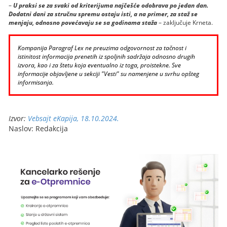
–
U praksi se za svaki od kriterijuma najčešće odobrava po jedan dan.
Dodatni dani za stručnu spremu ostaju isti, a na primer, za staž se
menjaju, odnosno povećavaju se sa godinama staža
– zaključuje Krneta.
Kompanija Paragraf Lex ne preuzima odgovornost za tačnost i
istinitost informacija prenetih iz spoljnih sadržaja odnosno drugih
izvora, kao i za štetu koja eventualno iz toga, proistekne. Sve
informacije objavljene u sekciji "Vesti" su namenjene u svrhu opšteg
informisanja.
Izvor:
Vebsajt eKapija, 18.10.2024.
Naslov: Redakcija