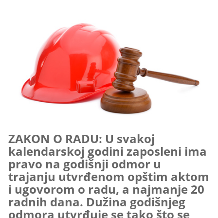
ZAKON O RADU: U svakoj
kalendarskoj godini zaposleni ima
pravo na godišnji odmor u
trajanju utvrđenom opštim aktom
i ugovorom o radu, a najmanje 20
radnih dana. Dužina godišnjeg
odmora utvrđuje se tako što se