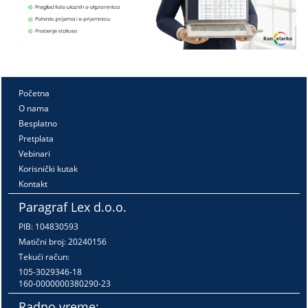
Početna
O nama
Besplatno
Pretplata
Vebinari
Korisnički kutak
Kontakt
Paragraf Lex d.o.o.
PIB: 104830593
Matični broj: 20240156
Tekući račun:
105-3029346-18
160-0000000380290-23
Radno vreme: