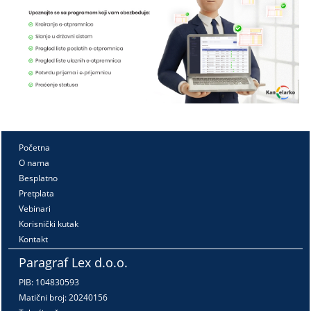
Početna
O nama
Besplatno
Pretplata
Vebinari
Korisnički kutak
Kontakt
Paragraf Lex d.o.o.
PIB: 104830593
Matični broj: 20240156