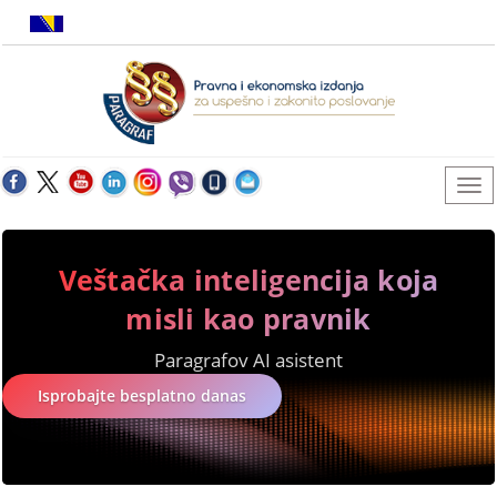
Veštačka inteligencija koja
misli kao pravnik
Paragrafov AI asistent
Isprobajte besplatno danas