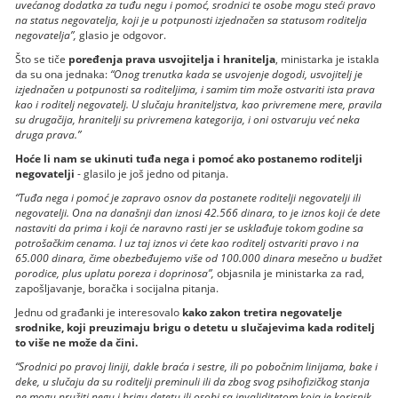
uvećanog dodatka za tuđu negu i pomoć, srodnici te osobe mogu steći pravo
na status negovatelja, koji je u potpunosti izjednačen sa statusom roditelja
negovatelja”,
glasio je odgovor.
Što se tiče
poređenja prava usvojitelja i hranitelja
, ministarka je istakla
da su ona jednaka:
“Onog trenutka kada se usvojenje dogodi, usvojitelj je
izjednačen u potpunosti sa roditeljima, i samim tim može ostvariti ista prava
kao i roditelj negovatelj. U slučaju hraniteljstva, kao privremene mere, pravila
su drugačija, hranitelji su privremena kategorija, i oni ostvaruju već neka
druga prava.”
Hoće li nam se ukinuti tuđa nega i pomoć ako postanemo roditelji
negovatelji
- glasilo je još jedno od pitanja.
“Tuđa nega i pomoć je zapravo osnov da postanete roditelji negovatelji ili
negovatelji. Ona na današnji dan iznosi 42.566 dinara, to je iznos koji će dete
nastaviti da prima i koji će naravno rasti jer se usklađuje tokom godine sa
potrošačkim cenama. I uz taj iznos vi ćete kao roditelj ostvariti pravo i na
65.000 dinara, čime obezbeđujemo više od 100.000 dinara mesečno u budžet
porodice, plus uplatu poreza i doprinosa”,
objasnila je ministarka za rad,
zapošljavanje, boračka i socijalna pitanja.
Jednu od građanki je interesovalo
kako zakon tretira negovatelje
srodnike, koji preuzimaju brigu o detetu u slučajevima kada roditelj
to više ne može da čini.
“Srodnici po pravoj liniji, dakle braća i sestre, ili po pobočnim linijama, bake i
deke, u slučaju da su roditelji preminuli ili da zbog svog psihofizičkog stanja
ne mogu pružiti negu i brigu detetu ili osobi sa invaliditetom koja je korisnik