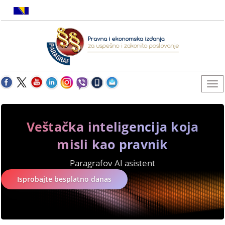
Veštačka inteligencija koja
misli kao pravnik
Paragrafov AI asistent
Isprobajte besplatno danas