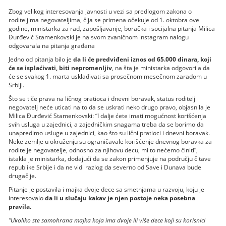
Zbog velikog interesovanja javnosti u vezi sa predlogom zakona o
roditeljima negovateljima, čija se primena očekuje od 1. oktobra ove
godine, ministarka za rad, zapošljavanje, boračka i socijalna pitanja Milica
Đurđević Stamenkovski je na svom zvaničnom instagram nalogu
odgovarala na pitanja građana
Jedno od pitanja bilo je
da li će predviđeni iznos od 65.000 dinara, koji
će se isplaćivati, biti nepromenljiv
, na šta je ministarka odgovorila da
će se svakog 1. marta usklađivati sa prosečnom mesečnom zaradom u
Srbiji.
Što se tiče prava na ličnog pratioca i dnevni boravak, status roditelj
negovatelj neće uticati na to da se uskrati neko drugo pravo, objasnila je
Milica Đurđević Stamenkovski: “I dalje ćete imati mogućnost korišćenja
svih usluga u zajednici, a zajedničkim snagama treba da se borimo da
unapredimo usluge u zajednici, kao što su lični pratioci i dnevni boravak.
Neke zemlje u okruženju su ograničavale korišćenje dnevnog boravka za
roditelje negovatelje, odnosno za njihovu decu, mi to nećemo činiti”,
istakla je ministarka, dodajući da se zakon primenjuje na području čitave
republike Srbije i da ne vidi razlog da severno od Save i Dunava bude
drugačije.
Pitanje je postavila i majka dvoje dece sa smetnjama u razvoju, koju je
interesovalo
da li u slučaju kakav je njen postoje neka posebna
pravila.
“Ukoliko ste samohrana majka koja ima dvoje ili više dece koji su korisnici