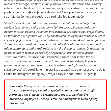
uvećane tuđe nege i pomoći, imaju jednaka prava i isti status kao i roditelji”,
odgovorila je Đurđević Stamenkovski, kojoj je na instagram nalog pitanje
poslala i jedna majka koja je rekla da podržava predstojeći zakon, ali da
strahuje da će nove procedure za roditelje biti iscrpljujuće.
“Pojednostavili smo maksimalno postupak, ne želimo da roditelji budu
izloženi čekanjima u redu, obilascima šaltera, prikupljanjem dodatne
dokumentacije, administrativnim, birokratskim procedurama i preprekama.
Postupak će biti digitalizovan i pojednostavljen, sa ciljem da roditelji ne troše
vreme koje je za njih dragoceno, s obzirom na to da su 24 sata uz svoju decu.
Znamo šta sve moraju da učine kako bi dali sebi slobodno vreme da uopšte
odu u centar za socijalni rad, opštinu ili neku drugu ustanovu. Ovaj zakon je
postavio dobre temelje za roditelje negovatelje, prvi put im je pružio
sistemsku zaštitu, institucionalni karakter, i oni će nam samim tim biti
sagovornici kada na dnevnom redu budu i neki drugi zakoni, koji ih se
posredno ili neposredno tiču, kao što je zakon o radu, budući zakon o
socijalnoj zaštiti”
, poručila je ministarka, pozvavši sve zainteresovane da joj
i dalje na instagram nalog šalju svoja pitanja, nedoumice i sugestije.
Kompanija Paragraf Lex ne preuzima odgovornost za tačnost i
istinitost informacija prenetih iz spoljnih sadržaja odnosno drugih
izvora, kao i za štetu koja eventualno iz toga, proistekne. Sve
informacije objavljene u sekciji "Vesti" su namenjene u svrhu opšteg
informisanja.