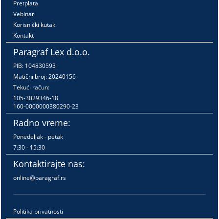
Pretplata
Vebinari
Korisnički kutak
Kontakt
Paragraf Lex d.o.o.
PIB: 104830593
Matični broj: 20240156
Tekući račun:
105-3029346-18
160-0000000380290-23
Radno vreme:
Ponedeljak - petak
7:30 - 15:30
Kontaktirajte nas:
online@paragraf.rs
Politika privatnosti