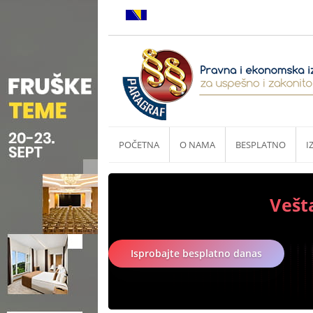
POČETNA
O NAMA
BESPLATNO
I
Vešt
Isprobajte besplatno danas