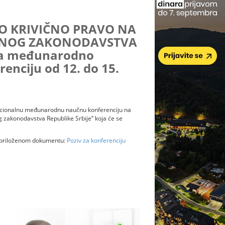
 KRIVIČNO PRAVO NA
IČNOG ZAKONODAVSTVA
 za međunarodno
enciju od 12. do 15.
dicionalnu međunarodnu naučnu konferenciju na
 zakonodavstva Republike Srbije” koja će se
u priloženom dokumentu:
Poziv za konferenciju