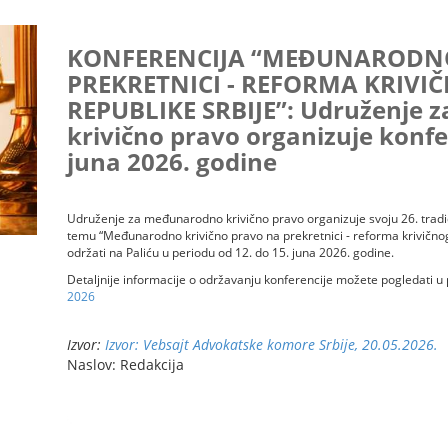
KONFERENCIJA “MEĐUNARODNO
PREKRETNICI - REFORMA KRIV
REPUBLIKE SRBIJE”: Udruženje
krivično pravo organizuje konfer
juna 2026. godine
Udruženje za međunarodno krivično pravo organizuje svoju 26. tra
temu “Međunarodno krivično pravo na prekretnici - reforma krivičnog
održati na Paliću u periodu od 12. do 15. juna 2026. godine.
Detaljnije informacije o održavanju konferencije možete pogledati 
2026
Izvor:
Izvor: Vebsajt Advokatske komore Srbije, 20.05.2026.
Naslov: Redakcija