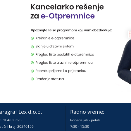
aragraf Lex d.o.o.
Radno vreme:
B: 104830593
Ponedeljak - petak
tični broj: 20240156
7:30 - 15:30