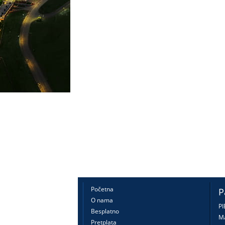
Početna
P
O nama
PI
Besplatno
Ma
Pretplata