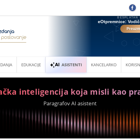
ZDANJA
EDUKACIJE
ASISTENTI
KANCELARKO
KORISN
ačka inteligencija koja misli kao pr
Paragrafov AI asistent