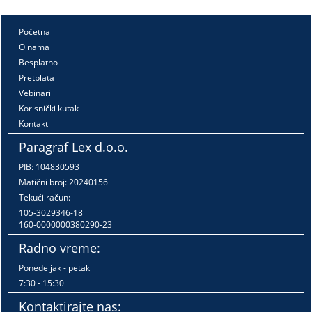
Početna
O nama
Besplatno
Pretplata
Vebinari
Korisnički kutak
Kontakt
Paragraf Lex d.o.o.
PIB: 104830593
Matični broj: 20240156
Tekući račun:
105-3029346-18
160-0000000380290-23
Radno vreme:
Ponedeljak - petak
7:30 - 15:30
Kontaktirajte nas: