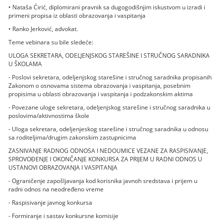
• Nataša Ćirić, diplomirani pravnik sa dugogodišnjim iskustvom u izradi i
primeni propisa iz oblasti obrazovanja i vaspitanja
• Ranko Jerković, advokat.
Teme vebinara su bile sledeće:
ULOGA SEKRETARA, ODELJENJSKOG STAREŠINE I STRUČNOG SARADNIKA
U ŠKOLAMA
- Poslovi sekretara, odeljenjskog starešine i stručnog saradnika propisanih
Zakonom o osnovama sistema obrazovanja i vaspitanja, posebnim
propisima u oblasti obrazovanja i vaspitanja i podzakonskim aktima
- Povezane uloge sekretara, odeljenjskog starešine i stručnog saradnika u
poslovima/aktivnostima škole
- Uloga sekretara, odeljenjeskog starešine i stručnog saradnika u odnosu
sa roditeljima/drugim zakonskim zastupnicima
ZASNIVANJE RADNOG ODNOSA I NEDOUMICE VEZANE ZA RASPISIVANJE,
SPROVOĐENJE I OKONČANJE KONKURSA ZA PRIJEM U RADNI ODNOS U
USTANOVI OBRAZOVANJA I VASPITANJA
- Ograničenje zapošljavanja kod korisnika javnoh sredstava i prijem u
radni odnos na neodređeno vreme
- Raspisivanje javnog konkursa
- Formiranje i sastav konkursne komisije