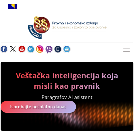
Veštačka inteligencija koja
misli kao pravnik
Paragrafov AI asistent
Isprobajte besplatno danas