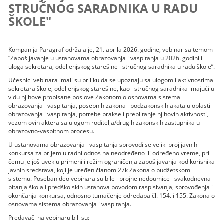
STRUČNOG SARADNIKA U RADU
ŠKOLE"
Kompanija Paragraf održala je, 21. aprila 2026. godine, vebinar sa temom
“Zapošljavanje u ustanovama obrazovanja i vaspitanja u 2026. godini i
uloga sekretara, odeljenjskog starešine i stručnog saradnika u radu škole”.
Učesnici vebinara imali su priliku da se upoznaju sa ulogom i aktivnostima
sekretara škole, odeljenjskog starešine, kao i stručnog saradnika imajući u
vidu njihove propisane poslove Zakonom o osnovama sistema
obrazovanja i vaspitanja, posebnih zakona i podzakonskih akata u oblasti
obrazovanja i vaspitanja, potrebe prakse i preplitanje njihovih aktivnosti,
vezom ovih aktera sa ulogom roditelja/drugih zakonskih zastupnika u
obrazovno-vaspitnom procesu.
U ustanovama obrazovanja i vaspitanja sprovodi se veliki broj javnih
konkursa za prijem u radni odnos na neodređeno ili određeno vreme, pri
čemu je još uvek u primeni i režim ograničenja zapošljavanja kod korisnika
javnih sredstava, koji je uređen članom 27k Zakona o budžetskom
sistemu. Poseban deo vebinara su bile i brojne nedoumice i svakodnevna
pitanja škola i predškolskih ustanova povodom raspisivanja, sprovođenja i
okončanja konkursa, odnosno tumačenje odredaba čl. 154. i 155. Zakona o
osnovama sistema obrazovanja i vaspitanja.
Predavači na vebinaru bili su: