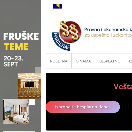
POČETNA
O NAMA
BESPLATNO
I
Vešt
Isprobajte besplatno danas