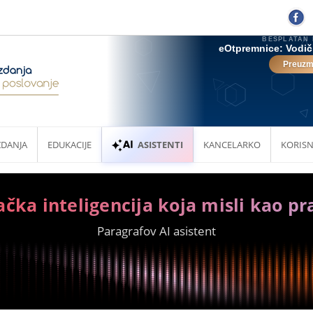
ZDANJA
EDUKACIJE
ASISTENTI
KANCELARKO
KORISN
ačka inteligencija koja misli kao pr
Paragrafov AI asistent