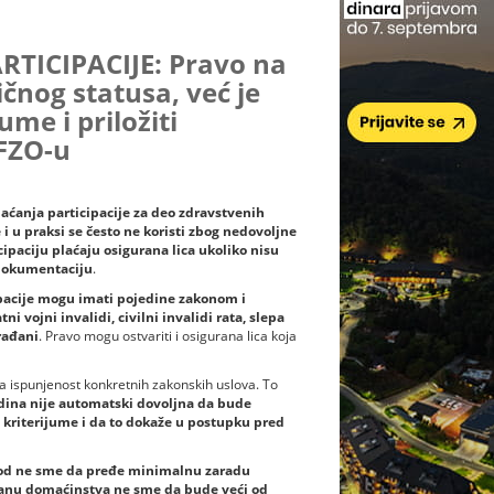
TICIPACIJE: Pravo na
čnog statusa, već je
ume i priložiti
FZO-u
laćanja participacije za deo zdravstvenih
 i u praksi se često ne koristi zbog nedovoljne
cipaciju plaćaju osigurana lica ukoliko nisu
 dokumentaciju
.
pacije mogu imati pojedine zakonom i
vojni invalidi, civilni invalidi rata, slepa
građani
. Pravo mogu ostvariti i osigurana lica koja
a ispunjenost konkretnih zakonskih uslova. To
godina nije automatski dovoljna da bude
 kriterijume i da to dokaže u postupku pred
hod ne sme da pređe minimalnu zaradu
 članu domaćinstva ne sme da bude veći od