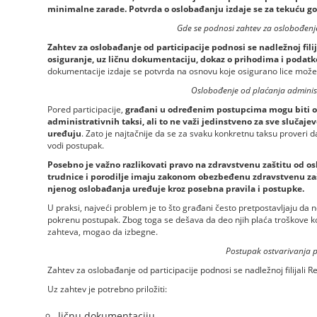
minimalne zarade. Potvrda o oslobađanju izdaje se za tekuću go
Gde se podnosi zahtev za oslobođenje
Zahtev za oslobađanje od participacije podnosi se nadležnoj fil
osiguranje, uz ličnu dokumentaciju, dokaz o prihodima i podat
dokumentacije izdaje se potvrda na osnovu koje osigurano lice može 
Oslobođenje od plaćanja administ
Pored participacije,
građani u određenim postupcima mogu biti os
administrativnih taksi, ali to ne važi jedinstveno za sve slučajev
uređuju
. Zato je najtačnije da se za svaku konkretnu taksu proveri d
vodi postupak.
Posebno je važno razlikovati pravo na zdravstvenu zaštitu od os
trudnice i porodilje imaju zakonom obezbeđenu zdravstvenu zaštit
njenog oslobađanja uređuje kroz posebna pravila i postupke.
U praksi, najveći problem je to što građani često pretpostavljaju da 
pokrenu postupak. Zbog toga se dešava da deo njih plaća troškove k
zahteva, mogao da izbegne.
Postupak ostvarivanja 
Zahtev za oslobađanje od participacije podnosi se nadležnoj filijali 
Uz zahtev je potrebno priložiti:
ličnu dokumentaciju