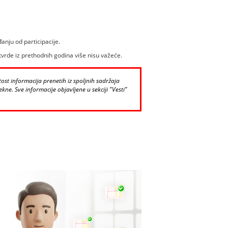
anju od participacije.
vrde iz prethodnih godina više nisu važeće.
st informacija prenetih iz spoljnih sadržaja
kne. Sve informacije objavljene u sekciji "Vesti"