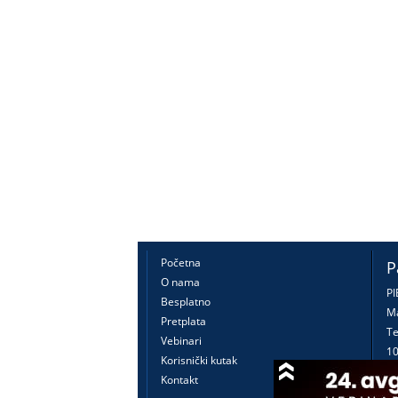
Početna
P
O nama
PI
Besplatno
Ma
Pretplata
Te
Vebinari
10
Korisnički kutak
16
Kontakt