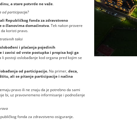
dinu, a stare potvrde ne važe
.
 od participacije?
ijali Republičkog fonda za zdravstveno
ke o članovima domaćinstva
. Tek nakon provere
da koristi pravo.
rativnih taksi
lobođeni i plaćanja pojedinih
e i zavisi od vrste postupka i propisa koji ga
a li postoji oslobađanje kod organa pred kojim se
lobađanja od participacije.
Na primer,
deca,
u, ali se pitanje participacije i načina
nemaju pravo ili ne znaju da je potrebno da sami
oje bi, uz pravovremeno informisanje i podnošenje
prava
Republičkog fonda za zdravstveno osiguranje.