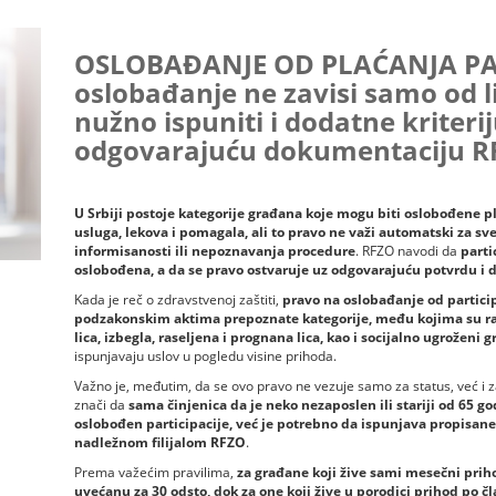
OSLOBAĐANJE OD PLAĆANJA PAR
oslobađanje ne zavisi samo od li
nužno ispuniti i dodatne kriterij
odgovarajuću dokumentaciju R
U Srbiji postoje kategorije građana koje mogu biti oslobođene p
usluga, lekova i pomagala, ali to pravo ne važi automatski za sve
informisanosti ili nepoznavanja procedure
. RFZO navodi da
parti
oslobođena, a da se pravo ostvaruje uz odgovarajuću potvrdu i
Kada je reč o zdravstvenoj zaštiti,
pravo na oslobađanje od partici
podzakonskim aktima prepoznate kategorije, među kojima su ratni 
lica, izbegla, raseljena i prognana lica, kao i socijalno ugroženi 
ispunjavaju uslov u pogledu visine prihoda.
Važno je, međutim, da se ovo pravo ne vezuje samo za status, već i z
znači da
sama činjenica da je neko nezaposlen ili stariji od 65 
oslobođen participacije, već je potrebno da ispunjava propisane
nadležnom filijalom RFZO
.
Prema važećim pravilima,
za građane koji žive sami mesečni pri
uvećanu za 30 odsto, dok za one koji žive u porodici prihod po