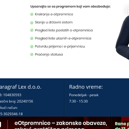
aragraf Lex d.o.o.
Radno vreme:
B: 104830593
Ponedeljak - petak
tični broj: 20240156
7:30 - 15:30
kući račun:
5-3029346-18
0-0000000380290-23