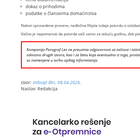
dokaz o prihodima
podatke o članovima domaćinstva
Nakon sprovedene provere, nadležna filijala izdaje potvrdu o oslobađ
Važno je napomenuti da potvrda važi samo za tekuću godinu, dok pot
Kompanija Paragraf Lex ne preuzima odgovornost za tačnost i istinito
odnosno drugih izvora, kao i za štetu koja eventualno iz toga, proiste
su namenjene u svrhu opšteg informisanja.
Izvor:
Vebsajt Blic, 08.04.2026.
Naslov: Redakcija