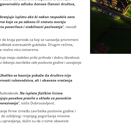
govornošću odluku donose članovi društva,
branjuje isplatu ako bi nakon raspodele neto
ve koje se po zakonu ili statutu moraju
etu poverilaca i stabilnosti poslovanja
”,
navodi
 do kraja perioda za koji se sastavlja privremeni
 i odbitak eventualnih gubitaka. Drugim rečima,
a realno nisu ostvarena.
e imaju stabilan priliv prihoda i dobru likvidnost.
ez čekanja završetka cele poslovne godine i usvajanja
Ukoliko se kasnije pokaže da društvo nije
ornosti rukovodstva, ali i obaveze vraćanja
đudividende.
Na isplate fizičkim licima
njuju posebna pravila u skladu sa poreskim
porezivanja
”
, ističe Dobrosavljević.
stanje firme između završetka poslovne godine i
 do ozbiljnog i trajnijeg pogoršanja imovine
 upravljanja, dužni su da o tome obaveste