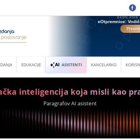
ZDANJA
EDUKACIJE
ASISTENTI
KANCELARKO
KORISN
ačka inteligencija koja misli kao pr
Paragrafov AI asistent