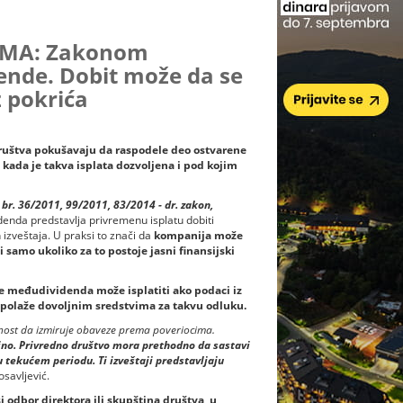
IMA: Zakonom
nde. Dobit može da se
z pokrića
društva pokušavaju da raspodele deo ostvarene
 kada je takva isplata dozvoljena i pod kojim
 br. 36/2011, 99/2011, 83/2014 - dr. zakon,
denda predstavlja privremenu isplatu dobiti
 izveštaja. U praksi to znači da
kompanija može
 samo ukoliko za to postoje jasni finansijski
e međudividenda može isplatiti ako podaci iz
aspolaže dovoljnim sredstvima za takvu odluku.
sobnost da izmiruje obaveze prema poveriocima.
jno. Privredno društvo mora prethodno da sastavi
u tekućem periodu. Ti izveštaji predstavljaju
savljević.
i odbor direktora ili skupština društva, u