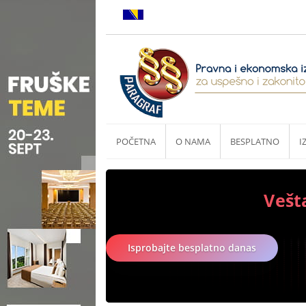
POČETNA
O NAMA
BESPLATNO
I
Vešt
Isprobajte besplatno danas