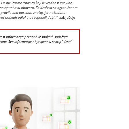
i iz nje izuzme iznos za koji je vrednost imovine
ne ispuni ovu obavezu. Za društva sa ograničenom
 pravilo ima poseban značaj, jer naknadno
eć donetih odluka o raspodeli dobiti”
, zaključuje
st informacija prenetih iz spoljnih sadržaja
kne. Sve informacije objavljene u sekciji "Vesti"