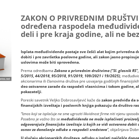
ZAKON O PRIVREDNIM DRUŠTV
određena raspodela međudivide
deli i pre kraja godine, ali ne be
Isplata međudividende postaje sve češći alat kojim privredna 
dobiti i pre završetka poslovne godine, ali zakon jasno propisuje
uslovima može biti sprovedena.
Prema odredbama
Zakona o privrednim društvima ("Sl. glasnik RS",
5/2015, 44/2018, 95/2018, 91/2019, 109/2021 i 19/2025)
, međudivi
akcionarima ili članovima društva pre usvajanja godišnjih finansijskih
deo ostvarene zarade da raspodeli vlasnicima i tokom godine, ali
pokazatelji
.
Poreski savetnik Veljko Dobrosavljević kaže da
zakon predviđa da s
finansijskih izveštaja i poslovnih knjiga pokazuju da društvo r
“Iznos koji se isplaćuje ne sme ugroziti likvidnost firme niti njenu spo
Posebno je važno što se
međudividenda ne može isplaćivati proizvol
odgovarajuće finansijske izveštaje iz kojih se vidi ostvarena dobit 
osnov za donošenje odluke o raspodeli sredstava
”
, objašnjava Dobro
U slučaju akcionarskih društava, odluku o isplati najčešće donos