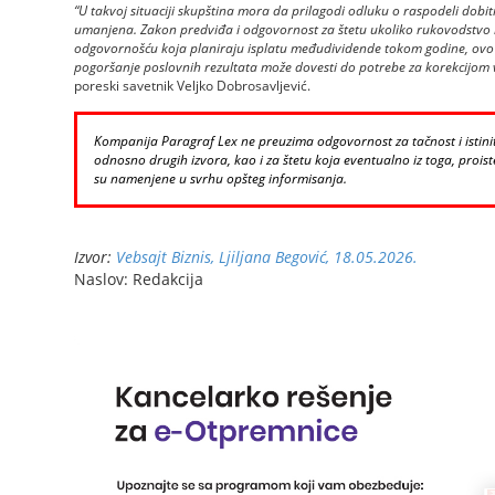
“U takvoj situaciji skupština mora da prilagodi odluku o raspodeli dobiti 
umanjena. Zakon predviđa i odgovornost za štetu ukoliko rukovodstvo 
odgovornošću koja planiraju isplatu međudividende tokom godine, ovo
pogoršanje poslovnih rezultata može dovesti do potrebe za korekcijom v
poreski savetnik Veljko Dobrosavljević.
Kompanija Paragraf Lex ne preuzima odgovornost za tačnost i istinito
odnosno drugih izvora, kao i za štetu koja eventualno iz toga, proiste
su namenjene u svrhu opšteg informisanja.
Izvor:
Vebsajt Biznis, Ljiljana Begović, 18.05.2026.
Naslov: Redakcija