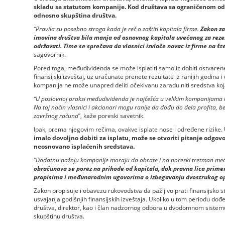
skladu sa statutom kompanije. Kod društava sa ograničenom od
odnosno skupština društva.
“Pravila su posebno stroga kada je reč o zaštiti kapitala firme.
Zakon za
imovina društva bila manja od osnovnog kapitala uvećanog za rezer
održavati. Time se sprečava da vlasnici izvlače novac iz firme na št
sagovornik.
Pored toga, međudividenda se može isplatiti samo iz dobiti ostvarene
finansijski izveštaj, uz uračunate prenete rezultate iz ranijih godina
kompanija ne može unapred deliti očekivanu zaradu niti sredstva koj
“U poslovnoj praksi međudividenda je najčešća u velikim kompanijama koj
Na taj način vlasnici i akcionari mogu ranije da dođu do dela profita, b
završnog računa
”, kaže poreski savetnik.
Ipak, prema njegovim rečima, ovakve isplate nose i određene rizike.
imalo dovoljno dobiti za isplatu, može se otvoriti pitanje odgov
neosnovano isplaćenih sredstava.
“Dodatnu pažnju kompanije moraju da obrate i na poreski tretman me
obračunava se porez na prihode od kapitala, dok pravna lica prime
propisima i međunarodnim ugovorima o izbegavanju dvostrukog o
Zakon propisuje i obavezu rukovodstva da pažljivo prati finansijsko 
usvajanja godišnjih finansijskih izveštaja. Ukoliko u tom periodu dođe
društva, direktor, kao i član nadzornog odbora u dvodomnom sistemu
skupštinu društva.