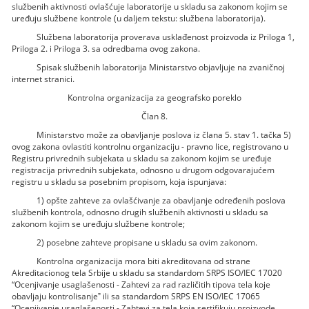
službenih aktivnosti ovlašćuje laboratorije u skladu sa zakonom kojim se
uređuju službene kontrole (u daljem tekstu: službena laboratorija).
Službena laboratorija proverava usklađenost proizvoda iz Priloga 1,
Priloga 2. i Priloga 3. sa odredbama ovog zakona.
Spisak službenih laboratorija Ministarstvo objavljuje na zvaničnoj
internet stranici.
Kontrolna organizacija za geografsko poreklo
Član 8.
Ministarstvo može za obavljanje poslova iz člana 5. stav 1. tačka 5)
ovog zakona ovlastiti kontrolnu organizaciju - pravno lice, registrovano u
Registru privrednih subjekata u skladu sa zakonom kojim se uređuje
registracija privrednih subjekata, odnosno u drugom odgovarajućem
registru u skladu sa posebnim propisom, koja ispunjava:
1) opšte zahteve za ovlašćivanje za obavljanje određenih poslova
službenih kontrola, odnosno drugih službenih aktivnosti u skladu sa
zakonom kojim se uređuju službene kontrole;
2) posebne zahteve propisane u skladu sa ovim zakonom.
Kontrolna organizacija mora biti akreditovana od strane
Akreditacionog tela Srbije u skladu sa standardom SRPS ISO/IEC 17020
“Ocenjivanje usaglašenosti - Zahtevi za rad različitih tipova tela koje
obavljaju kontrolisanjeˮ ili sa standardom SRPS EN ISO/IEC 17065
“Ocenjivanje usaglašenosti - Zahtevi za tela koja sertifikuju proizvode,