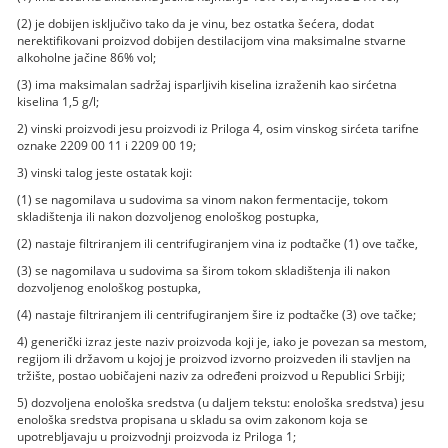
(2) je dobijen isključivo tako da je vinu, bez ostatka šećera, dodat
nerektifikovani proizvod dobijen destilacijom vina maksimalne stvarne
alkoholne jačine 86% vol;
(3) ima maksimalan sadržaj isparljivih kiselina izraženih kao sirćetna
kiselina 1,5 g/l;
2) vinski proizvodi jesu proizvodi iz Priloga 4, osim vinskog sirćeta tarifne
oznake 2209 00 11 i 2209 00 19;
3) vinski talog jeste ostatak koji:
(1) se nagomilava u sudovima sa vinom nakon fermentacije, tokom
skladištenja ili nakon dozvoljenog enološkog postupka,
(2) nastaje filtriranjem ili centrifugiranjem vina iz podtačke (1) ove tačke,
(3) se nagomilava u sudovima sa širom tokom skladištenja ili nakon
dozvoljenog enološkog postupka,
(4) nastaje filtriranjem ili centrifugiranjem šire iz podtačke (3) ove tačke;
4) generički izraz jeste naziv proizvoda koji je, iako je povezan sa mestom,
regijom ili državom u kojoj je proizvod izvorno proizveden ili stavljen na
tržište, postao uobičajeni naziv za određeni proizvod u Republici Srbiji;
5) dozvoljena enološka sredstva (u daljem tekstu: enološka sredstva) jesu
enološka sredstva propisana u skladu sa ovim zakonom koja se
upotrebljavaju u proizvodnji proizvoda iz Priloga 1;