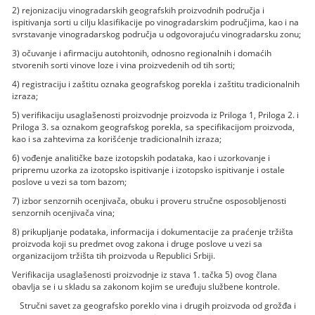
2) rejonizaciju vinogradarskih geografskih proizvodnih područja i
ispitivanja sorti u cilju klasifikacije po vinogradarskim područjima, kao i na
svrstavanje vinogradarskog područja u odgovorajuću vinogradarsku zonu;
3) očuvanje i afirmaciju autohtonih, odnosno regionalnih i domaćih
stvorenih sorti vinove loze i vina proizvedenih od tih sorti;
4) registraciju i zaštitu oznaka geografskog porekla i zaštitu tradicionalnih
izraza;
5) verifikaciju usaglašenosti proizvodnje proizvoda iz Priloga 1, Priloga 2. i
Priloga 3. sa oznakom geografskog porekla, sa specifikacijom proizvoda,
kao i sa zahtevima za korišćenje tradicionalnih izraza;
6) vođenje analitičke baze izotopskih podataka, kao i uzorkovanje i
pripremu uzorka za izotopsko ispitivanje i izotopsko ispitivanje i ostale
poslove u vezi sa tom bazom;
7) izbor senzornih ocenjivača, obuku i proveru stručne osposobljenosti
senzornih ocenjivača vina;
8) prikupljanje podataka, informacija i dokumentacije za praćenje tržišta
proizvoda koji su predmet ovog zakona i druge poslove u vezi sa
organizacijom tržišta tih proizvoda u Republici Srbiji.
Verifikacija usaglašenosti proizvodnje iz stava 1. tačka 5) ovog člana
obavlja se i u skladu sa zakonom kojim se uređuju službene kontrole.
Stručni savet za geografsko poreklo vina i drugih proizvoda od grožđa i