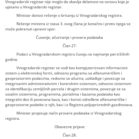
Vinogradarski registar nije moglo da obavlja delatnost na osnovu koje je
upisano u Vinogradarski registar.
Ministar donosi rešenje o brisanju iz Vinogradarskog registra.
Rešenje ministra iz stava 3. ovog člana je konačno i protiv njega se
može pokrenuti upravni spor.
Čuvanje, ažuriranje i provera podataka
Član 27.
Podaci u Vinogradarskom registru čuvaju se najmanje pet tržišnih
godina.
Vinogradarski registar se vodi kao kompjuterizovan informacioni
sistem u elektronskoj formi, odnosno programu sa alfanumeričkim i
geoprostornim podacima, redovno se ažurira, usklađuje i povezuje sa
integrisanim administrativnim i kontrolnim sistemom, odnosno sistemom
za identifikaciju zemljišnih parcela i drugim sistemima, povezuje se sa
ostalim sistemima, programima, portalima i bazama podataka kao
integralni deo ili povezana baza, kao i koristi određene alfanumeričke i
geoprostorne podatke iz njih, kao i iz Registra poljoprivrednih gazdinstava.
Ministar propisuje način provere podataka iz Vinogradarskog
registra.
Obavezne prijave
Član 28.