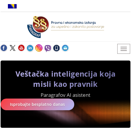
Veštačka inteligencija koja
misli kao pravnik
Paragrafov AI asistent
Isprobajte besplatno danas