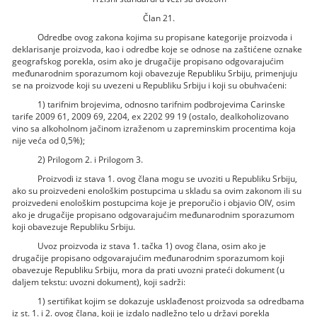
Član 21.
Odredbe ovog zakona kojima su propisane kategorije proizvoda i
deklarisanje proizvoda, kao i odredbe koje se odnose na zaštićene oznake
geografskog porekla, osim ako je drugačije propisano odgovarajućim
međunarodnim sporazumom koji obavezuje Republiku Srbiju, primenjuju
se na proizvode koji su uvezeni u Republiku Srbiju i koji su obuhvaćeni:
1) tarifnim brojevima, odnosno tarifnim podbrojevima Carinske
tarife 2009 61, 2009 69, 2204, ex 2202 99 19 (ostalo, dealkoholizovano
vino sa alkoholnom jačinom izraženom u zapreminskim procentima koja
nije veća od 0,5%);
2) Prilogom 2. i Prilogom 3.
Proizvodi iz stava 1. ovog člana mogu se uvoziti u Republiku Srbiju,
ako su proizvedeni enološkim postupcima u skladu sa ovim zakonom ili su
proizvedeni enološkim postupcima koje je preporučio i objavio OIV, osim
ako je drugačije propisano odgovarajućim međunarodnim sporazumom
koji obavezuje Republiku Srbiju.
Uvoz proizvoda iz stava 1. tačka 1) ovog člana, osim ako je
drugačije propisano odgovarajućim međunarodnim sporazumom koji
obavezuje Republiku Srbiju, mora da prati uvozni prateći dokument (u
daljem tekstu: uvozni dokument), koji sadrži:
1) sertifikat kojim se dokazuje usklađenost proizvoda sa odredbama
iz st. 1. i 2. ovog člana, koji je izdalo nadležno telo u državi porekla