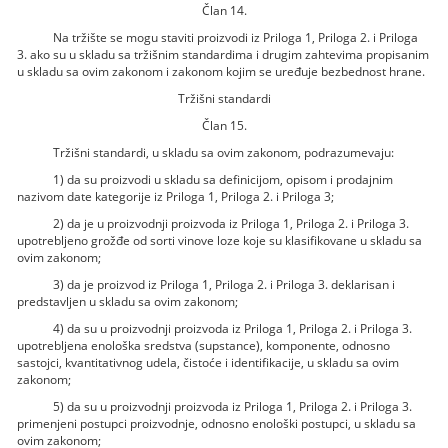
Član 14.
Na tržište se mogu staviti proizvodi iz Priloga 1, Priloga 2. i Priloga
3. ako su u skladu sa tržišnim standardima i drugim zahtevima propisanim
u skladu sa ovim zakonom i zakonom kojim se uređuje bezbednost hrane.
Tržišni standardi
Član 15.
Tržišni standardi, u skladu sa ovim zakonom, podrazumevaju:
1) da su proizvodi u skladu sa definicijom, opisom i prodajnim
nazivom date kategorije iz Priloga 1, Priloga 2. i Priloga 3;
2) da je u proizvodnji proizvoda iz Priloga 1, Priloga 2. i Priloga 3.
upotrebljeno grožđe od sorti vinove loze koje su klasifikovane u skladu sa
ovim zakonom;
3) da je proizvod iz Priloga 1, Priloga 2. i Priloga 3. deklarisan i
predstavljen u skladu sa ovim zakonom;
4) da su u proizvodnji proizvoda iz Priloga 1, Priloga 2. i Priloga 3.
upotrebljena enološka sredstva (supstance), komponente, odnosno
sastojci, kvantitativnog udela, čistoće i identifikacije, u skladu sa ovim
zakonom;
5) da su u proizvodnji proizvoda iz Priloga 1, Priloga 2. i Priloga 3.
primenjeni postupci proizvodnje, odnosno enološki postupci, u skladu sa
ovim zakonom;