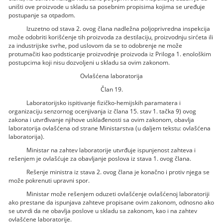
uništi ove proizvode u skladu sa posebnim propisima kojima se uređuje
postupanje sa otpadom.
Izuzetno od stava 2. ovog člana nadležna poljoprivredna inspekcija
može odobriti korišćenje tih proizvoda za destilaciju, proizvodnju sirćeta ili
za industrijske svrhe, pod uslovom da se to odobrenje ne može
protumačiti kao podsticanje proizvodnje proizvoda iz Priloga 1. enološkim
postupcima koji nisu dozvoljeni u skladu sa ovim zakonom.
Ovlašćena laboratorija
Član 19.
Laboratorijsko ispitivanje fizičko-hemijskih paramatera i
organizaciju senzornog ocenjivanja iz člana 15. stav 1. tačka 9) ovog
zakona i utvrđivanje njihove usklađenosti sa ovim zakonom, obavlja
laboratorija ovlašćena od strane Ministarstva (u daljem tekstu: ovlašćena
laboratorija).
Ministar na zahtev laboratorije utvrđuje ispunjenost zahteva i
rešenjem je ovlašćuje za obavljanje poslova iz stava 1. ovog člana.
Rešenje ministra iz stava 2. ovog člana je konačno i protiv njega se
može pokrenuti upravni spor.
Ministar može rešenjem oduzeti ovlašćenje ovlašćenoj laboratoriji
ako prestane da ispunjava zahteve propisane ovim zakonom, odnosno ako
se utvrdi da ne obavlja poslove u skladu sa zakonom, kao i na zahtev
ovlašćene laboratorije.