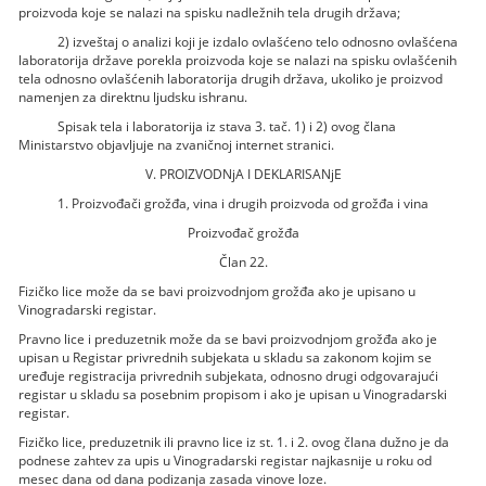
proizvoda koje se nalazi na spisku nadležnih tela drugih država;
2) izveštaj o analizi koji je izdalo ovlašćeno telo odnosno ovlašćena
laboratorija države porekla proizvoda koje se nalazi na spisku ovlašćenih
tela odnosno ovlašćenih laboratorija drugih država, ukoliko je proizvod
namenjen za direktnu ljudsku ishranu.
Spisak tela i laboratorija iz stava 3. tač. 1) i 2) ovog člana
Ministarstvo objavljuje na zvaničnoj internet stranici.
V. PROIZVODNjA I DEKLARISANjE
1. Proizvođači grožđa, vina i drugih proizvoda od grožđa i vina
Proizvođač grožđa
Član 22.
Fizičko lice može da se bavi proizvodnjom grožđa ako je upisano u
Vinogradarski registar.
Pravno lice i preduzetnik može da se bavi proizvodnjom grožđa ako je
upisan u Registar privrednih subjekata u skladu sa zakonom kojim se
uređuje registracija privrednih subjekata, odnosno drugi odgovarajući
registar u skladu sa posebnim propisom i ako je upisan u Vinogradarski
registar.
Fizičko lice, preduzetnik ili pravno lice iz st. 1. i 2. ovog člana dužno je da
podnese zahtev za upis u Vinogradarski registar najkasnije u roku od
mesec dana od dana podizanja zasada vinove loze.