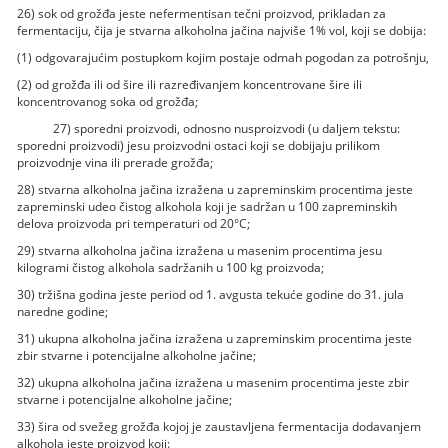
26) sok od grožđa jeste nefermentisan tečni proizvod, prikladan za
fermentaciju, čija je stvarna alkoholna jačina najviše 1% vol, koji se dobija:
(1) odgovarajućim postupkom kojim postaje odmah pogodan za potrošnju,
(2) od grožđa ili od šire ili razređivanjem koncentrovane šire ili
koncentrovanog soka od grožđa;
27) sporedni proizvodi, odnosno nusproizvodi (u daljem tekstu:
sporedni proizvodi) jesu proizvodni ostaci koji se dobijaju prilikom
proizvodnje vina ili prerade grožđa;
28) stvarna alkoholna jačina izražena u zapreminskim procentima jeste
zapreminski udeo čistog alkohola koji je sadržan u 100 zapreminskih
delova proizvoda pri temperaturi od 20°C;
29) stvarna alkoholna jačina izražena u masenim procentima jesu
kilogrami čistog alkohola sadržanih u 100 kg proizvoda;
30) tržišna godina jeste period od 1. avgusta tekuće godine do 31. jula
naredne godine;
31) ukupna alkoholna jačina izražena u zapreminskim procentima jeste
zbir stvarne i potencijalne alkoholne jačine;
32) ukupna alkoholna jačina izražena u masenim procentima jeste zbir
stvarne i potencijalne alkoholne jačine;
33) šira od svežeg grožđa kojoj je zaustavljena fermentacija dodavanjem
alkohola jeste proizvod koji: