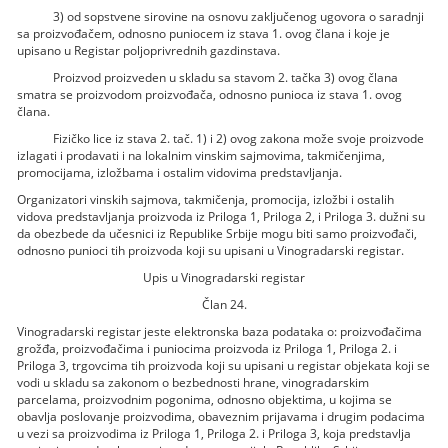
3) od sopstvene sirovine na osnovu zaključenog ugovora o saradnji
sa proizvođačem, odnosno puniocem iz stava 1. ovog člana i koje je
upisano u Registar poljoprivrednih gazdinstava.
Proizvod proizveden u skladu sa stavom 2. tačka 3) ovog člana
smatra se proizvodom proizvođača, odnosno punioca iz stava 1. ovog
člana.
Fizičko lice iz stava 2. tač. 1) i 2) ovog zakona može svoje proizvode
izlagati i prodavati i na lokalnim vinskim sajmovima, takmičenjima,
promocijama, izložbama i ostalim vidovima predstavljanja.
Organizatori vinskih sajmova, takmičenja, promocija, izložbi i ostalih
vidova predstavljanja proizvoda iz Priloga 1, Priloga 2, i Priloga 3. dužni su
da obezbede da učesnici iz Republike Srbije mogu biti samo proizvođači,
odnosno punioci tih proizvoda koji su upisani u Vinogradarski registar.
Upis u Vinogradarski registar
Član 24.
Vinogradarski registar jeste elektronska baza podataka o: proizvođačima
grožđa, proizvođačima i puniocima proizvoda iz Priloga 1, Priloga 2. i
Priloga 3, trgovcima tih proizvoda koji su upisani u registar objekata koji se
vodi u skladu sa zakonom o bezbednosti hrane, vinogradarskim
parcelama, proizvodnim pogonima, odnosno objektima, u kojima se
obavlja poslovanje proizvodima, obaveznim prijavama i drugim podacima
u vezi sa proizvodima iz Priloga 1, Priloga 2. i Priloga 3, koja predstavlja