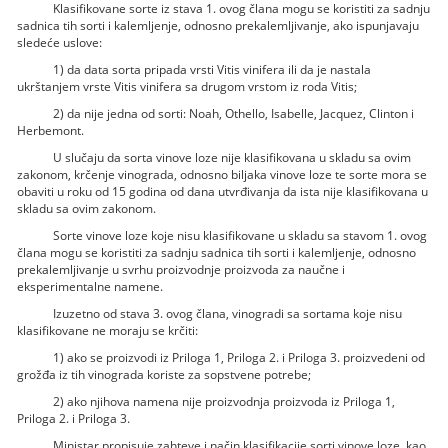
Klasifikovane sorte iz stava 1. ovog člana mogu se koristiti za sadnju
sadnica tih sorti i kalemljenje, odnosno prekalemljivanje, ako ispunjavaju
sledeće uslove:
1) da data sorta pripada vrsti Vitis vinifera ili da je nastala
ukrštanjem vrste Vitis vinifera sa drugom vrstom iz roda Vitis;
2) da nije jedna od sorti: Noah, Othello, Isabelle, Jacquez, Clinton i
Herbemont.
U slučaju da sorta vinove loze nije klasifikovana u skladu sa ovim
zakonom, krčenje vinograda, odnosno biljaka vinove loze te sorte mora se
obaviti u roku od 15 godina od dana utvrđivanja da ista nije klasifikovana u
skladu sa ovim zakonom.
Sorte vinove loze koje nisu klasifikovane u skladu sa stavom 1. ovog
člana mogu se koristiti za sadnju sadnica tih sorti i kalemljenje, odnosno
prekalemljivanje u svrhu proizvodnje proizvoda za naučne i
eksperimentalne namene.
Izuzetno od stava 3. ovog člana, vinogradi sa sortama koje nisu
klasifikovane ne moraju se krčiti:
1) ako se proizvodi iz Priloga 1, Priloga 2. i Priloga 3. proizvedeni od
grožđa iz tih vinograda koriste za sopstvene potrebe;
2) ako njihova namena nije proizvodnja proizvoda iz Priloga 1,
Priloga 2. i Priloga 3.
Ministar propisuje zahteve i način klasifikacije sorti vinove loze, kao