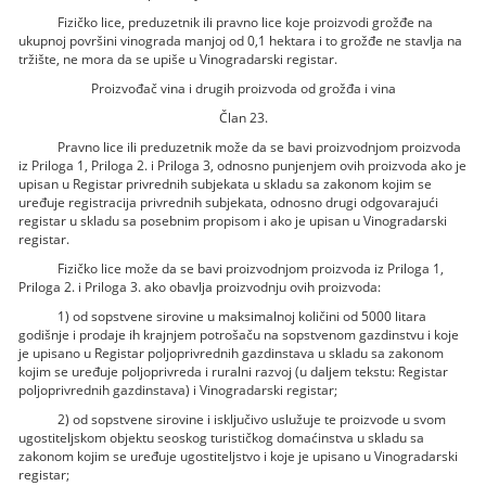
Fizičko lice, preduzetnik ili pravno lice koje proizvodi grožđe na
ukupnoj površini vinograda manjoj od 0,1 hektara i to grožđe ne stavlja na
tržište, ne mora da se upiše u Vinogradarski registar.
Proizvođač vina i drugih proizvoda od grožđa i vina
Član 23.
Pravno lice ili preduzetnik može da se bavi proizvodnjom proizvoda
iz Priloga 1, Priloga 2. i Priloga 3, odnosno punjenjem ovih proizvoda ako je
upisan u Registar privrednih subjekata u skladu sa zakonom kojim se
uređuje registracija privrednih subjekata, odnosno drugi odgovarajući
registar u skladu sa posebnim propisom i ako je upisan u Vinogradarski
registar.
Fizičko lice može da se bavi proizvodnjom proizvoda iz Priloga 1,
Priloga 2. i Priloga 3. ako obavlja proizvodnju ovih proizvoda:
1) od sopstvene sirovine u maksimalnoj količini od 5000 litara
godišnje i prodaje ih krajnjem potrošaču na sopstvenom gazdinstvu i koje
je upisano u Registar poljoprivrednih gazdinstava u skladu sa zakonom
kojim se uređuje poljoprivreda i ruralni razvoj (u daljem tekstu: Registar
poljoprivrednih gazdinstava) i Vinogradarski registar;
2) od sopstvene sirovine i isključivo uslužuje te proizvode u svom
ugostiteljskom objektu seoskog turističkog domaćinstva u skladu sa
zakonom kojim se uređuje ugostiteljstvo i koje je upisano u Vinogradarski
registar;