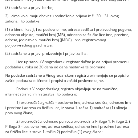
(3) sadržane u prijavi berbe;
2) licima koja imaju obavezu podnošenja prijava iz čl. 30. i 31. ovog
zakona, i to podatke:
(1) o identifikaciji, i to: poslovno ime, adresa sedišta i proizvodnog pogona,
odnosno objekta, matični broj (MB), odnosno za fizičko lice ime, prezime,
adresa, jedinstveni matični broj (JMBG) i broj registrovanog
poljoprivrednog gazdinstva,
(2) sadržane u prijavi proizvodnje i prijavi zaliha.
Lice upisano u Vinogradarski registar dužno je da prijavi promenu
podataka u roku od 30 dana od dana nastanka te promene.
Na podatke sadržane u Vinogradarskom registru primenjuju se propisi o
zaštiti podataka o ličnosti i propisi o zaštiti poslovne tajne.
Podaci iz Vinogradarskog registra objavljuju se na zvaničnoj
internet stranici ministarstva i to podaci o:
1) proizvođaču grožđa - poslovno ime, adresa sedišta, odnosno ime
i prezime i adresa za fizičko lice, iz stava 1. tačka 1) podtačka (1) alineja
prva ovog člana;
2) proizvođaču, odnosno puniocu proizvoda iz Priloga 1, Priloga 2. i
Priloga 3 - poslovno ime, adresa sedišta, odnosno ime i prezime i adresa
za fizičko lice iz stava 1. tačka 2) podtačka (1) ovog člana;