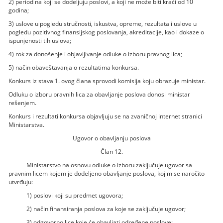
2) period na koji se dodeljuju poslovi, a koji ne može biti kraći od 10
godina;
3) uslove u pogledu stručnosti, iskustva, opreme, rezultata i uslove u
pogledu pozitivnog finansijskog poslovanja, akreditacije, kao i dokaze o
ispunjenosti tih uslova;
4) rok za donošenje i objavljivanje odluke o izboru pravnog lica;
5) način obaveštavanja o rezultatima konkursa.
Konkurs iz stava 1. ovog člana sprovodi komisija koju obrazuje ministar.
Odluku o izboru pravnih lica za obavljanje poslova donosi ministar
rešenjem.
Konkurs i rezultati konkursa objavljuju se na zvaničnoj internet stranici
Ministarstva.
Ugovor o obavljanju poslova
Član 12.
Ministarstvo na osnovu odluke o izboru zaključuje ugovor sa
pravnim licem kojem je dodeljeno obavljanje poslova, kojim se naročito
utvrđuju:
1) poslovi koji su predmet ugovora;
2) način finansiranja poslova za koje se zaključuje ugovor;
3) odgovorno lice koje će obavljati određene poslove;