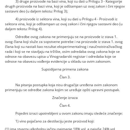
3) druge proizvode na bazi vina, koji su dati u Prilogu 3 - Kategorije
drugih proizvoda na bazi vina, koji je odštampan uz ovaj zakon i čini njegov
sastavni deo (u daljem tekstu: Prilog 3);
4) proizvode iz sektora vina, koji su dati u Prilogu 4 - Proizvodi iz
sektora vina, koji je odštampan uz ovaj zakon i čini njegov sastavni deo (u
daljem tekstu: Prilog 4).
Odredbe ovog zakona ne primenjuju se na proizvode iz stava 1.
ovog člana koji služe za sopstvene potrebe i na proizvode iz stava 1. ovog
člana koji su nastali kao rezultat eksperimentalnog i naučnoistraživačkog
rada i koji se ne stavljaju na tržište, osim odredaba ovog zakona koje se
odnose na obavezu upisa u Vinogradarski registar i odredaba koje se
odnose na obavezu vođenja evidencije u skladu sa ovim zakonom.
Supsidijarna primena zakona
Član 3.
Na pitanja postupka koja nisu drugačije uređena ovim zakonom
primenjuju se odredbe zakona kojim se uređuje opšti upravni postupak.
Značenje izraza
Član 4.
Pojedini izrazi upotrebljeni u ovom zakonu imaju sledeće značenje:
1) vino pojačano za destilaciju jeste proizvod koji:
(1) ima stvarnu alkoholnu jačinu najmanje 18% vol, a najviše 24% vol,