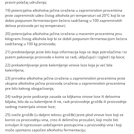
pravni polažaj udruženja;
19) potencijalna alkoholna jačina izražena u zapreminskim procentima
jeste zapreminski udeo čistog alkohola pri temperaturi od 20°C koji bi se
dobio potpunom fermentacijom šećera sadržanog u 100 zapreminskih
delova proizvoda pri toj temperaturi;
20) potencijalna alkoholna jačina izražena u masenim procentima jesu
kilogrami čistog alkohola koji bi se dobili potpunom fermentacijom šećera
sadržanog u 100 kg proizvoda;
21) predstavljanje jeste bilo koja informacija koja se daje potrošačima i to
putem pakovanja proizvoda o kome se radi, uključujući i izgled i tip boce;
22) prekalemljivanje jeste kalemljenje vinove loze koja je već bila
kalemljena;
23) prirodna alkoholna jačina izražena u zapreminskim procentima jeste
ukupna alkoholna jačina proizvoda izražena u zapreminskim procentima
pre bilo kakvog obogaćivanja;
24) sadnja jeste podizanje zasada sa biljkama vinove loze ili delovima
biljaka, bilo da su kalemljene ili ne, radi proizvodnje grožđa ili proizvodnje
sadnog materijala vinove loze;
25) sveže grožđe (u daljem tekstu: grožđe) jeste plod vinove loze koji se
koristi za proizvodnju vina, zreo ili delimično prosušen, koji može biti
izmuljan ili ispresovan uobičajenim postupcima u proizvodnji vina i koji
može spontano započeti alkoholnu fermentaciju;