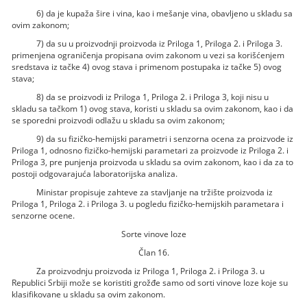
6) da je kupaža šire i vina, kao i mešanje vina, obavljeno u skladu sa
ovim zakonom;
7) da su u proizvodnji proizvoda iz Priloga 1, Priloga 2. i Priloga 3.
primenjena ograničenja propisana ovim zakonom u vezi sa korišćenjem
sredstava iz tačke 4) ovog stava i primenom postupaka iz tačke 5) ovog
stava;
8) da se proizvodi iz Priloga 1, Priloga 2. i Priloga 3, koji nisu u
skladu sa tačkom 1) ovog stava, koristi u skladu sa ovim zakonom, kao i da
se sporedni proizvodi odlažu u skladu sa ovim zakonom;
9) da su fizičko-hemijski parametri i senzorna ocena za proizvode iz
Priloga 1, odnosno fizičko-hemijski parametari za proizvode iz Priloga 2. i
Priloga 3, pre punjenja proizvoda u skladu sa ovim zakonom, kao i da za to
postoji odgovarajuća laboratorijska analiza.
Ministar propisuje zahteve za stavljanje na tržište proizvoda iz
Priloga 1, Priloga 2. i Priloga 3. u pogledu fizičko-hemijskih parametara i
senzorne ocene.
Sorte vinove loze
Član 16.
Za proizvodnju proizvoda iz Priloga 1, Priloga 2. i Priloga 3. u
Republici Srbiji može se koristiti grožđe samo od sorti vinove loze koje su
klasifikovane u skladu sa ovim zakonom.