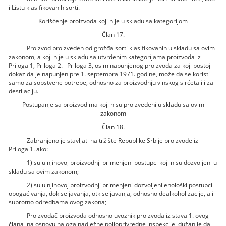
i Listu klasifikovanih sorti.
Korišćenje proizvoda koji nije u skladu sa kategorijom
Član 17.
Proizvod proizveden od grožđa sorti klasifikovanih u skladu sa ovim
zakonom, a koji nije u skladu sa utvrđenim kategorijama proizvoda iz
Priloga 1, Priloga 2. i Priloga 3, osim napunjenog proizvoda za koji postoji
dokaz da je napunjen pre 1. septembra 1971. godine, može da se koristi
samo za sopstvene potrebe, odnosno za proizvodnju vinskog sirćeta ili za
destilaciju.
Postupanje sa proizvodima koji nisu proizvedeni u skladu sa ovim
zakonom
Član 18.
Zabranjeno je stavljati na tržište Republike Srbije proizvode iz
Priloga 1. ako:
1) su u njihovoj proizvodnji primenjeni postupci koji nisu dozvoljeni u
skladu sa ovim zakonom;
2) su u njihovoj proizvodnji primenjeni dozvoljeni enološki postupci
obogaćivanja, dokiseljavanja, otkiseljavanja, odnosno dealkoholizacije, ali
suprotno odredbama ovog zakona;
Proizvođač proizvoda odnosno uvoznik proizvoda iz stava 1. ovog
člana, na osnovu naloga nadležne poljoprivredne inspekcije, dužan je da