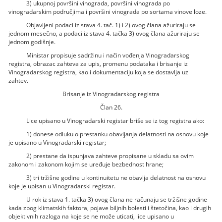
3) ukupnoj površini vinograda, površini vinograda po
vinogradarskim područjima i površini vinograda po sortama vinove loze.
Objavljeni podaci iz stava 4. tač. 1) i 2) ovog člana ažuriraju se
jednom mesečno, a podaci iz stava 4. tačka 3) ovog člana ažuriraju se
jednom godišnje.
Ministar propisuje sadržinu i način vođenja Vinogradarskog
registra, obrazac zahteva za upis, promenu podataka i brisanje iz
Vinogradarskog registra, kao i dokumentaciju koja se dostavlja uz
zahtev.
Brisanje iz Vinogradarskog registra
Član 26.
Lice upisano u Vinogradarski registar briše se iz tog registra ako:
1) donese odluku o prestanku obavljanja delatnosti na osnovu koje
je upisano u Vinogradarski registar;
2) prestane da ispunjava zahteve propisane u skladu sa ovim
zakonom i zakonom kojim se uređuje bezbednost hrane;
3) tri tržišne godine u kontinuitetu ne obavlja delatnost na osnovu
koje je upisan u Vinogradarski registar.
U rok iz stava 1. tačka 3) ovog člana ne računaju se tržišne godine
kada zbog klimatskih faktora, pojave biljnih bolesti i štetočina, kao i drugih
objektivnih razloga na koje se ne može uticati, lice upisano u