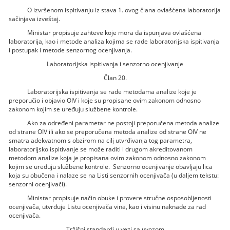
O izvršenom ispitivanju iz stava 1. ovog člana ovlašćena laboratorija
sačinjava izveštaj.
Ministar propisuje zahteve koje mora da ispunjava ovlašćena
laboratorija, kao i metode analiza kojima se rade laboratorijska ispitivanja
i postupak i metode senzornog ocenjivanja.
Laboratorijska ispitivanja i senzorno ocenjivanje
Član 20.
Laboratorijska ispitivanja se rade metodama analize koje je
preporučio i objavio OIV i koje su propisane ovim zakonom odnosno
zakonom kojim se uređuju službene kontrole.
Ako za određeni parametar ne postoji preporučena metoda analize
od strane OIV ili ako se preporučena metoda analize od strane OIV ne
smatra adekvatnom s obzirom na cilj utvrđivanja tog parametra,
laboratorijsko ispitivanje se može raditi i drugom akreditovanom
metodom analize koja je propisana ovim zakonom odnosno zakonom
kojim se uređuju službene kontrole. Senzorno ocenjivanje obavljaju lica
koja su obučena i nalaze se na Listi senzornih ocenjivača (u daljem tekstu:
senzorni ocenjivači).
Ministar propisuje način obuke i provere stručne osposobljenosti
ocenjivača, utvrđuje Listu ocenjivača vina, kao i visinu naknade za rad
ocenjivača.
Tržišni standardi u vezi sa uvozom