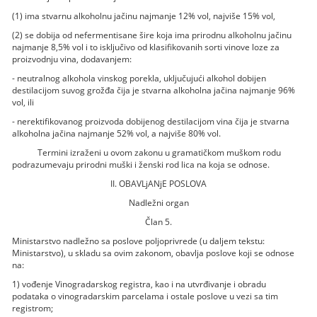
(1) ima stvarnu alkoholnu jačinu najmanje 12% vol, najviše 15% vol,
(2) se dobija od nefermentisane šire koja ima prirodnu alkoholnu jačinu
najmanje 8,5% vol i to isključivo od klasifikovanih sorti vinove loze za
proizvodnju vina, dodavanjem:
- neutralnog alkohola vinskog porekla, uključujući alkohol dobijen
destilacijom suvog grožđa čija je stvarna alkoholna jačina najmanje 96%
vol, ili
- nerektifikovanog proizvoda dobijenog destilacijom vina čija je stvarna
alkoholna jačina najmanje 52% vol, a najviše 80% vol.
Termini izraženi u ovom zakonu u gramatičkom muškom rodu
podrazumevaju prirodni muški i ženski rod lica na koja se odnose.
II. OBAVLjANjE POSLOVA
Nadležni organ
Član 5.
Ministarstvo nadležno sa poslove poljoprivrede (u daljem tekstu:
Ministarstvo), u skladu sa ovim zakonom, obavlja poslove koji se odnose
na:
1) vođenje Vinogradarskog registra, kao i na utvrđivanje i obradu
podataka o vinogradarskim parcelama i ostale poslove u vezi sa tim
registrom;