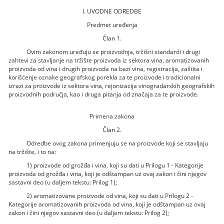
I. UVODNE ODREDBE
Predmet uređenja
Član 1.
Ovim zakonom uređuju se proizvodnja, tržišni standardi i drugi
zahtevi za stavljanje na tržište proizvoda iz sektora vina, aromatizovanih
proizvoda od vina i drugih proizvoda na bazi vina, registracija, zaštita i
korišćenje oznake geografskog porekla za te proizvode i tradicionalni
izrazi za proizvode iz sektora vina, rejonizacija vinogradarskih geografskih
proizvodnih područja, kao i druga pitanja od značaja za te proizvode.
Primena zakona
Član 2.
Odredbe ovog zakona primenjuju se na proizvode koji se stavljaju
na tržište, i to na:
1) proizvode od grožđa i vina, koji su dati u Prilogu 1 - Kategorije
proizvoda od grožđa i vina, koji je odštampan uz ovaj zakon i čini njegov
sastavni deo (u daljem tekstu: Prilog 1);
2) aromatizovane proizvode od vina, koji su dati u Prilogu 2 -
Kategorije aromatizovanih proizvoda od vina, koji je odštampan uz ovaj
zakon i čini njegov sastavni deo (u daljem tekstu: Prilog 2);