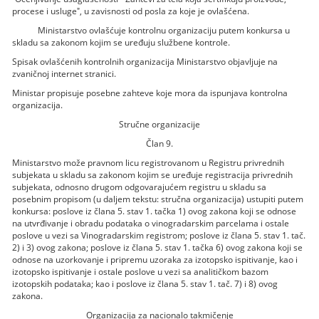
procese i uslugeˮ, u zavisnosti od posla za koje je ovlašćena.
Ministarstvo ovlašćuje kontrolnu organizaciju putem konkursa u
skladu sa zakonom kojim se uređuju službene kontrole.
Spisak ovlašćenih kontrolnih organizacija Ministarstvo objavljuje na
zvaničnoj internet stranici.
Ministar propisuje posebne zahteve koje mora da ispunjava kontrolna
organizacija.
Stručne organizacije
Član 9.
Ministarstvo može pravnom licu registrovanom u Registru privrednih
subjekata u skladu sa zakonom kojim se uređuje registracija privrednih
subjekata, odnosno drugom odgovarajućem registru u skladu sa
posebnim propisom (u daljem tekstu: stručna organizacija) ustupiti putem
konkursa: poslove iz člana 5. stav 1. tačka 1) ovog zakona koji se odnose
na utvrđivanje i obradu podataka o vinogradarskim parcelama i ostale
poslove u vezi sa Vinogradarskim registrom; poslove iz člana 5. stav 1. tač.
2) i 3) ovog zakona; poslove iz člana 5. stav 1. tačka 6) ovog zakona koji se
odnose na uzorkovanje i pripremu uzoraka za izotopsko ispitivanje, kao i
izotopsko ispitivanje i ostale poslove u vezi sa analitičkom bazom
izotopskih podataka; kao i poslove iz člana 5. stav 1. tač. 7) i 8) ovog
zakona.
Organizacija za nacionalo takmičenje