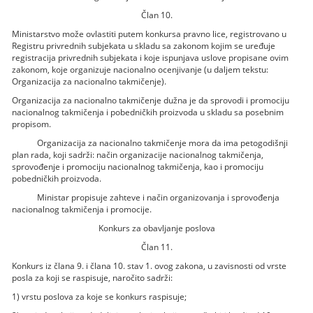
Član 10.
Ministarstvo može ovlastiti putem konkursa pravno lice, registrovano u
Registru privrednih subjekata u skladu sa zakonom kojim se uređuje
registracija privrednih subjekata i koje ispunjava uslove propisane ovim
zakonom, koje organizuje nacionalno ocenjivanje (u daljem tekstu:
Organizacija za nacionalno takmičenje).
Organizacija za nacionalno takmičenje dužna je da sprovodi i promociju
nacionalnog takmičenja i pobedničkih proizvoda u skladu sa posebnim
propisom.
Organizacija za nacionalno takmičenje mora da ima petogodišnji
plan rada, koji sadrži: način organizacije nacionalnog takmičenja,
sprovođenje i promociju nacionalnog takmičenja, kao i promociju
pobedničkih proizvoda.
Ministar propisuje zahteve i način organizovanja i sprovođenja
nacionalnog takmičenja i promocije.
Konkurs za obavljanje poslova
Član 11.
Konkurs iz člana 9. i člana 10. stav 1. ovog zakona, u zavisnosti od vrste
posla za koji se raspisuje, naročito sadrži:
1) vrstu poslova za koje se konkurs raspisuje;