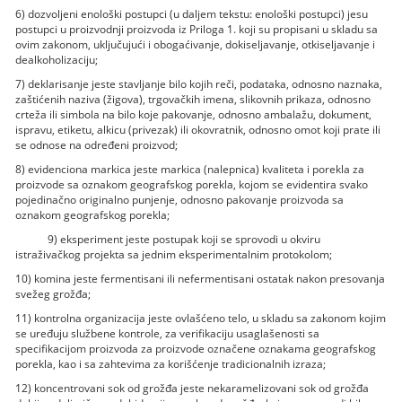
6) dozvoljeni enološki postupci (u daljem tekstu: enološki postupci) jesu
postupci u proizvodnji proizvoda iz Priloga 1. koji su propisani u skladu sa
ovim zakonom, uključujući i obogaćivanje, dokiseljavanje, otkiseljavanje i
dealkoholizaciju;
7) deklarisanje jeste stavljanje bilo kojih reči, podataka, odnosno naznaka,
zaštićenih naziva (žigova), trgovačkih imena, slikovnih prikaza, odnosno
crteža ili simbola na bilo koje pakovanje, odnosno ambalažu, dokument,
ispravu, etiketu, alkicu (privezak) ili okovratnik, odnosno omot koji prate ili
se odnose na određeni proizvod;
8) evidenciona markica jeste markica (nalepnica) kvaliteta i porekla za
proizvode sa oznakom geografskog porekla, kojom se evidentira svako
pojedinačno originalno punjenje, odnosno pakovanje proizvoda sa
oznakom geografskog porekla;
9) eksperiment jeste postupak koji se sprovodi u okviru
istraživačkog projekta sa jednim eksperimentalnim protokolom;
10) komina jeste fermentisani ili nefermentisani ostatak nakon presovanja
svežeg grožđa;
11) kontrolna organizacija jeste ovlašćeno telo, u skladu sa zakonom kojim
se uređuju službene kontrole, za verifikaciju usaglašenosti sa
specifikacijom proizvoda za proizvode označene oznakama geografskog
porekla, kao i sa zahtevima za korišćenje tradicionalnih izraza;
12) koncentrovani sok od grožđa jeste nekaramelizovani sok od grožđa