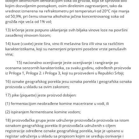
dobijen delimičnom dehidracijom soka od grožđa, koja se sprovodi bilo
kojim dozvoljenim postupkom, osim direktnim zagrevanjem, tako da
vrednost izmerena na refraktometru pri temperaturi od 20°C nije manja
od 50,9%, pri čemu stvarna alkoholna jačina koncentrovanog soka od
grožđa nije veća od 1% vol;
13) krčenje jeste potpuno uklanjanje svih biljaka vinove loze na površini
zasađenoj vinovom lozom;
14) kuve (cuvée) jeste šira, vino ili mešavina šira i/ili vina sa različitim
karakteristikama, koji su namenjeni pripremi posebne vrste penušavih
vina;
15) nacionalno ocenjivanje jeste ocenjivanje i rangiranje po
ocenama senzornih karakteristika, za svaku godinu, određenih proizvoda
iz Priloga 1, Priloga 2. i Priloga 3, koji su proizvedeni u Republici Srbiji;
16) oznake geografskog porekla jesu oznaka porekla i geografska oznaka
proizvoda u skladu sa ovim zakonom;
17) pike (piquette) jeste proizvod dobijen:
(1) fermentacijom neobrađene komine macerirane u vodi, ili
(2) ispiranjem fermentisane komine vodom;
18) proizvođačka grupa jeste udruženje proizvođača proizvoda sa istom
oznakom geografskog porekla ili proizvođača udruženih s ciljem
registracije određene oznake geografskog porekla, koje je upisano u
registar udruženja u skladu sa propisom kojim se uređuju osnivanje i