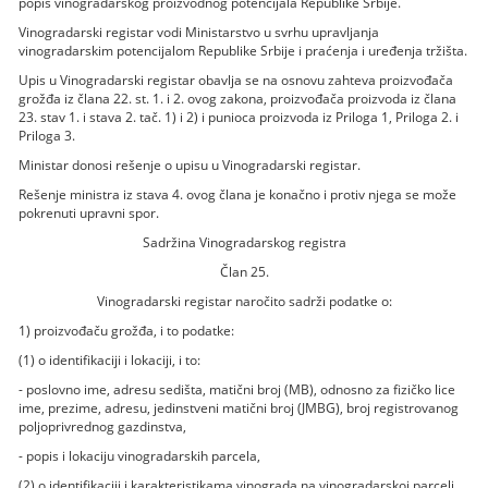
popis vinogradarskog proizvodnog potencijala Republike Srbije.
Vinogradarski registar vodi Ministarstvo u svrhu upravljanja
vinogradarskim potencijalom Republike Srbije i praćenja i uređenja tržišta.
Upis u Vinogradarski registar obavlja se na osnovu zahteva proizvođača
grožđa iz člana 22. st. 1. i 2. ovog zakona, proizvođača proizvoda iz člana
23. stav 1. i stava 2. tač. 1) i 2) i punioca proizvoda iz Priloga 1, Priloga 2. i
Priloga 3.
Ministar donosi rešenje o upisu u Vinogradarski registar.
Rešenje ministra iz stava 4. ovog člana je konačno i protiv njega se može
pokrenuti upravni spor.
Sadržina Vinogradarskog registra
Član 25.
Vinogradarski registar naročito sadrži podatke o:
1) proizvođaču grožđa, i to podatke:
(1) o identifikaciji i lokaciji, i to:
- poslovno ime, adresu sedišta, matični broj (MB), odnosno za fizičko lice
ime, prezime, adresu, jedinstveni matični broj (JMBG), broj registrovanog
poljoprivrednog gazdinstva,
- popis i lokaciju vinogradarskih parcela,
(2) o identifikaciji i karakteristikama vinograda na vinogradarskoj parceli,