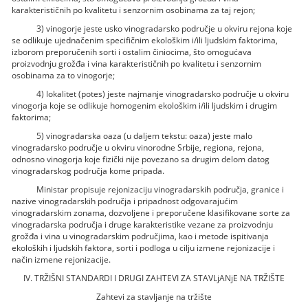
karakterističnih po kvalitetu i senzornim osobinama za taj rejon;
3) vinogorje jeste usko vinogradarsko područje u okviru rejona koje
se odlikuje ujednačenim specifičnim ekološkim i/ili ljudskim faktorima,
izborom preporučenih sorti i ostalim činiocima, što omogućava
proizvodnju grožđa i vina karakterističnih po kvalitetu i senzornim
osobinama za to vinogorje;
4) lokalitet (potes) jeste najmanje vinogradarsko područje u okviru
vinogorja koje se odlikuje homogenim ekološkim i/ili ljudskim i drugim
faktorima;
5) vinogradarska oaza (u daljem tekstu: oaza) jeste malo
vinogradarsko područje u okviru vinorodne Srbije, regiona, rejona,
odnosno vinogorja koje fizički nije povezano sa drugim delom datog
vinogradarskog područja kome pripada.
Ministar propisuje rejonizaciju vinogradarskih područja, granice i
nazive vinogradarskih područja i pripadnost odgovarajućim
vinogradarskim zonama, dozvoljene i preporučene klasifikovane sorte za
vinogradarska područja i druge karakteristike vezane za proizvodnju
grožđa i vina u vinogradarskim područjima, kao i metode ispitivanja
ekoloških i ljudskih faktora, sorti i podloga u cilju izmene rejonizacije i
način izmene rejonizacije.
IV. TRŽIŠNI STANDARDI I DRUGI ZAHTEVI ZA STAVLjANjE NA TRŽIŠTE
Zahtevi za stavljanje na tržište