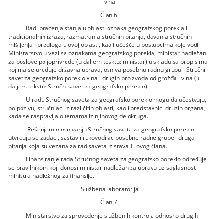
vina
Član 6.
Radi praćenja stanja u oblasti oznaka geografskog porekla i
tradicionalnih izraza, razmatranja stručnih pitanja, davanja stručnih
mišljenja i predloga u ovoj oblasti, kao i učešće u postupcima koje vodi
Ministarstvo u vezi sa oznakama geografskog porekla, ministar nadležan
za poslove poljoprivrede (u daljem tesktu: ministar) u skladu sa propisima
kojima se uređuje državna uprava, osniva posebnu radnu grupu - Stručni
savet za geografsko poreklo vina i drugih proizvoda od grožđa i vina (u
daljem tekstu: Stručni savet za geografsko poreklo).
U radu Stručnog saveta za geografsko poreklo mogu da učestvuju,
po pozivu, stručnjaci iz različitih oblasti, kao i predstavnici drugih organa,
kada se raspravlja o temama iz njihovog delokruga.
Rešenjem o osnivanju Stručnog saveta za geografsko poreklo
utvrđuju se zadaci, sastav i rukovodilac posebne radne grupe i druga
pitanja koja su vezana za rad saveta iz stava 1. ovog člana.
Finansiranje rada Stručnog saveta za geografsko poreklo određuje
se pravilnikom koji donosi ministar nadležan za upravu uz saglasnost
ministra nadležnog za finansije.
Službena laboratorija
Član 7.
Ministarstvo za sprovođenje službenih kontrola odnosno drugih