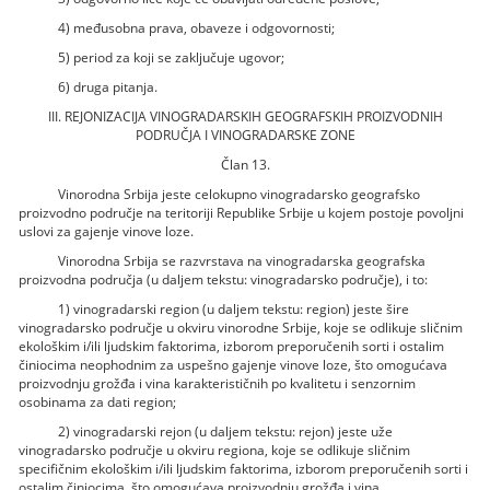
4) međusobna prava, obaveze i odgovornosti;
5) period za koji se zaključuje ugovor;
6) druga pitanja.
III. REJONIZACIJA VINOGRADARSKIH GEOGRAFSKIH PROIZVODNIH
PODRUČJA I VINOGRADARSKE ZONE
Član 13.
Vinorodna Srbija jeste celokupno vinogradarsko geografsko
proizvodno područje na teritoriji Republike Srbije u kojem postoje povoljni
uslovi za gajenje vinove loze.
Vinorodna Srbija se razvrstava na vinogradarska geografska
proizvodna područja (u daljem tekstu: vinogradarsko područje), i to:
1) vinogradarski region (u daljem tekstu: region) jeste šire
vinogradarsko područje u okviru vinorodne Srbije, koje se odlikuje sličnim
ekološkim i/ili ljudskim faktorima, izborom preporučenih sorti i ostalim
činiocima neophodnim za uspešno gajenje vinove loze, što omogućava
proizvodnju grožđa i vina karakterističnih po kvalitetu i senzornim
osobinama za dati region;
2) vinogradarski rejon (u daljem tekstu: rejon) jeste uže
vinogradarsko područje u okviru regiona, koje se odlikuje sličnim
specifičnim ekološkim i/ili ljudskim faktorima, izborom preporučenih sorti i
ostalim činiocima, što omogućava proizvodnju grožđa i vina