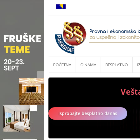
POČETNA
O NAMA
BESPLATNO
I
Vešt
Isprobajte besplatno danas