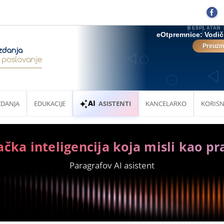
ZDANJA
EDUKACIJE
ASISTENTI
KANCELARKO
KORISN
ačka inteligencija koja misli kao pr
Paragrafov AI asistent