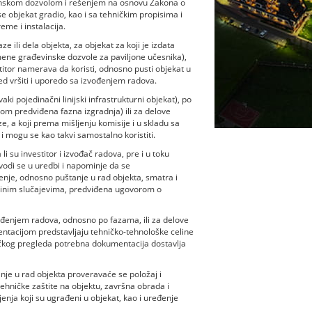
nskom dozvolom i rešenjem na osnovu Zakona o
 objekat gradio, kao i sa tehničkim propisima i
me i instalacija.
e ili dela objekta, za objekat za koji je izdata
ene građevinske dozvole za paviljone učesnika),
stitor namerava da koristi, odnosno pusti objekat u
led vršiti i uporedo sa izvođenjem radova.
ki pojedinačni linijski infrastrukturni objekat), po
om predviđena fazna izgradnja) ili za delove
 a koji prema mišljenju komisije i u skladu sa
 mogu se kao takvi samostalno koristiti.
 su investitor i izvođač radova, pre i u toku
vodi se u uredbi i napominje da se
nje, odnosno puštanje u rad objekta, smatra i
edinim slučajevima, predviđena ugovorom o
ođenjem radova, odnosno po fazama, ili za delove
entacijom predstavljaju tehničko-tehnološke celine
ničkog pregleda potrebna dokumentacija dostavlja
nje u rad objekta proveravaće se položaj i
ehničke zaštite na objektu, završna obrada i
ojenja koji su ugrađeni u objekat, kao i uređenje