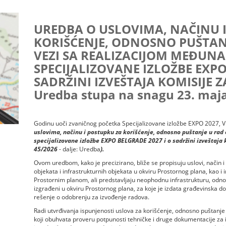
UREDBA O USLOVIMA, NAČINU 
KORIŠĆENJE, ODNOSNO PUŠTAN
VEZI SA REALIZACIJOM MEĐUN
SPECIJALIZOVANE IZLOŽBE EXPO
SADRŽINI IZVEŠTAJA KOMISIJE Z
Uredba stupa na snagu 23. maja
Godinu uoči zvaničnog početka Specijalizovane izložbe EXPO 2027, V
uslovima, načinu i postupku za korišćenje, odnosno puštanje u rad
specijalizovane izložbe EXPO BELGRADE 2027 i o sadržini izveštaja ko
45/2026
- dalje: Uredba
).
Ovom uredbom, kako je precizirano, bliže se propisuju uslovi, način 
objekata i infrastrukturnih objekata u okviru Prostornog plana, kao i 
Prostornim planom, ali predstavljaju neophodnu infrastrukturu, odnos
izgrađeni u okviru Prostornog plana, za koje je izdata građevinska 
rešenje o odobrenju za izvođenje radova.
Radi utvrđivanja ispunjenosti uslova za korišćenje, odnosno puštanje
koji obuhvata proveru potpunosti tehničke i druge dokumentacije za i