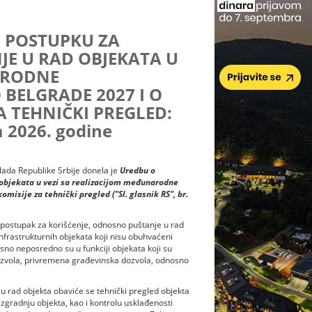
I POSTUPKU ZA
JE U RAD OBJEKATA U
ARODNE
 BELGRADE 2027 I O
A TEHNIČKI PREGLED:
 2026. godine
lada Republike Srbije donela je
Uredbu o
 objekata u vezi sa realizacijom međunarodne
misije za tehnički pregled ("Sl. glasnik RS", br.
i postupak za korišćenje, odnosno puštanje u rad
infrastrukturnih objekata koji nisu obuhvaćeni
no neposredno su u funkciji objekata koji su
dozvola, privremena građevinska dozvola, odnosno
 u rad objekta obaviće se tehnički pregled objekta
zgradnju objekta, kao i kontrolu usklađenosti