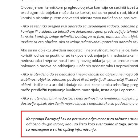
O obavljenom tehničkom pregledu objekta komisija će sačiniti izveštaj
predlogom da objekat može da se koristi, odnosno pusti u rad, biće do
komisija pisanim putem obavestiti ministarstvo nadležno za poslove p
-
Ako se tehnički pregled vrši uporedo sa izvođenjem radova, odnosno po
komisije ili u skladu sa tehničkom dokumentacijom predstavljaju tehnič
koristiti, komisija izdaje delimični izveštaj za tu fazu, odnosno deo obje
izveštaj za ceo objekat, ako se izdaje jedinstvena upotrebna dozvola za
Ako su na objektu utvrđeni nedostaci i nepravilnosti, komisija će, ka
koristiti odnosno pustiti u rad tek posle otklanjanja tih nedostataka i n
nedostataka i nepravilnosti i pre njihovog otklanjanja, uz preduzim
naknadnih radova na otklanjanju uočenih nedostataka i nepravilnosti
-
Ako je utvrđeno da se nedostaci i nepravilnosti na objektu ne mogu otkl
stabilnost objekta, odnosno po život ili zdravlje ljudi, saobraćaj ili suse
ukloni
- ističe se u uredbi i dodaje da ukoliko se u toku tehničkog preg
može predložiti ispitivanje kvaliteta materijala, instalacija i opreme.
-
Ako su utvrđeni bitni nedostaci i nepravilnosti na izvedenom objektu, 
dostavlja spisak utvrđenih nepravilnosti i nedostataka sa podacima 
Kompanija Paragraf Lex ne preuzima odgovornost za tačnost i istinito
odnosno drugih izvora, kao i za štetu koja eventualno iz toga, proiste
su namenjene u svrhu opšteg informisanja.