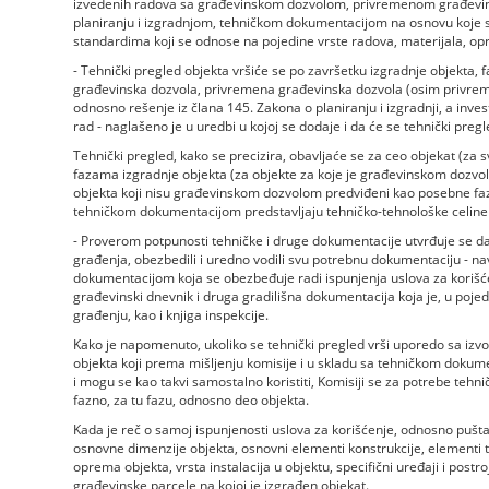
izvedenih radova sa građevinskom dozvolom, privremenom građevi
planiranju i izgradnjom, tehničkom dokumentacijom na osnovu koje se
standardima koji se odnose na pojedine vrste radova, materijala, opre
- Tehnički pregled objekta vršiće se po završetku izgradnje objekta, faz
građevinska dozvola, privremena građevinska dozvola (osim privrem
odnosno rešenje iz člana 145. Zakona o planiranju i izgradnji, a inve
rad - naglašeno je u uredbi u kojoj se dodaje i da će se tehnički preg
Tehnički pregled, kako se precizira, obavljaće se za ceo objekat (za sva
fazama izgradnje objekta (za objekte za koje je građevinskom dozvol
objekta koji nisu građevinskom dozvolom predviđeni kao posebne faze,
tehničkom dokumentacijom predstavljaju tehničko-tehnološke celine i
- Proverom potpunosti tehničke i druge dokumentacije utvrđuje se da li
građenja, obezbedili i uredno vodili svu potrebnu dokumentaciju - na
dokumentacijom koja se obezbeđuje radi ispunjenja uslova za korišće
građevinski dnevnik i druga gradilišna dokumentacija koja je, u poj
građenju, kao i knjiga inspekcije.
Kako je napomenuto, ukoliko se tehnički pregled vrši uporedo sa izv
objekta koji prema mišljenju komisije i u skladu sa tehničkom dokum
i mogu se kao takvi samostalno koristiti, Komisiji se za potrebe teh
fazno, za tu fazu, odnosno deo objekta.
Kada je reč o samoj ispunjenosti uslova za korišćenje, odnosno pušta
osnovne dimenzije objekta, osnovni elementi konstrukcije, elementi t
oprema objekta, vrsta instalacija u objektu, specifični uređaji i postr
građevinske parcele na kojoj je izgrađen objekat.