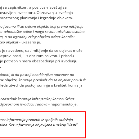
 sa zapisnikom, a pozitivan izveštaj sa
stavljen investitoru. O izdavanju izveštaja
rostornog planiranja i izgradnje objekata.
 fazama ili za delove objekta koji prema mišljenju
ko-tehnološke celine i mogu se kao takvi samostalno
kta, a po izgradnji celog objekta izdaje konačni
 ceo objekat
- ukazano je.
ko je navedeno, dati mišljenje da se objekat može
epravilnosti, ili s obzirom na vrstu i prirodu
anje potrebnih mera obezbeđenja pri izvođenju
.
oniti, ili da postoji neotklonjiva opasnost po
dne objekte, komisija predlaže da se objekat poruši ili
leda utvrdi da postoji sumnja u kvalitet, komisija
predsednik komisije Inženjerskoj komori Srbije
o odgovornom izvođaču radova
- napomenuto je.
st informacija prenetih iz spoljnih sadržaja
kne. Sve informacije objavljene u sekciji "Vesti"