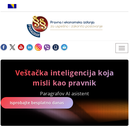
Veštačka inteligencija koja
misli kao pravnik
Paragrafov AI asistent
Isprobajte besplatno danas