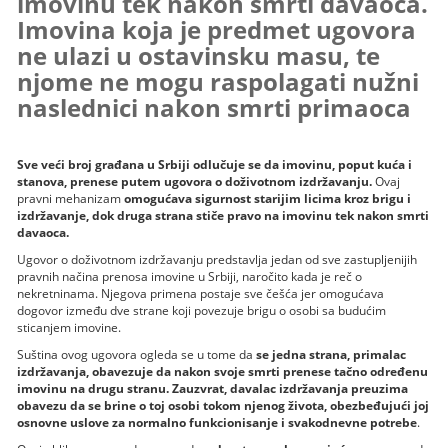
imovinu tek nakon smrti davaoca.
Imovina koja je predmet ugovora
ne ulazi u ostavinsku masu, te
njome ne mogu raspolagati nužni
naslednici nakon smrti primaoca
Sve veći broj građana u Srbiji odlučuje se da imovinu, poput kuća i
stanova, prenese putem ugovora o doživotnom izdržavanju.
Ovaj
pravni mehanizam
omogućava sigurnost starijim licima kroz brigu i
izdržavanje, dok druga strana stiče pravo na imovinu tek nakon smrti
davaoca.
Ugovor o doživotnom izdržavanju predstavlja jedan od sve zastupljenijih
pravnih načina prenosa imovine u Srbiji, naročito kada je reč o
nekretninama. Njegova primena postaje sve češća jer omogućava
dogovor između dve strane koji povezuje brigu o osobi sa budućim
sticanjem imovine.
Suština ovog ugovora ogleda se u tome da
se jedna strana, primalac
izdržavanja, obavezuje da nakon svoje smrti prenese tačno određenu
imovinu na drugu stranu. Zauzvrat, davalac izdržavanja preuzima
obavezu da se brine o toj osobi tokom njenog života, obezbeđujući joj
osnovne uslove za normalno funkcionisanje i svakodnevne potrebe
.