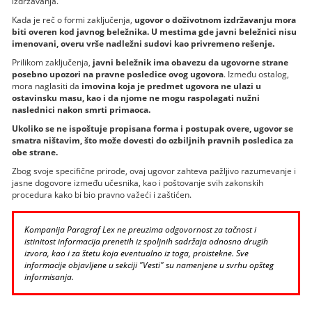
izdržavanja.
Kada je reč o formi zaključenja,
ugovor o doživotnom izdržavanju mora
biti overen kod javnog beležnika. U mestima gde javni beležnici nisu
imenovani, overu vrše nadležni sudovi kao privremeno rešenje.
Prilikom zaključenja,
javni beležnik ima obavezu da ugovorne strane
posebno upozori na pravne posledice ovog ugovora
. Između ostalog,
mora naglasiti da
imovina koja je predmet ugovora ne ulazi u
ostavinsku masu, kao i da njome ne mogu raspolagati nužni
naslednici nakon smrti primaoca.
Ukoliko se ne ispoštuje propisana forma i postupak overe, ugovor se
smatra ništavim, što može dovesti do ozbiljnih pravnih posledica za
obe strane.
Zbog svoje specifične prirode, ovaj ugovor zahteva pažljivo razumevanje i
jasne dogovore između učesnika, kao i poštovanje svih zakonskih
procedura kako bi bio pravno važeći i zaštićen.
Kompanija Paragraf Lex ne preuzima odgovornost za tačnost i
istinitost informacija prenetih iz spoljnih sadržaja odnosno drugih
izvora, kao i za štetu koja eventualno iz toga, proistekne. Sve
informacije objavljene u sekciji "Vesti" su namenjene u svrhu opšteg
informisanja.