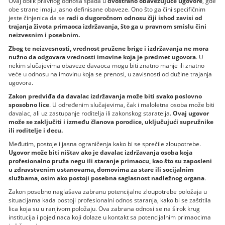
Ovaj oblik pravnog odnosa spada u
dvostrano obavezujuće ugovore
, gde
obe strane imaju jasno definisane obaveze. Ono što ga čini specifičnim
jeste činjenica da se
radi o dugoročnom odnosu čiji ishod zavisi od
trajanja života primaoca izdržavanja, što ga u pravnom smislu čini
neizvesnim i posebnim.
Zbog te neizvesnosti, vrednost pružene brige i izdržavanja ne mora
nužno da odgovara vrednosti imovine koja je predmet ugovora
. U
nekim slučajevima obaveze davaoca mogu biti znatno manje ili znatno
veće u odnosu na imovinu koja se prenosi, u zavisnosti od dužine trajanja
ugovora.
Zakon predviđa da davalac izdržavanja može biti svako poslovno
sposobno lice
. U određenim slučajevima, čak i maloletna osoba može biti
davalac, ali uz zastupanje roditelja ili zakonskog staratelja.
Ovaj ugovor
može se zaključiti i između članova porodice, uključujući supružnike
ili roditelje i decu.
Međutim, postoje i jasna ograničenja kako bi se sprečile zloupotrebe.
Ugovor može biti ništav ako je davalac izdržavanja osoba koja
profesionalno pruža negu ili staranje primaocu, kao što su zaposleni
u zdravstvenim ustanovama, domovima za stare ili socijalnim
službama, osim ako postoji posebna saglasnost nadležnog organa
.
Zakon posebno naglašava zabranu potencijalne zloupotrebe položaja u
situacijama kada postoji profesionalni odnos staranja, kako bi se zaštitila
lica koja su u ranjivom položaju. Ova zabrana odnosi se na širok krug
institucija i pojedinaca koji dolaze u kontakt sa potencijalnim primaocima