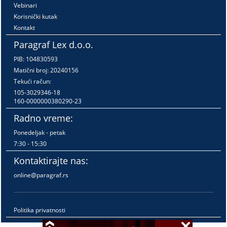
Vebinari
Korisnički kutak
Kontakt
Paragraf Lex d.o.o.
PIB: 104830593
Matični broj: 20240156
Tekući račun:
105-3029346-18
160-0000000380290-23
Radno vreme:
Ponedeljak - petak
7:30 - 15:30
Kontaktirajte nas:
online@paragraf.rs
Politika privatnosti