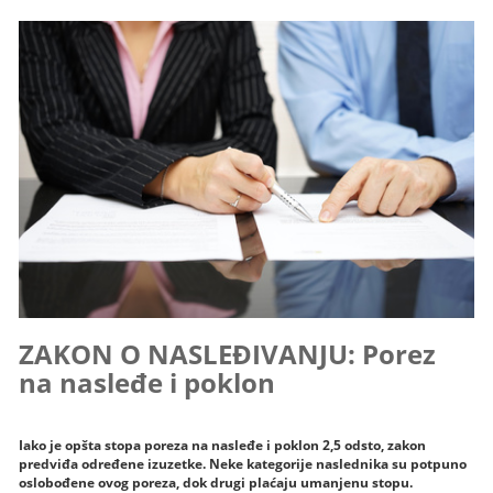
ZAKON O NASLEĐIVANJU: Porez
na nasleđe i poklon
Iako je opšta stopa poreza na nasleđe i poklon 2,5 odsto, zakon
predviđa određene izuzetke. Neke kategorije naslednika su potpuno
oslobođene ovog poreza, dok drugi plaćaju umanjenu stopu.