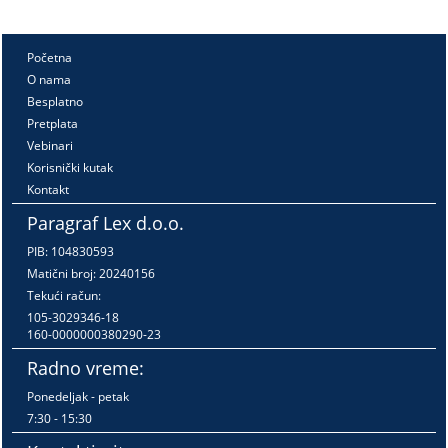
Početna
O nama
Besplatno
Pretplata
Vebinari
Korisnički kutak
Kontakt
Paragraf Lex d.o.o.
PIB: 104830593
Matični broj: 20240156
Tekući račun:
105-3029346-18
160-0000000380290-23
Radno vreme:
Ponedeljak - petak
7:30 - 15:30