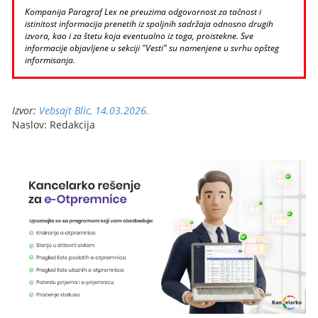
Kompanija Paragraf Lex ne preuzima odgovornost za tačnost i
istinitost informacija prenetih iz spoljnih sadržaja odnosno drugih
izvora, kao i za štetu koja eventualno iz toga, proistekne. Sve
informacije objavljene u sekciji "Vesti" su namenjene u svrhu opšteg
informisanja.
Izvor:
Vebsajt Blic, 14.03.2026.
Naslov: Redakcija