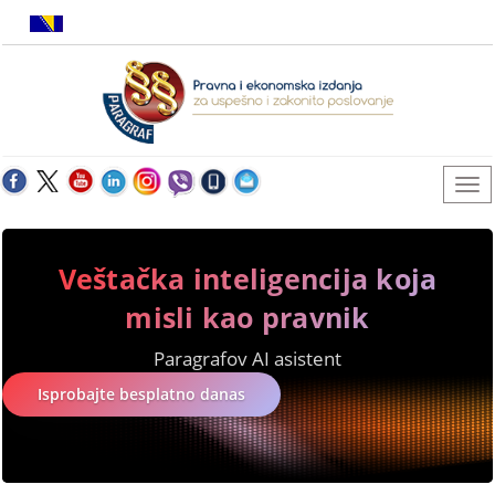
Veštačka inteligencija koja
misli kao pravnik
Paragrafov AI asistent
Isprobajte besplatno danas