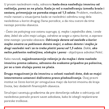
U prvom naslednom redu, odnosno
kada deca nasleđuju imovinu od
roditelja, porez se ne plaća. Kada je reč o nasleđivanju između braće i
sestara, primenjuje se poreska stopa od 1,5 odsto
. Problem, međutim,
može nastati u situacijama kada se naslednici odreknu svog dela
nasledstva u korist drugog člana porodice, a da nisu svesni da time
nastaje poreska obaveza.
-
Često iza pokojnog oca ostanu supruga, tj. majka i zajedničko dete, i onda
dete, želeći da učini majci uslugu, odrekne se svega u njenu korist, a zapravo
time nastaje i poreska obaveza.
Odricanje deteta od nasleđa u korist
majke smatra se poklonom deteta majci, a odnos deteta i majke je
drugi nasledni red i za to treba platiti porez od 1,5 odsto
. Dakle,
ako
nešto poklonite roditeljima, očekujte i porez
- objašnjava advokat Pekić.
Kako navodi,
najjednostavnije rešenje je da majka i dete naslede
imovinu prema zakonu, odnosno da svakome pripadne po polovina,
jer se u tom slučaju porez ne plaća
.
Druga mogućnost je da imovinu u celosti nasledi dete, dok se majci
istovremeno ustanovi doživotno pravo plodouživanja
. Ovaj pravni
institut se često koristi jer omogućava majci da koristi imovinu do kraja
života, bez dodatnih finansijskih obaveza.
Stručnjaci savetuju građanima da pre donošenja odluke o odricanju od
nasledstva potraže pravni savet advokata, kako bi izbegli neplanirane
poreske troškove.