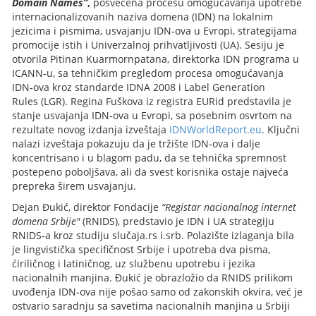
Domain Names”
,
posvećena procesu omogućavanja upotrebe
internacionalizovanih naziva domena (IDN) na lokalnim
jezicima i pismima, usvajanju IDN‑ova u Evropi, strategijama
promocije istih i Univerzalnoj prihvatljivosti (UA). Sesiju je
otvorila Pitinan Kuarmornpatana, direktorka IDN programa u
ICANN‑u, sa tehničkim pregledom procesa omogućavanja
IDN‑ova kroz standarde IDNA 2008 i Label Generation
Rules (LGR). Regina Fuškova iz registra EURid predstavila je
stanje usvajanja IDN‑ova u Evropi, sa posebnim osvrtom na
rezultate novog izdanja izveštaja
IDNWorldReport.eu
. Ključni
nalazi izveštaja pokazuju da je tržište IDN‑ova i dalje
koncentrisano i u blagom padu, da se tehnička spremnost
postepeno poboljšava, ali da svest korisnika ostaje najveća
prepreka širem usvajanju.
Dejan Đukić, direktor Fondacije
“Registar nacionalnog internet
domena Srbije"
(RNIDS), predstavio je IDN i UA strategiju
RNIDS‑a kroz studiju slučaja.rs i.srb. Polazište izlaganja bila
je lingvistička specifičnost Srbije i upotreba dva pisma,
ćiriličnog i latiničnog, uz službenu upotrebu i jezika
nacionalnih manjina. Đukić je obrazložio da RNIDS prilikom
uvođenja IDN‑ova nije pošao samo od zakonskih okvira, već je
ostvario saradnju sa savetima nacionalnih manjina u Srbiji