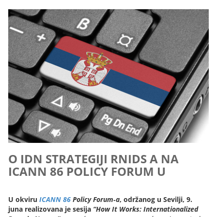
O IDN STRATEGIJI RNIDS A NA
ICANN 86 POLICY FORUM U
U okviru
ICANN 86
Policy Forum‑a
, održanog u Sevilji, 9.
juna realizovana je sesija
“How It Works: Internationalized