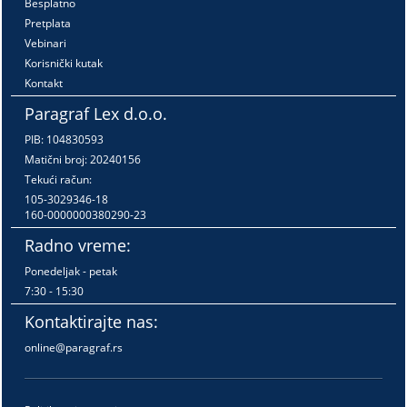
Besplatno
Pretplata
Vebinari
Korisnički kutak
Kontakt
Paragraf Lex d.o.o.
PIB: 104830593
Matični broj: 20240156
Tekući račun:
105-3029346-18
160-0000000380290-23
Radno vreme:
Ponedeljak - petak
7:30 - 15:30
Kontaktirajte nas:
online@paragraf.rs