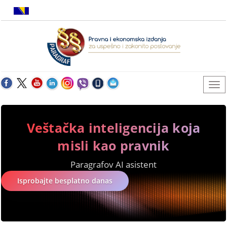
Veštačka inteligencija koja
misli kao pravnik
Paragrafov AI asistent
Isprobajte besplatno danas