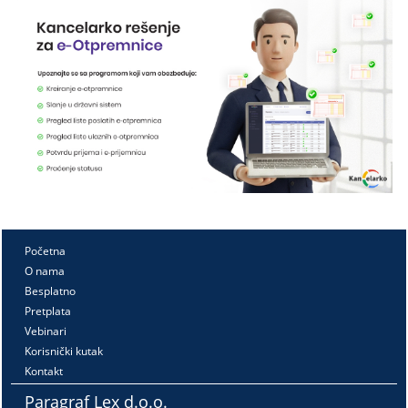
Početna
O nama
Besplatno
Pretplata
Vebinari
Korisnički kutak
Kontakt
Paragraf Lex d.o.o.