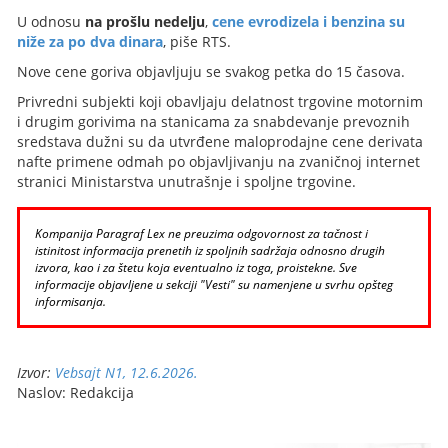
U odnosu
na prošlu nedelju
,
cene evrodizela i benzina su
niže za po dva dinara
, piše RTS.
Nove cene goriva objavljuju se svakog petka do 15 časova.
Privredni subjekti koji obavljaju delatnost trgovine motornim
i drugim gorivima na stanicama za snabdevanje prevoznih
sredstava dužni su da utvrđene maloprodajne cene derivata
nafte primene odmah po objavljivanju na zvaničnoj internet
stranici Ministarstva unutrašnje i spoljne trgovine.
Kompanija Paragraf Lex ne preuzima odgovornost za tačnost i
istinitost informacija prenetih iz spoljnih sadržaja odnosno drugih
izvora, kao i za štetu koja eventualno iz toga, proistekne. Sve
informacije objavljene u sekciji "Vesti" su namenjene u svrhu opšteg
informisanja.
Izvor:
Vebsajt N1, 12.6.2026.
Naslov: Redakcija