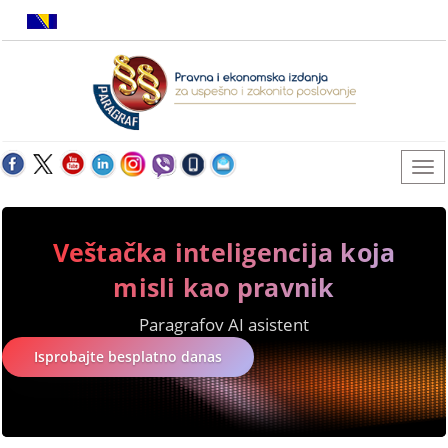
Veštačka inteligencija koja
misli kao pravnik
Paragrafov AI asistent
Isprobajte besplatno danas