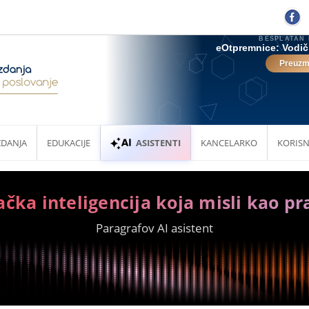
ZDANJA
EDUKACIJE
ASISTENTI
KANCELARKO
KORISN
ačka inteligencija koja misli kao pr
Paragrafov AI asistent