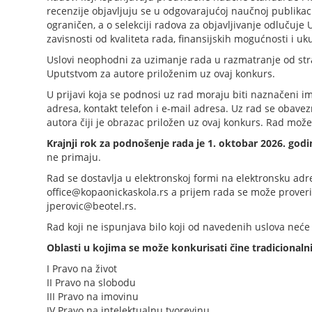
recenzije objavljuju se u odgovarajućoj naučnoj publikacij
ograničen, a o selekciji radova za objavljivanje odlučuje
zavisnosti od kvaliteta rada, finansijskih mogućnosti i uk
Uslovi neophodni za uzimanje rada u razmatranje od st
Uputstvom za autore priloženim uz ovaj konkurs.
U prijavi koja se podnosi uz rad moraju biti naznačeni im
adresa, kontakt telefon i e-mail adresa. Uz rad se obave
autora čiji je obrazac priložen uz ovaj konkurs. Rad može
Krajnji rok za podnošenje rada je 1. oktobar 2026. godi
ne primaju.
Rad se dostavlja u elektronskoj formi na elektronsku ad
office@kopaonickaskola.rs a prijem rada se može proveri
jperovic@beotel.rs.
Rad koji ne ispunjava bilo koji od navedenih uslova neće 
Oblasti u kojima se može konkurisati čine tradicional
I Pravo na život
II Pravo na slobodu
III Pravo na imovinu
IV Pravo na intelektualnu tvorevinu