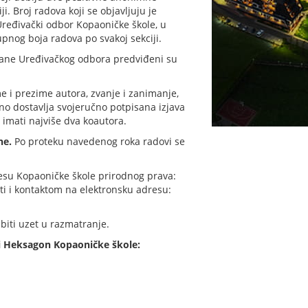
i. Broj radova koji se objavljuju je
 Uređivački odbor Kopaoničke škole, u
upnog boja radova po svakoj sekciji.
rane Uređivačkog odbora predviđeni su
e i prezime autora, zvanje i zanimanje,
zno dostavlja svojeručno potpisana izjava
 imati najviše dva koautora.
ne.
Po proteku navedenog roka radovi se
resu Kopaoničke škole prirodnog prava:
ti i kontaktom na elektronsku adresu:
biti uzet u razmatranje.
ni Heksagon Kopaoničke škole: