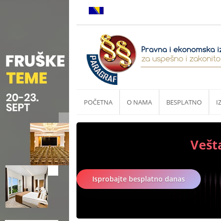
POČETNA
O NAMA
BESPLATNO
I
Vešt
Isprobajte besplatno danas