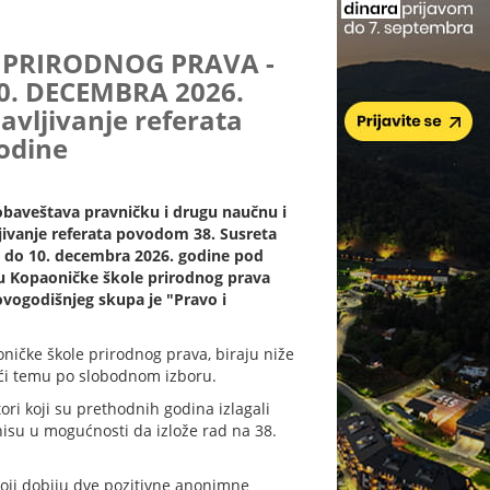
 PRIRODNOG PRAVA -
0. DECEMBRA 2026.
avljivanje referata
godine
obaveštava pravničku i drugu naučnu i
ljivanje referata povodom 38. Susreta
. do 10. decembra 2026. godine pod
u Kopaoničke škole prirodnog prava
vogodišnjeg skupa je "Pravo i
ičke škole prirodnog prava, biraju niže
ći temu po slobodnom izboru.
tori koji su prethodnih godina izlagali
nisu u mogućnosti da izlože rad na 38.
oji dobiju dve pozitivne anonimne