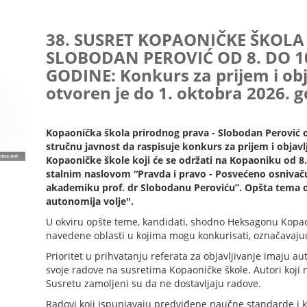
38. SUSRET KOPAONIČKE ŠKOLA
SLOBODAN PEROVIĆ OD 8. DO 1
GODINE: Konkurs za prijem i obj
otvoren je do 1. oktobra 2026. 
Kopaonička škola prirodnog prava - Slobodan Perović 
stručnu javnost da raspisuje konkurs za prijem i objav
Kopaoničke škole koji će se održati na Kopaoniku od 8
stalnim naslovom “Pravda i pravo - Posvećeno osnivač
akademiku prof. dr Slobodanu Peroviću”. Opšta tema o
autonomija volje".
U okviru opšte teme, kandidati, shodno Heksagonu Kopaon
navedene oblasti u kojima mogu konkurisati, označavaju
Prioritet u prihvatanju referata za objavljivanje imaju au
svoje radove na susretima Kopaoničke škole. Autori koji 
Susretu zamoljeni su da ne dostavljaju radove.
Radovi koji ispunjavaju predviđene naučne standarde i k