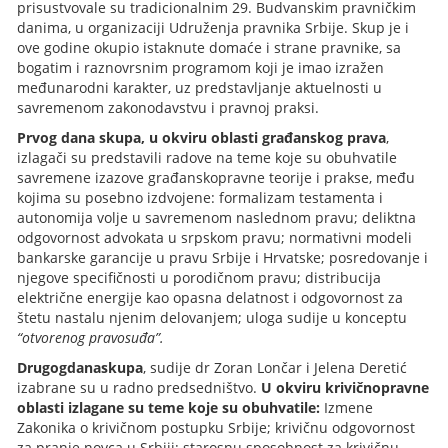
prisustvovale su tradicionalnim 29. Budvanskim pravničkim
danima, u organizaciji Udruženja pravnika Srbije. Skup je i
ove godine okupio istaknute domaće i strane pravnike, sa
bogatim i raznovrsnim programom koji je imao izražen
međunarodni karakter, uz predstavljanje aktuelnosti u
savremenom zakonodavstvu i pravnoj praksi.
Prvog dana skupa, u okviru oblasti građanskog prava
,
izlagači su predstavili radove na teme koje su obuhvatile
savremene izazove građanskopravne teorije i prakse, među
kojima su posebno izdvojene: formalizam testamenta i
autonomija volje u savremenom naslednom pravu; deliktna
odgovornost advokata u srpskom pravu; normativni modeli
bankarske garancije u pravu Srbije i Hrvatske; posredovanje i
njegove specifičnosti u porodičnom pravu; distribucija
električne energije kao opasna delatnost i odgovornost za
štetu nastalu njenim delovanjem; uloga sudije u konceptu
“otvorenog pravosuđa”.
Drugog
dana
skupa
, sudije dr Zoran Lončar i Jelena Deretić
izabrane su u radno predsedništvo.
U okviru krivičnopravne
oblasti izlagane su teme koje su obuhvatile:
Izmene
Zakonika o krivičnom postupku Srbije; krivičnu odgovornost
za pranje novca u Srbiji; starosnu sposobnost za krivičnu