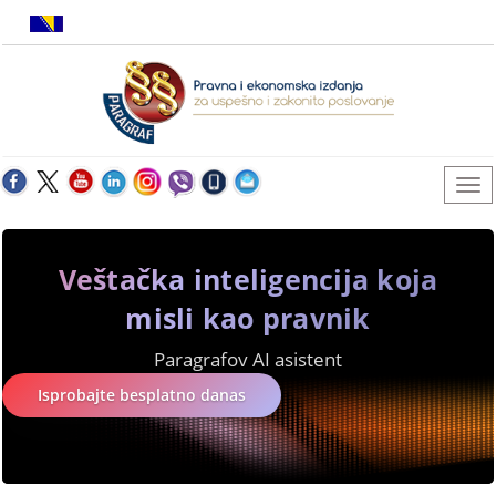
Veštačka inteligencija koja
misli kao pravnik
Paragrafov AI asistent
Isprobajte besplatno danas