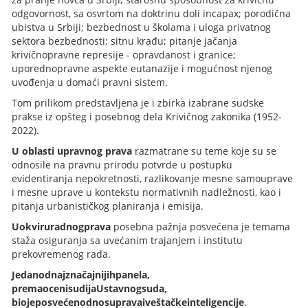
odgovornost, sa osvrtom na doktrinu doli incapax; porodična
ubistva u Srbiji; bezbednost u školama i uloga privatnog
sektora bezbednosti; sitnu krađu; pitanje jačanja
krivičnopravne represije - opravdanost i granice;
uporednopravne aspekte eutanazije i mogućnost njenog
uvođenja u domaći pravni sistem.
Tom prilikom predstavljena je i zbirka izabrane sudske
prakse iz opšteg i posebnog dela Krivičnog zakonika (1952-
2022).
U oblasti upravnog prava
razmatrane su teme koje su se
odnosile na pravnu prirodu potvrde u postupku
evidentiranja nepokretnosti, razlikovanje mesne samouprave
i mesne uprave u kontekstu normativnih nadležnosti, kao i
pitanja urbanističkog planiranja i emisija.
U
okviru
radnog
prava
posebna pažnja posvećena je temama
staža osiguranja sa uvećanim trajanjem i institutu
prekovremenog rada.
Jedan
od
najznačajnijih
panela
,
prema
oceni
sudija
Ustavnog
suda
,
bio
je
posvećen
odnosu
prava
i
veštačke
inteligencije
.