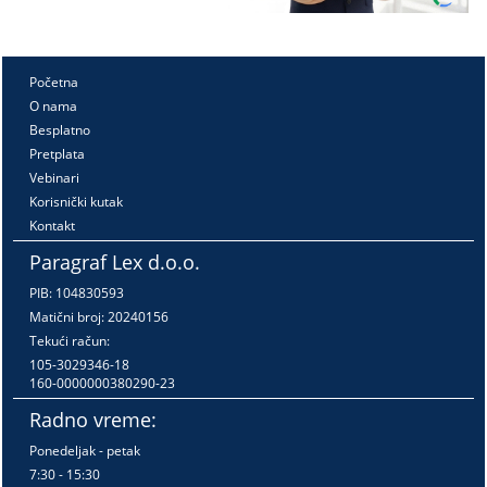
Početna
O nama
Besplatno
Pretplata
Vebinari
Korisnički kutak
Kontakt
Paragraf Lex d.o.o.
PIB: 104830593
Matični broj: 20240156
Tekući račun:
105-3029346-18
160-0000000380290-23
Radno vreme:
Ponedeljak - petak
7:30 - 15:30