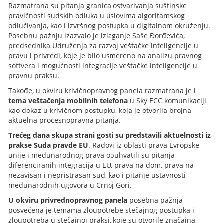
Razmatrana su pitanja granica ostvarivanja suštinske
pravičnosti sudskih odluka u uslovima algoritamskog
odlučivanja, kao i izvršnog postupka u digitalnom okruženju.
Posebnu pažnju izazvalo je izlaganje Saše Đorđevića,
predsednika Udruženja za razvoj veštačke inteligencije u
pravu i privredi, koje je bilo usmereno na analizu pravnog
softvera i mogućnosti integracije veštačke inteligencije u
pravnu praksu.
Takođe, u okviru krivičnopravnog panela razmatrana je i
tema veštačenja mobilnih telefona
u Sky ECC komunikaciji
kao dokaz u krivičnom postupku, koja je otvorila brojna
aktuelna procesnopravna pitanja.
Trećeg dana skupa strani gosti su predstavili aktuelnosti iz
prakse Suda pravde EU
. Radovi iz oblasti prava Evropske
unije i međunarodnog prava obuhvatili su pitanja
diferenciranih integracija u EU, prava na dom, prava na
nezavisan i nepristrasan sud, kao i pitanje ustavnosti
međunarodnih ugovora u Crnoj Gori.
U okviru privrednopravnog panela
posebna pažnja
posvećena je temama zloupotrebe stečajnog postupka i
zloupotreba u stečajnoj praksi, koje su otvorile značajna