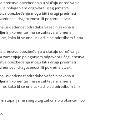
ja sredstvo obezbeđenja u slučaju određivanja
juje polaganjem odgovarajućeg jemstva.
va obezbeđenja mogu biti i drugi predmeti
rednosti, dragocenosti ili pokretne stvari.
 na usklađenost odredaba važećih zakona iz
avljenim komentarima se zahtevala izmena
jine, kako bi se one uskladile sa odredbom člana
ja sredstvo obezbeđenja u slučaju određivanja
sa zamenjuje polaganjem odgovarajućeg jemstva.
va obezbeđenja mogu biti i drugi predmeti
rednosti, dragocenosti ili pokretne stvari.
 na usklađenost odredaba važećih zakona iz
avljenim komentarima se zahtevala izmena
ine, kako bi se one uskladile sa odredbom čl. 7.
na stupanja na snagu tog zakona biti okončani po
a.