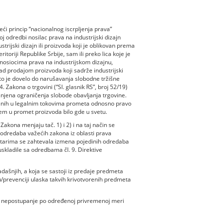
ći princip “nacionalnog iscrpljenja prava”
 odredbi nosilac prava na industrijski dizajn
trijski dizajn ili proizvoda koji je oblikovan prema
itoriji Republike Srbije, sam ili preko lica koje je
 nosiocima prava na industrijskom dizajnu,
d prodajom proizvoda koji sadrže industrijski
što je dovelo do narušavanja slobodne tržišne
Zakona o trgovini (“Sl. glasnik RS”, broj 52/19)
ranjena ograničenja slobode obavljanja trgovine.
enih u legalnim tokovima prometa odnosno pravo
njem u promet proizvoda bilo gde u svetu.
akona menjaju tač. 1) i 2) i na taj način se
odredaba važećih zakona iz oblasti prava
ntarima se zahtevala izmena pojedinih odredaba
uskladile sa odredbama čl. 9. Direktive
šnjih, a koja se sastoji iz predaje predmeta
u/prevenciji ulaska takvih krivotvorenih predmeta
za nepostupanje po određenoj privremenoj meri