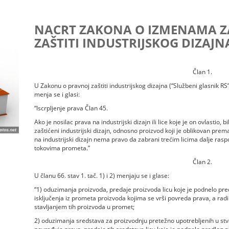
NACRT ZAKONA O IZMENAMA Z
ZAŠTITI INDUSTRIJSKOG DIZAJNA 
Član 1.
U Zakonu o pravnoj zaštiti industrijskog dizajna (“Službeni glasnik RS”,
menja se i glasi:
“Iscrpljenje prava Član 45.
Ako je nosilac prava na industrijski dizajn ili lice koje je on ovlastio,
zaštićeni industrijski dizajn, odnosno proizvod koji je oblikovan pre
na industrijski dizajn nema pravo da zabrani trećim licima dalje ras
tokovima prometa.”
Član 2.
U članu 66. stav 1. tač. 1) i 2) menjaju se i glase:
“1) oduzimanja proizvoda, predaje proizvoda licu koje je podnelo p
isključenja iz prometa proizvoda kojima se vrši povreda prava, a radi 
stavljanjem tih proizvoda u promet;
2) oduzimanja sredstava za proizvodnju pretežno upotrebljenih u stv