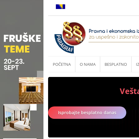
POČETNA
O NAMA
BESPLATNO
I
Vešt
Isprobajte besplatno danas