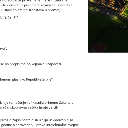
 za određivanje privremene mere ili zabrane
u ili proizvodnji predmeta kojima se povređuje
ili stavljanjem tih sredstava u promet;”
 1), 2) i 3)”.
tva”.
se po propisima po kojima su započeti.
benom glasniku Republike Srbije”.
iznije tumačenje i efikasniju primenu Zakona o
 građanskopravna zaštita imaju za cilj
kog dizajna nastale su u cilju usklađivanja sa
godine o sprovođenju prava intelektualne svojine