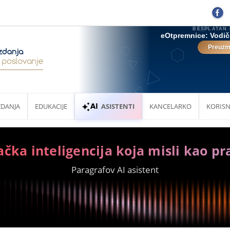
ZDANJA
EDUKACIJE
ASISTENTI
KANCELARKO
KORISN
ačka inteligencija koja misli kao pr
Paragrafov AI asistent