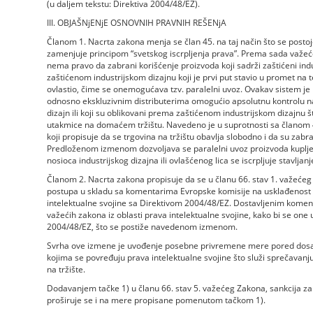
(u daljem tekstu: Direktiva 2004/48/EZ).
III. OBJAŠNjENjE OSNOVNIH PRAVNIH REŠENjA
Članom 1. Nacrta zakona menja se član 45. na taj način što se postoje
zamenjuje principom “svetskog iscrpljenja prava”. Prema sada važećoj
nema pravo da zabrani korišćenje proizvoda koji sadrži zaštićeni indus
zaštićenom industrijskom dizajnu koji je prvi put stavio u promet na ter
ovlastio, čime se onemogućava tzv. paralelni uvoz. Ovakav sistem je
odnosno ekskluzivnim distributerima omogućio apsolutnu kontrolu na
dizajn ili koji su oblikovani prema zaštićenom industrijskom dizajnu 
utakmice na domaćem tržištu. Navedeno je u suprotnosti sa članom 4. 
koji propisuje da se trgovina na tržištu obavlja slobodno i da su zab
Predloženom izmenom dozvoljava se paralelni uvoz proizvoda kuplj
nosioca industrijskog dizajna ili ovlašćenog lica se iscrpljuje stavlja
Članom 2. Nacrta zakona propisuje da se u članu 66. stav 1. važećeg Z
postupa u skladu sa komentarima Evropske komisije na usklađenost 
intelektualne svojine sa Direktivom 2004/48/EZ. Dostavljenim kome
važećih zakona iz oblasti prava intelektualne svojine, kako bi se one 
2004/48/EZ, što se postiže navedenom izmenom.
Svrha ove izmene je uvođenje posebne privremene mere pored dosada
kojima se povređuju prava intelektualne svojine što služi sprečavanj
na tržište.
Dodavanjem tačke 1) u članu 66. stav 5. važećeg Zakona, sankcija 
proširuje se i na mere propisane pomenutom tačkom 1).