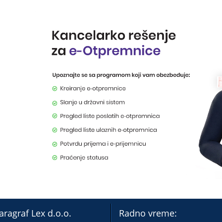
aragraf Lex d.o.o.
Radno vreme: