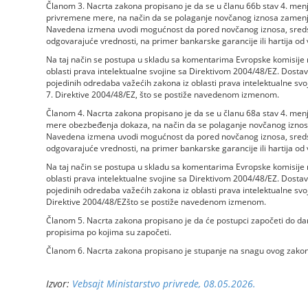
Članom 3. Nacrta zakona propisano je da se u članu 66b stav 4. men
privremene mere, na način da se polaganje novčanog iznosa zamen
Navedena izmena uvodi mogućnost da pored novčanog iznosa, sredst
odgovarajuće vrednosti, na primer bankarske garancije ili hartija od v
Na taj način se postupa u skladu sa komentarima Evropske komisije
oblasti prava intelektualne svojine sa Direktivom 2004/48/EZ. Dost
pojedinih odredaba važećih zakona iz oblasti prava intelektualne svo
7. Direktive 2004/48/EZ, što se postiže navedenom izmenom.
Članom 4. Nacrta zakona propisano je da se u članu 68a stav 4. men
mere obezbeđenja dokaza, na način da se polaganje novčanog izno
Navedena izmena uvodi mogućnost da pored novčanog iznosa, sredst
odgovarajuće vrednosti, na primer bankarske garancije ili hartija od v
Na taj način se postupa u skladu sa komentarima Evropske komisije
oblasti prava intelektualne svojine sa Direktivom 2004/48/EZ. Dost
pojedinih odredaba važećih zakona iz oblasti prava intelektualne svoj
Direktive 2004/48/EZšto se postiže navedenom izmenom.
Članom 5. Nacrta zakona propisano je da će postupci započeti do da
propisima po kojima su započeti.
Članom 6. Nacrta zakona propisano je stupanje na snagu ovog zakon
Izvor:
Vebsajt Ministarstvo privrede, 08.05.2026.