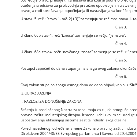
povređuje pravo, predaje tih sredstava licu koje je podnelo predlog
otuđenja sredstava za proizvodnju pretežno upotrebljenih u stvaranj
pravo, a radi sprečavanja otpočinjanja ili nastavljanja sa korišćenjem 
U stavu 5. reči: “stava 1. tač. 2) i 3)” zamenjuju se rečima: “stava 1. tač.
Član 3.
U članu 66b stav 4. reč: “iznosa” zamenjuje se rečju: “jemstva”.
Član 4.
U članu 68a stav 4. reči: “novčanog iznosa” zamenjuje se rečju: “jems
Član 5.
Postupci započeti do dana stupanja na snagu ovog zakona okončaće 
Član 6.
Ovaj zakon stupa na snagu osmog dana od dana objavljivanja u “Služ
IZ OBRAZLOŽENJA
II. RAZLOZI ZA DONOŠENjE ZAKONA
Rešenja iz predloženog Nacrta zakona imaju za cilj da omoguće prec
pravnoj zaštiti industrijskog dizajna. Izmene u delu kojim se uređuje
uspostavljanje efikasnijeg sistema zaštite industrijskog dizajna.
Pored navedenog, određene izmene Zakona o pravnoj zaštiti industrijs
Direktivom 2004/48/EZ Evropskog parlamenta i Saveta od 29.4.2004. 