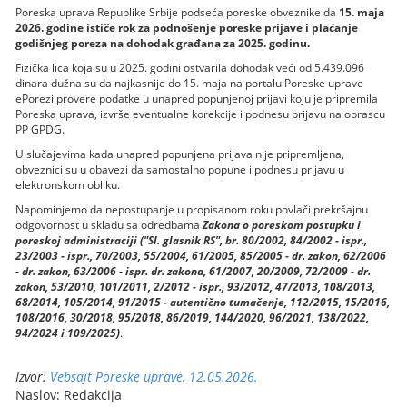
Poreska uprava Republike Srbije podseća poreske obveznike da
15. maja
2026. godine ističe rok za podnošenje poreske prijave i plaćanje
godišnjeg poreza na dohodak građana za 2025. godinu.
Fizička lica koja su u 2025. godini ostvarila dohodak veći od 5.439.096
dinara dužna su da najkasnije do 15. maja na portalu Poreske uprave
ePorezi provere podatke u unapred popunjenoj prijavi koju je pripremila
Poreska uprava, izvrše eventualne korekcije i podnesu prijavu na obrascu
PP GPDG.
U slučajevima kada unapred popunjena prijava nije pripremljena,
obveznici su u obavezi da samostalno popune i podnesu prijavu u
elektronskom obliku.
Napominjemo da nepostupanje u propisanom roku povlači prekršajnu
odgovornost u skladu sa odredbama
Zakona o poreskom postupku i
poreskoj administraciji ("Sl. glasnik RS", br. 80/2002, 84/2002 - ispr.,
23/2003 - ispr., 70/2003, 55/2004, 61/2005, 85/2005 - dr. zakon, 62/2006
- dr. zakon, 63/2006 - ispr. dr. zakona, 61/2007, 20/2009, 72/2009 - dr.
zakon, 53/2010, 101/2011, 2/2012 - ispr., 93/2012, 47/2013, 108/2013,
68/2014, 105/2014, 91/2015 - autentično tumačenje, 112/2015, 15/2016,
108/2016, 30/2018, 95/2018, 86/2019, 144/2020, 96/2021, 138/2022,
94/2024 i 109/2025)
.
Izvor:
Vebsajt Poreske uprave, 12.05.2026.
Naslov: Redakcija