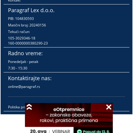
Kontakt
Paragraf Lex d.o.o.
PIB: 104830593
Matični broj: 20240156
Tekući račun:
105-3029346-18
160-0000000380290-23
Radno vreme:
Ponedeljak - petak
7:30 - 15:30
Kontaktirajte nas:
online@paragraf.rs
Politika privatnosti