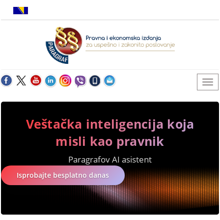
Veštačka inteligencija koja
misli kao pravnik
Paragrafov AI asistent
Isprobajte besplatno danas