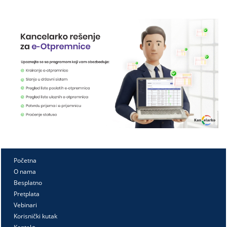
Početna
O nama
Besplatno
Pretplata
Vebinari
Korisnički kutak