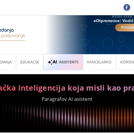
ZDANJA
EDUKACIJE
ASISTENTI
KANCELARKO
KORISN
ačka inteligencija koja misli kao pr
Paragrafov AI asistent