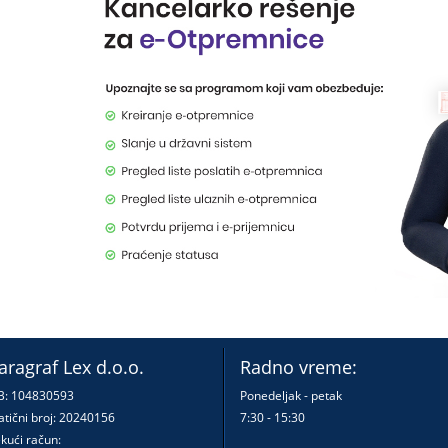
aragraf Lex d.o.o.
Radno vreme:
B: 104830593
Ponedeljak - petak
tični broj: 20240156
7:30 - 15:30
kući račun: