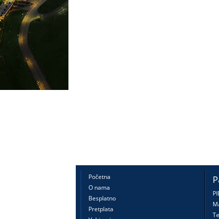
Početna
P
O nama
PI
Besplatno
Ma
Pretplata
Te