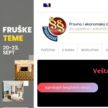
POČETNA
O NAMA
BESPLATNO
I
Vešt
Isprobajte besplatno danas