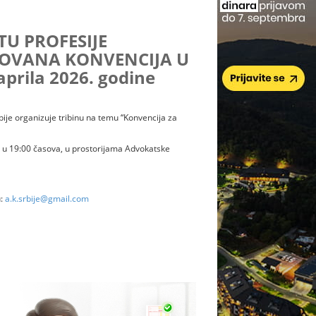
TU PROFESIJE
KOVANA KONVENCIJA U
 aprila 2026. godine
e organizuje tribinu na temu “Konvencija za
om u 19:00 časova, u prostorijama Advokatske
u:
a.k.srbije@gmail.com