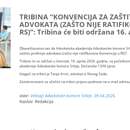
TRIBINA “KONVENCIJA ZA ZAŠTI
ADVOKATA (ZAŠTO NIJE RATIFI
RS)”: Tribina će biti održana 16.
Obaveštavamo vas da Advokatska akademija Advokatske komore Srbij
zaštitu profesije advokata (zašto nije ratifikovana Konvencija u RS)”.
Tribina će se održati u četvrtak, 16. aprila 2026. godine, sa početk
akademije Advokatske komore Srbije, Dečanska 13/VI sprat.
Izlagač na tribini je Tanja Arsić, advokat iz Novog Sada.
Zainteresovani za učešće na tribini prijavu podnose na e-mail adres
Izvor:
Vebsajt Advokatske komore Srbije, 09.04.2026.
Naslov: Redakcija