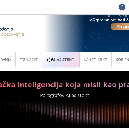
ZDANJA
EDUKACIJE
ASISTENTI
KANCELARKO
KORISN
ačka inteligencija koja misli kao pr
Paragrafov AI asistent