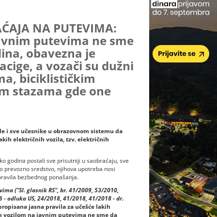
ĆAJA NA PUTEVIMA:
javnim putevima ne sme
dina, obavezna je
acige, a vozači su dužni
ma, biciklističkim
kim stazama gde one
ole i sve učesnike u obrazovnom sistemu da
h električnih vozila, tzv. električnih
ko godina postali sve prisutniji u saobraćaju, sve
čno prevozno sredstvo, njihova upotreba nosi
i pravila bezbednog ponašanja.
ma ("Sl. glasnik RS", br. 41/2009, 53/2010,
 - odluka US, 24/2018, 41/2018, 41/2018 - dr.
propisana jasna pravila za učešće lakih
m vozilom na javnim putevima ne sme da