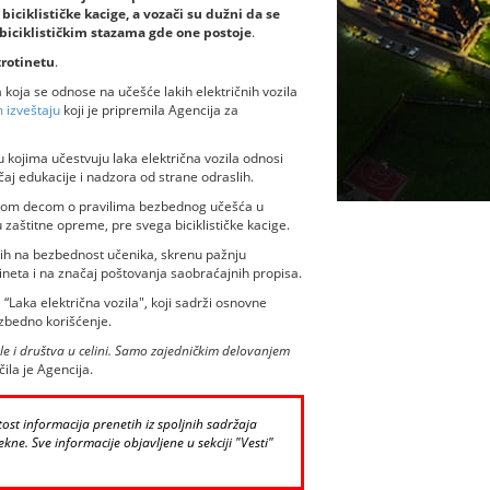
iciklističke kacige, a vozači su dužni da se
-biciklističkim stazama gde one postoje
.
trotinetu
.
 koja se odnose na učešće lakih električnih vozila
 izveštaju
koji je pripremila Agencija za
kojima učestvuju laka električna vozila odnosi
j edukacije i nadzora od strane odraslih.
vojom decom o pravilima bezbednog učešća u
zaštitne opreme, pre svega biciklističke kacige.
enih na bezbednost učenika, skrenu pažnju
ineta i na značaj poštovanja saobraćajnih propisa.
j “Laka električna vozila", koji sadrži osnovne
zbedno korišćenje.
e i društva u celini. Samo zajedničkim delovanjem
čila je Agencija.
st informacija prenetih iz spoljnih sadržaja
kne. Sve informacije objavljene u sekciji "Vesti"