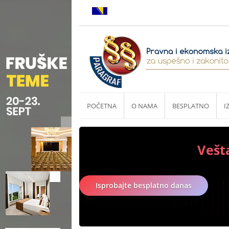
POČETNA
O NAMA
BESPLATNO
I
Vešt
Isprobajte besplatno danas