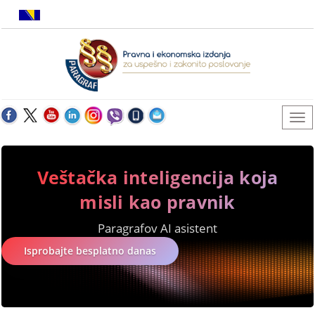
Veštačka inteligencija koja
misli kao pravnik
Paragrafov AI asistent
Isprobajte besplatno danas