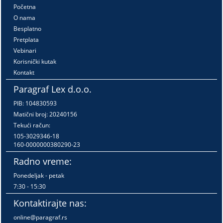
Početna
O nama
Besplatno
Pretplata
Vebinari
Korisnički kutak
Kontakt
Paragraf Lex d.o.o.
PIB: 104830593
Matični broj: 20240156
Tekući račun:
105-3029346-18
160-0000000380290-23
Radno vreme:
Ponedeljak - petak
7:30 - 15:30
Kontaktirajte nas:
online@paragraf.rs