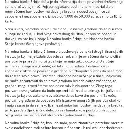
Narodna banka Srbije došla je do informacija da se privredno društvo koje
se na društvenoj mreži Fejsbuk oglašava pod imenom Imperial d.o.o.
neovlašćeno bavi poslovima davanja kredita, nudeći pozajmice za
zaposlene i nezaposlene u iznosu od 1.000 do 50.000 evra, samo uz ličnu
kartu.
S tim u vezi, Narodna banka Srbije apeluje na sve građane da se ni u kom
slučaju ne zadužuju kod ovog privrednog društva, jer ono ne poseduje
dozvolu za rad koju izdaje Narodna banka Srbije, niti Narodna banka
Srbije kontroliše njegovo poslovanje.
Narodna banka Srbije vrši kontrolu poslovanja banaka i drugih finansijskih
institucija kojima je izdala dozvolu za rad, ali nije ovlašćena da kontroliše
poslovanje privrednih društava koja nemaju takvu dozvolu. U slučaju
uzimanja pozajmica (kredita) od takvih privrednih društava postoji
značajan rizik da će poverenje građana biti zloupotrebljeno i da neće moći
da zaštite svoja prava i interese. Narodna banka Srbije u tim slučajevima
ne može garantovati da će prava građana biti adekvatno zaštićena, te
građani mogu trpeti štetne posledice takvih zloupotreba. Zbog toga
pozivamo sve građane da budu oprezni i da kredite uzimaju isključivo od
institucija koje su zakonom ovlašćene da se bave tim poslom. Takođe,
pozivamo građane da obaveste Ministarstvo unutrašnjih poslova ukoliko
imaju saznanja da se neko lice nezakonito bavi poslovima davanja kredita,
jer to predstavlja krivično delo. Spisak banaka koje posluju u Republici
Srbiji nalazi se na internet stranici Narodne banke Srbije.
Narodna banka Srbije će, kao i do sada, preduzimati sve potrebne mere iz
svoje nadležnosti radi zaštite korisnika finansijskih usluga i obezbeđivanja