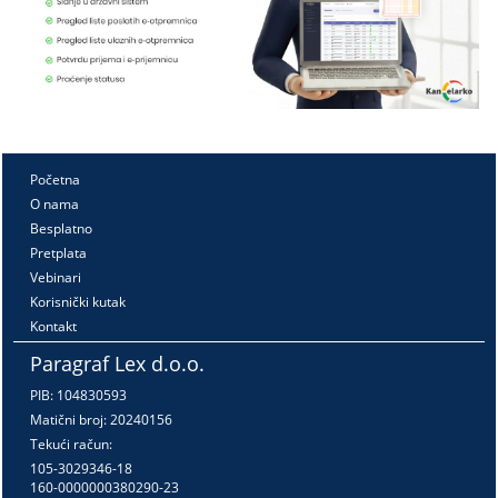
Početna
O nama
Besplatno
Pretplata
Vebinari
Korisnički kutak
Kontakt
Paragraf Lex d.o.o.
PIB: 104830593
Matični broj: 20240156
Tekući račun:
105-3029346-18
160-0000000380290-23