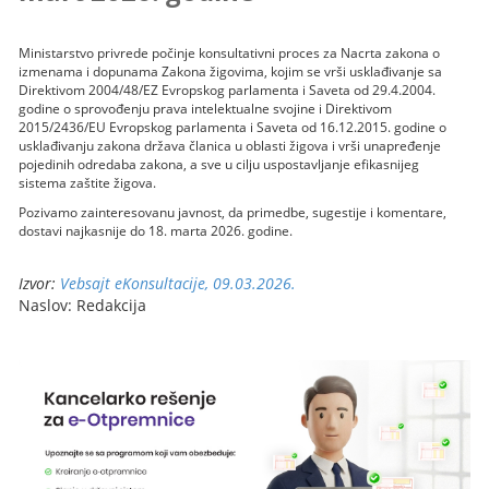
Ministarstvo privrede počinje konsultativni proces za Nacrta zakona o
izmenama i dopunama Zakona žigovima, kojim se vrši usklađivanje sa
Direktivom 2004/48/EZ Evropskog parlamenta i Saveta od 29.4.2004.
godine o sprovođenju prava intelektualne svojine i Direktivom
2015/2436/EU Evropskog parlamenta i Saveta od 16.12.2015. godine o
usklađivanju zakona država članica u oblasti žigova i vrši unapređenje
pojedinih odredaba zakona, a sve u cilju uspostavljanje efikasnijeg
sistema zaštite žigova.
Pozivamo zainteresovanu javnost, da primedbe, sugestije i komentare,
dostavi najkasnije do 18. marta 2026. godine.
Izvor:
Vebsajt eKonsultacije, 09.03.2026.
Naslov: Redakcija