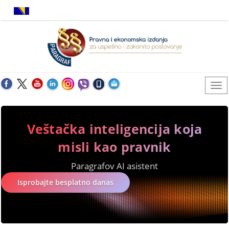
Veštačka inteligencija koja
misli kao pravnik
Paragrafov AI asistent
Isprobajte besplatno danas