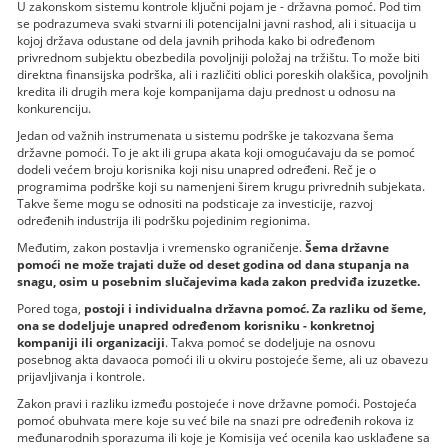
U zakonskom sistemu kontrole ključni pojam je - državna pomoć. Pod tim
se podrazumeva svaki stvarni ili potencijalni javni rashod, ali i situacija u
kojoj država odustane od dela javnih prihoda kako bi određenom
privrednom subjektu obezbedila povoljniji položaj na tržištu. To može biti
direktna finansijska podrška, ali i različiti oblici poreskih olakšica, povoljnih
kredita ili drugih mera koje kompanijama daju prednost u odnosu na
konkurenciju.
Jedan od važnih instrumenata u sistemu podrške je takozvana šema
državne pomoći. To je akt ili grupa akata koji omogućavaju da se pomoć
dodeli većem broju korisnika koji nisu unapred određeni. Reč je o
programima podrške koji su namenjeni širem krugu privrednih subjekata.
Takve šeme mogu se odnositi na podsticaje za investicije, razvoj
određenih industrija ili podršku pojedinim regionima.
Međutim, zakon postavlja i vremensko ograničenje.
Šema državne
pomoći ne može trajati duže od deset godina od dana stupanja na
snagu, osim u posebnim slučajevima kada zakon predviđa izuzetke.
Pored toga,
postoji i individualna državna pomoć. Za razliku od šeme,
ona se dodeljuje unapred određenom korisniku - konkretnoj
kompaniji ili organizaciji
. Takva pomoć se dodeljuje na osnovu
posebnog akta davaoca pomoći ili u okviru postojeće šeme, ali uz obavezu
prijavljivanja i kontrole.
Zakon pravi i razliku između postojeće i nove državne pomoći. Postojeća
pomoć obuhvata mere koje su već bile na snazi pre određenih rokova iz
međunarodnih sporazuma ili koje je Komisija već ocenila kao usklađene sa