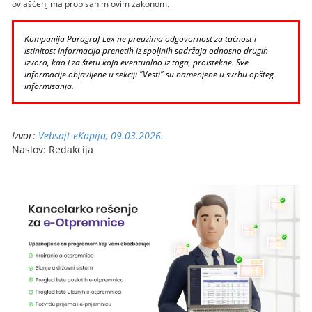
ovlašćenjima propisanim ovim zakonom.
Kompanija Paragraf Lex ne preuzima odgovornost za tačnost i
istinitost informacija prenetih iz spoljnih sadržaja odnosno drugih
izvora, kao i za štetu koja eventualno iz toga, proistekne. Sve
informacije objavljene u sekciji "Vesti" su namenjene u svrhu opšteg
informisanja.
Izvor:
Vebsajt eKapija, 09.03.2026.
Naslov: Redakcija