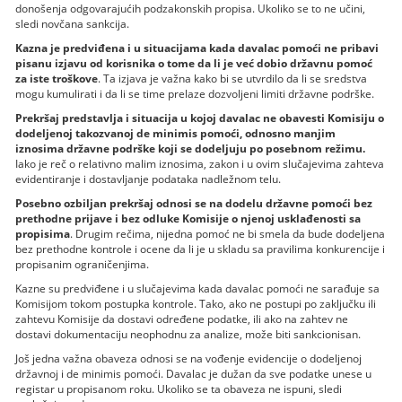
donošenja odgovarajućih podzakonskih propisa. Ukoliko se to ne učini,
sledi novčana sankcija.
Kazna je predviđena i u situacijama kada davalac pomoći ne pribavi
pisanu izjavu od korisnika o tome da li je već dobio državnu pomoć
za iste troškove
. Ta izjava je važna kako bi se utvrdilo da li se sredstva
mogu kumulirati i da li se time prelaze dozvoljeni limiti državne podrške.
Prekršaj predstavlja i situacija u kojoj davalac ne obavesti Komisiju o
dodeljenoj takozvanoj de minimis pomoći, odnosno manjim
iznosima državne podrške koji se dodeljuju po posebnom režimu.
Iako je reč o relativno malim iznosima, zakon i u ovim slučajevima zahteva
evidentiranje i dostavljanje podataka nadležnom telu.
Posebno ozbiljan prekršaj odnosi se na dodelu državne pomoći bez
prethodne prijave i bez odluke Komisije o njenoj usklađenosti sa
propisima
. Drugim rečima, nijedna pomoć ne bi smela da bude dodeljena
bez prethodne kontrole i ocene da li je u skladu sa pravilima konkurencije i
propisanim ograničenjima.
Kazne su predviđene i u slučajevima kada davalac pomoći ne sarađuje sa
Komisijom tokom postupka kontrole. Tako, ako ne postupi po zaključku ili
zahtevu Komisije da dostavi određene podatke, ili ako na zahtev ne
dostavi dokumentaciju neophodnu za analize, može biti sankcionisan.
Još jedna važna obaveza odnosi se na vođenje evidencije o dodeljenoj
državnoj i de minimis pomoći. Davalac je dužan da sve podatke unese u
registar u propisanom roku. Ukoliko se ta obaveza ne ispuni, sledi