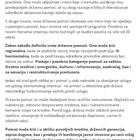
pravilima. Ona može uključivati i mere koje u trenutku uvođenja nisu
predstavljale državnu pomoć, ali su zbog razvoja tržišta ili liberalizacije
određenih delatnosti kasnije dobile taj status.
S druge strane, nova državna pomoć obuhvata sve mere koje ne spadaju
u postojeću pomoć, kao i izmene već postojećih programa. Posebno se
novim merama smatraju šeme kod kojih se budžet poveća za više od 20
odsto.
Zakon takođe definiše vrste državne pomoći. Ona može biti
regionalna
, kada se podstiče razvoj manje razvijenih područja,
ili
horizontalna
, kada se podržavaju određene privredne aktivnosti bez
obzira na sektor.
Postoje i posebne kategorije pomoći za zaštitu
životne sredine i energetiku, kulturu i informisanje, saobraćaj, kao i
za sanaciju i restrukturiranje preduzeća
.
Jedan od značajnih oblika je i pomoć u vidu naknade za obavljanje usluga
od opšteg ekonomskog interesa - na primer u oblastima gde država
obezbeđuje funkcionisanje važnih javnih usluga.
Državna pomoć se može dodeljivati kroz različite instrumente. Najčešći su
subvencije, odnosno bespovratna sredstva, kao i subvencionisane
kamatne stope na kredite. Pored toga, država može odobriti poreske
olakšice, smanjenje ili oslobađanje od plaćanja doprinosa, carina ili
lokalnih taksi.
Pomoć može biti i u obliku povoljnih kredita, državnih garancija,
otpisa dugova, kao i prodaje ili korišćenja javne imovine po ceni nižoj
od tržišne. U nekim slučajevima država može i da kupuje imovinu po