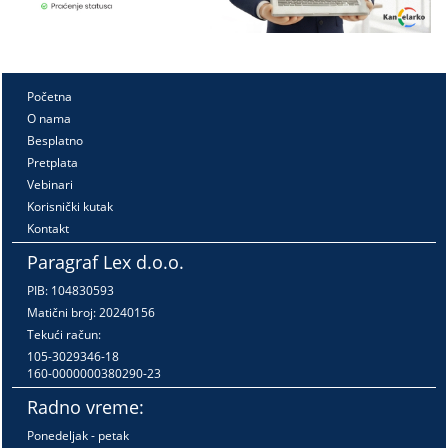
Početna
O nama
Besplatno
Pretplata
Vebinari
Korisnički kutak
Kontakt
Paragraf Lex d.o.o.
PIB: 104830593
Matični broj: 20240156
Tekući račun:
105-3029346-18
160-0000000380290-23
Radno vreme:
Ponedeljak - petak