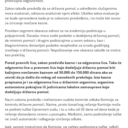
prekršajna odgovornost.
Zakon takođe predviđa da se državna pomoć u određenim slučajevima
mora evaluirati, odnosno analizirati njeni efekti. Ukoliko takva evaluacija
ne bude sprovedena kada je to zakonom predviđeno, i to može biti osnov
za izricanje novčane kazne.
Poseban segment obaveza odnosi se na evidenciju podsticaja u
poljoprivredi. Davalac mora voditi podatke o dodeljenoj državnoj pomoći,
de minimis pomoći i drugim podsticajima u ovom sektoru, kao i
blagovremeno dostavljati podatke neophodne za izradu godišnjeg
izveštaja o državnoj pomoći. Nepoštovanje ove obaveze takođe se tretira
kao prekršaj.
Pored pravnih lica, zakon predviđa kazne i za odgovorna lica. Tako će
odgovorno lice u pravnom licu koje dodeljuje državnu pomoć biti
kažnjeno novčanom kaznom od 50.000 do 150.000 dinara ako se
utvrdi da je došlo do nekog od navedenih prekršaja. Ista kazna
propisana je i za odgovorna lica u državnim organima, organima
autonomne pokrajine ili jedinicama lokalne samouprave koje
dodeljuju državnu pomoć.
Nacrt zakona predviđa i mehanizam sudske kontrole odluka Komisije za
kontrolu državne pomoći. Naime, protiv konačnog rešenja Komisije može
se podneti tužba Upravnom sudu, i to u roku od 30 dana od dana kada je
rešenje dostavljeno stranci u postupku. Međutim, samo podnošenje tužbe
ne znači automatski i odlaganje izvršenja odluke.
Ipak, postoji mogućnost da Komisija, na zahtev podnosioca tužbe, odloži