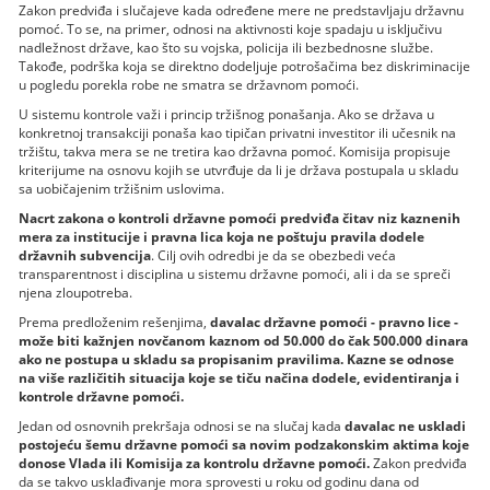
Zakon predviđa i slučajeve kada određene mere ne predstavljaju državnu
pomoć. To se, na primer, odnosi na aktivnosti koje spadaju u isključivu
nadležnost države, kao što su vojska, policija ili bezbednosne službe.
Takođe, podrška koja se direktno dodeljuje potrošačima bez diskriminacije
u pogledu porekla robe ne smatra se državnom pomoći.
U sistemu kontrole važi i princip tržišnog ponašanja. Ako se država u
konkretnoj transakciji ponaša kao tipičan privatni investitor ili učesnik na
tržištu, takva mera se ne tretira kao državna pomoć. Komisija propisuje
kriterijume na osnovu kojih se utvrđuje da li je država postupala u skladu
sa uobičajenim tržišnim uslovima.
Nacrt zakona o kontroli državne pomoći predviđa čitav niz kaznenih
mera za institucije i pravna lica koja ne poštuju pravila dodele
državnih subvencija
. Cilj ovih odredbi je da se obezbedi veća
transparentnost i disciplina u sistemu državne pomoći, ali i da se spreči
njena zloupotreba.
Prema predloženim rešenjima,
davalac državne pomoći - pravno lice -
može biti kažnjen novčanom kaznom od 50.000 do čak 500.000 dinara
ako ne postupa u skladu sa propisanim pravilima. Kazne se odnose
na više različitih situacija koje se tiču načina dodele, evidentiranja i
kontrole državne pomoći.
Jedan od osnovnih prekršaja odnosi se na slučaj kada
davalac ne uskladi
postojeću šemu državne pomoći sa novim podzakonskim aktima koje
donose Vlada ili Komisija za kontrolu državne pomoći.
Zakon predviđa
da se takvo usklađivanje mora sprovesti u roku od godinu dana od