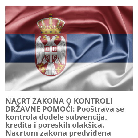
NACRT ZAKONA O KONTROLI
DRŽAVNE POMOĆI: Pooštrava se
kontrola dodele subvencija,
kredita i poreskih olakšica.
Nacrtom zakona predviđena