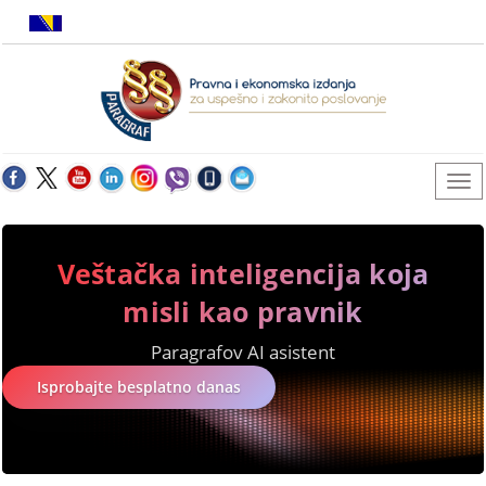
Veštačka inteligencija koja
misli kao pravnik
Paragrafov AI asistent
Isprobajte besplatno danas