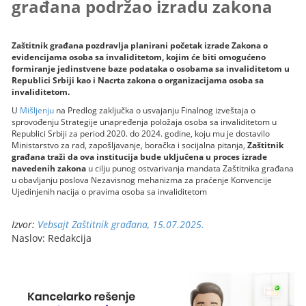
građana podržao izradu zakona
Zaštitnik građana pozdravlja planirani početak izrade Zakona o
evidencijama osoba sa invaliditetom, kojim će biti omogućeno
formiranje jedinstvene baze podataka o osobama sa invaliditetom u
Republici Srbiji kao i Nacrta zakona o organizacijama osoba sa
invaliditetom.
U
Mišljenju
na Predlog zaključka o usvajanju Finalnog izveštaja o
sprovođenju Strategije unapređenja položaja osoba sa invaliditetom u
Republici Srbiji za period 2020. do 2024. godine, koju mu je dostavilo
Ministarstvo za rad, zapošljavanje, boračka i socijalna pitanja,
Zaštitnik
građana traži da ova institucija bude uključena u proces izrade
navedenih zakona
u cilju punog ostvarivanja mandata Zaštitnika građana
u obavljanju poslova Nezavisnog mehanizma za praćenje Konvencije
Ujedinjenih nacija o pravima osoba sa invaliditetom
Izvor:
Vebsajt Zaštitnik građana, 15.07.2025.
Naslov: Redakcija