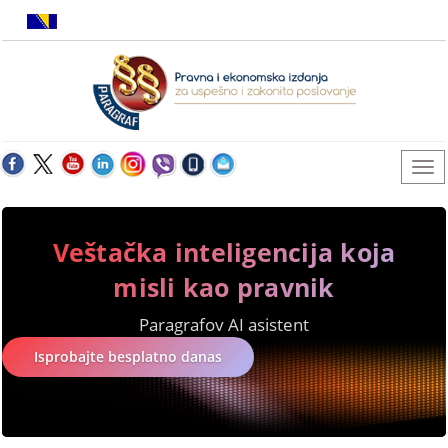
Veštačka inteligencija koja
misli kao pravnik
Paragrafov AI asistent
Isprobajte besplatno danas