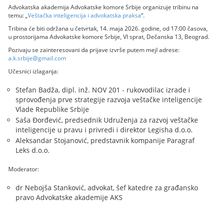
Advokatska akademija Advokatske komore Srbije organizuje tribinu na
temu: „
Veštačka inteligencija i advokatska praksa
“.
Tribina će biti održana u četvrtak, 14. maja 2026. godine, od 17:00 časova,
u prostorijama Advokatske komore Srbije, VI sprat, Dečanska 13, Beograd.
Pozivaju se zainteresovani da prijave izvrše putem mejl adrese:
a.k.srbije@gmail.com
Učesnici izlaganja:
Stefan Badža, dipl. inž. NOV 201 - rukovodilac izrade i
sprovođenja prve strategije razvoja veštačke inteligencije
Vlade Republike Srbije
Saša Đorđević, predsednik Udruženja za razvoj veštačke
inteligencije u pravu i privredi i direktor Legisha d.o.o.
Aleksandar Stojanović, predstavnik kompanije Paragraf
Leks d.o.o.
Moderator:
dr Nebojša Stanković, advokat, šef katedre za građansko
pravo Advokatske akademije AKS