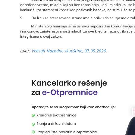
određeno vreme, mladih koji su bez zaposlenja, kao i mladih koji s
konkurišu za stambeni kredit kod poslovnih banaka, ne stimuliše se p
9. Da li su zainteresovane strane imale priliku da se izjasne
Ministarstvo finansija je na osnovu neposredne komunikacije s
i na osnovu zainteresovanosti mladih za ove kredite, razmotrilo sve 
integrisana u ovaj zakon.
Izvor:
Vebsajt Narodne skupštine, 07.05.2026.