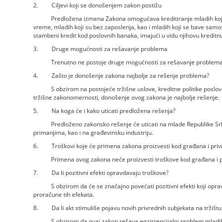
2. Ciljevi koji se donošenjem zakon postižu
Predložena izmena Zakona omogućava kreditiranje mladih koji s
vreme, mladih koji su bez zaposlenja, kao i mladih koji se bave sam
stambeni kredit kod poslovnih banaka, imajući u vidu njihovu kreditnu 
3. Druge mogućnosti za rešavanje problema
Trenutno ne postoje druge mogućnosti za rešavanje problema
4. Zašto je donošenje zakona najbolje za rešenje problema?
S obzirom na postojeće tržišne uslove, kreditne politike poslovni
tržišne zakonomernosti, donošenje ovog zakona je najbolje rešenje.
5. Na koga će i kako uticati predložena rešenja?
Predloženo zakonsko rešenje će uticati na mlade Republike Srbije
primanjima, kao i na građevinsku industriju.
6. Troškovi koje će primena zakona proizvesti kod građana i priv
Primena ovog zakona neće proizvesti troškove kod građana i p
7. Da li pozitivni efekti opravdavaju troškove?
S obzirom da će se značajno povećati pozitivni efekti koji opravd
proračune tih efekata.
8. Da li akt stimuliše pojavu novih privrednih subjekata na tržišt
S obzirom da ovaj zakon rešava egzistencijalni problem mladih ko