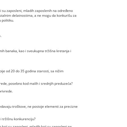
u zaposleni, mladih zaposlenih na određeno
ostalnim delatnostima, a ne mogu da konkurišu za
politiku.
.
h banaka, kao i sveukupna tržišna kretanja i
 od 20 do 35 godina starosti, sa nižim
rede, posebno kod malih i srednjih preduzeća?
rivrede.
avaju troškove, ne postoje elementi za precizne
u i tržišnu konkurenciju?
ji su zaposleni, mladih koji su zaposleni na