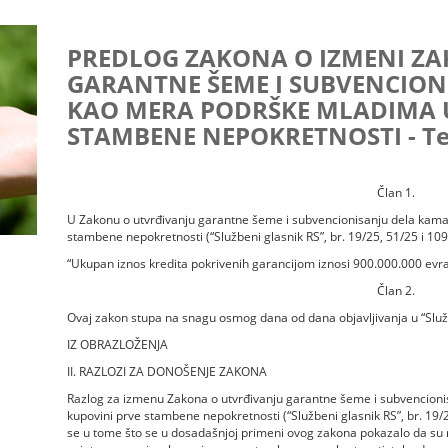
PREDLOG ZAKONA O IZMENI Z
GARANTNE ŠEME I SUBVENCION
KAO MERA PODRŠKE MLADIMA U
STAMBENE NEPOKRETNOSTI - Tek
Član 1.
U Zakonu o utvrđivanju garantne šeme i subvencionisanju dela kam
stambene nepokretnosti (“Službeni glasnik RS”, br. 19/25, 51/25 i 109/2
“Ukupan iznos kredita pokrivenih garancijom iznosi 900.000.000 evra 
Član 2.
Ovaj zakon stupa na snagu osmog dana od dana objavljivanja u “Služ
IZ OBRAZLOŽENJA
II. RAZLOZI ZA DONOŠENJE ZAKONA
Razlog za izmenu Zakona o utvrđivanju garantne šeme i subvencion
kupovini prve stambene nepokretnosti (“Službeni glasnik RS”, br. 19/2
se u tome što se u dosadašnjoj primeni ovog zakona pokazalo da su 