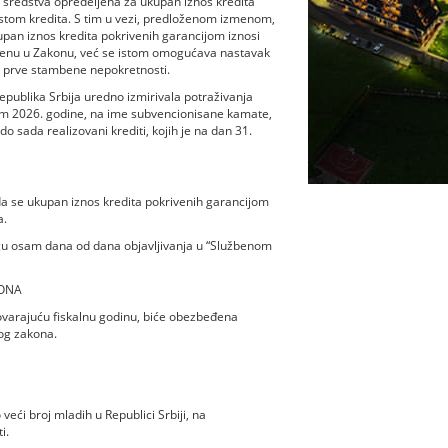
 sredstva opredeljena za ukupan iznos kredita
rstom kredita. S tim u vezi, predloženom izmenom,
pan iznos kredita pokrivenih garancijom iznosi
menu u Zakonu, već se istom omogućava nastavak
 prve stambene nepokretnosti.
ublika Srbija uredno izmirivala potraživanja
om 2026. godine, na ime subvencionisane kamate,
o sada realizovani krediti, kojih je na dan 31.
da se ukupan iznos kredita pokrivenih garancijom
a.
gu osam dana od dana objavljivanja u “Službenom
KONA
arajuću fiskalnu godinu, biće obezbeđena
og zakona.
broj mladih u Republici Srbiji, na
i.