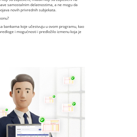
e bave samostalnim delatnostima, a ne mogu da
ojava novih privrednih subjekata.
 o zakonu?
a bankama koje učestvuju u ovom programu, kao
predloge i mogućnosti i predložilo izmenu koja je