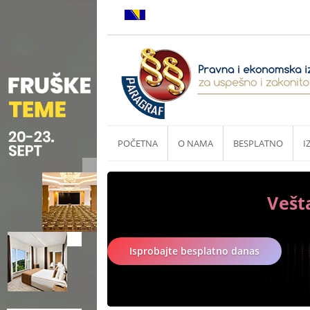
POČETNA
O NAMA
BESPLATNO
I
Vešt
Isprobajte besplatno danas