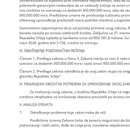
zainteresovani za kupovinu prve stambene nepokretnosti, tako da su
pokrivenih garancijom nedovoljna da se zadovolji tražnja za ovom v
ova sredstva se uvećavaju za dodatnih 300.000.000 evra, tako da uku
900.000.000 evra. Predložena izmena ne predstavlja suštinsku pro
efikasnog sprovođenja preduzetih mera podrške mladima u kupovini
Istovremeno napominjemo da je od početka primene ovog zakona, Rep
banaka nastala po osnovu odobrenih kredita. Zaključno sa 31. mart
Republika Srbija isplatila je bankama iznos od RSD 581,8 miliona. Svi d
mart 2026. godine bilo 5.736, uredno se izmiruju.
III. OBJAŠNJENJE POJEDINAČNIH REŠENJA
Članom 1. Predloga zakona u članu 3. Zakona menja se stav 4, tako 
uvećava za dodatnih 300.000.000 evra i sada iznosi 900.000.000 evr
Članom 2. Predloga zakona određeno je da ovaj zakon stupa na sna
glasniku Republike Srbije”.
IV. FINANSIJSKA SREDSTVA POTREBNA ZA SPROVOĐENJE OVOG ZA
Za realizaciju ovog zakona, u budžetu Republike Srbije za odgov
sredstva neophodna za izvršavanje obaveza preuzetih po osnovu ov
V. ANALIZA EFEKATA
1. Određivanje problema koje zakon treba da reši
Predložena izmena Zakona treba da poveća mogućnost da što veći 
jednostavniji i lakši način, dođe do svoje prve stambene nepokretnost