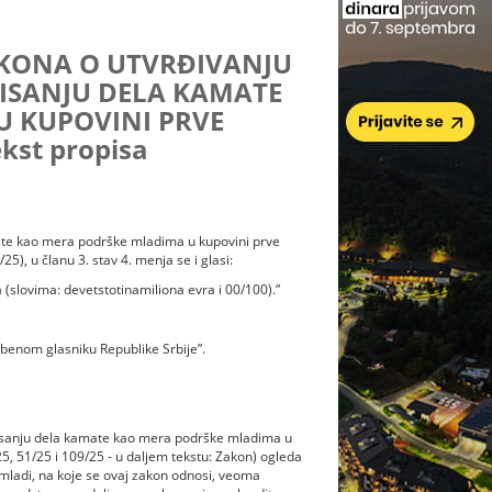
AKONA O UTVRĐIVANJU
ISANJU DELA KAMATE
 KUPOVINI PRVE
st propisa
ate kao mera podrške mladima u kupovini prve
5), u članu 3. stav 4. menja se i glasi:
(slovima: devetstotinamiliona evra i 00/100).”
benom glasniku Republike Srbije”.
isanju dela kamate kao mera podrške mladima u
5, 51/25 i 109/25 - u daljem tekstu: Zakon) ogleda
mladi, na koje se ovaj zakon odnosi, veoma