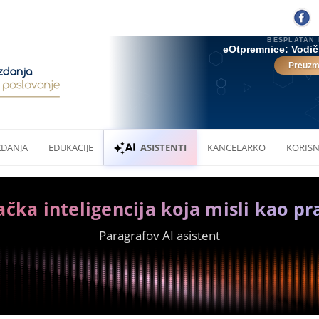
ZDANJA
EDUKACIJE
ASISTENTI
KANCELARKO
KORISN
ačka inteligencija koja misli kao pr
Paragrafov AI asistent