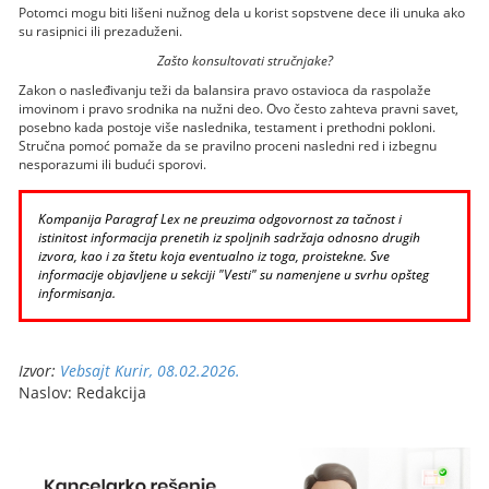
Potomci mogu biti lišeni nužnog dela u korist sopstvene dece ili unuka ako
su rasipnici ili prezaduženi.
Zašto konsultovati stručnjake?
Zakon o nasleđivanju teži da balansira pravo ostavioca da raspolaže
imovinom i pravo srodnika na nužni deo. Ovo često zahteva pravni savet,
posebno kada postoje više naslednika, testament i prethodni pokloni.
Stručna pomoć pomaže da se pravilno proceni nasledni red i izbegnu
nesporazumi ili budući sporovi.
Kompanija Paragraf Lex ne preuzima odgovornost za tačnost i
istinitost informacija prenetih iz spoljnih sadržaja odnosno drugih
izvora, kao i za štetu koja eventualno iz toga, proistekne. Sve
informacije objavljene u sekciji "Vesti" su namenjene u svrhu opšteg
informisanja.
Izvor:
Vebsajt Kurir, 08.02.2026.
Naslov: Redakcija