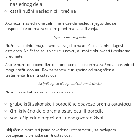
naslednog dela
ostali nužni naslednici - trećina
Ako nužni naslednik ne želi ili ne može da nasledi, njegov deo se
raspodeljuje prema zakonitim pravilima nasleđivanja.
Isplata nužnog dela
Nužni naslednici imaju pravo na svoj deo nakon što se izmire dugovi
ostavioca. Najčešće se isplaćuje u novcu, ali može obuhvatiti i konkretne
predmete.
Ako je nužni deo povređen testamentom ili poklonima za života, naslednici
mogu tražiti dopunu. Rok za zahtev je tri godine od proglašenja
testamenta ili smrti ostavioca.
Isključenje ili lišenje nužnih naslednika
Nužni naslednik može biti isključen ako:
grubo krši zakonske i porodične obaveze prema ostaviocu
čini krivično delo prema ostaviocu ili porodici
vodi očigledno nepošten i neodgovoran život
Isključenje mora biti jasno navedeno u testamentu, sa razlogom
postojećim u trenutku smrti ostavioca.