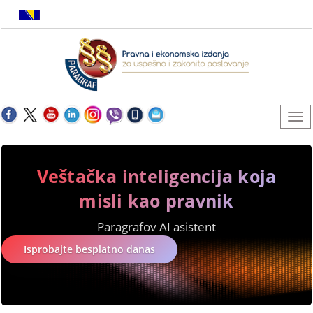
Veštačka inteligencija koja
misli kao pravnik
Paragrafov AI asistent
Isprobajte besplatno danas