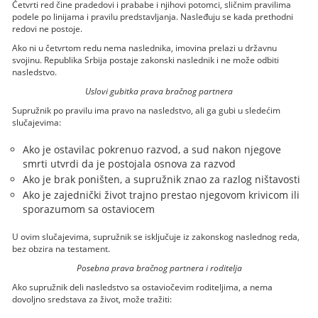
Četvrti red čine pradedovi i prababe i njihovi potomci, sličnim pravilima
podele po linijama i pravilu predstavljanja. Nasleđuju se kada prethodni
redovi ne postoje.
Ako ni u četvrtom redu nema naslednika, imovina prelazi u državnu
svojinu. Republika Srbija postaje zakonski naslednik i ne može odbiti
nasledstvo.
Uslovi gubitka prava bračnog partnera
Supružnik po pravilu ima pravo na nasledstvo, ali ga gubi u sledećim
slučajevima:
Ako je ostavilac pokrenuo razvod, a sud nakon njegove
smrti utvrdi da je postojala osnova za razvod
Ako je brak poništen, a supružnik znao za razlog ništavosti
Ako je zajednički život trajno prestao njegovom krivicom ili
sporazumom sa ostaviocem
U ovim slučajevima, supružnik se isključuje iz zakonskog naslednog reda,
bez obzira na testament.
Posebna prava bračnog partnera i roditelja
Ako supružnik deli nasledstvo sa ostaviočevim roditeljima, a nema
dovoljno sredstava za život, može tražiti: