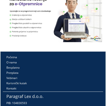
Početna
O nama
Besplatno
Pretplata
Vebinari
Korisnički kutak
Kontakt
Paragraf Lex d.o.o.
PIB: 104830593