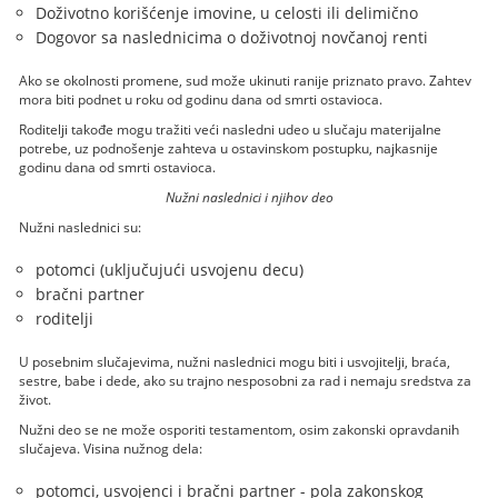
Doživotno korišćenje imovine, u celosti ili delimično
Dogovor sa naslednicima o doživotnoj novčanoj renti
Ako se okolnosti promene, sud može ukinuti ranije priznato pravo. Zahtev
mora biti podnet u roku od godinu dana od smrti ostavioca.
Roditelji takođe mogu tražiti veći nasledni udeo u slučaju materijalne
potrebe, uz podnošenje zahteva u ostavinskom postupku, najkasnije
godinu dana od smrti ostavioca.
Nužni naslednici i njihov deo
Nužni naslednici su:
potomci (uključujući usvojenu decu)
bračni partner
roditelji
U posebnim slučajevima, nužni naslednici mogu biti i usvojitelji, braća,
sestre, babe i dede, ako su trajno nesposobni za rad i nemaju sredstva za
život.
Nužni deo se ne može osporiti testamentom, osim zakonski opravdanih
slučajeva. Visina nužnog dela:
potomci, usvojenci i bračni partner - pola zakonskog