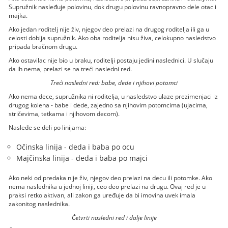
Supružnik nasleđuje polovinu, dok drugu polovinu ravnopravno dele otac i
majka.
Ako jedan roditelj nije živ, njegov deo prelazi na drugog roditelja ili ga u
celosti dobija supružnik. Ako oba roditelja nisu živa, celokupno nasledstvo
pripada bračnom drugu.
Ako ostavilac nije bio u braku, roditelji postaju jedini naslednici. U slučaju
da ih nema, prelazi se na treći nasledni red.
Treći nasledni red: babe, dede i njihovi potomci
Ako nema dece, supružnika ni roditelja, u nasledstvo ulaze prezimenjaci iz
drugog kolena - babe i dede, zajedno sa njihovim potomcima (ujacima,
stričevima, tetkama i njihovom decom).
Nasleđe se deli po linijama:
Očinska linija - deda i baba po ocu
Majčinska linija - deda i baba po majci
Ako neki od predaka nije živ, njegov deo prelazi na decu ili potomke. Ako
nema naslednika u jednoj liniji, ceo deo prelazi na drugu. Ovaj red je u
praksi retko aktivan, ali zakon ga uređuje da bi imovina uvek imala
zakonitog naslednika.
Četvrti nasledni red i dalje linije