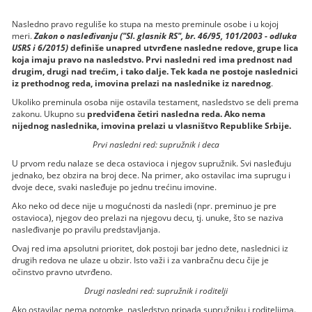
Nasledno pravo reguliše ko stupa na mesto preminule osobe i u kojoj
meri.
Zakon o nasleđivanju ("Sl. glasnik RS", br. 46/95, 101/2003 - odluka
USRS i 6/2015)
definiše unapred utvrđene nasledne redove, grupe lica
koja imaju pravo na nasledstvo. Prvi nasledni red ima prednost nad
drugim, drugi nad trećim, i tako dalje. Tek kada ne postoje naslednici
iz prethodnog reda, imovina prelazi na naslednike iz narednog
.
Ukoliko preminula osoba nije ostavila testament, nasledstvo se deli prema
zakonu. Ukupno su
predviđena četiri nasledna reda. Ako nema
nijednog naslednika, imovina prelazi u vlasništvo Republike Srbije.
Prvi nasledni red: supružnik i deca
U prvom redu nalaze se deca ostavioca i njegov supružnik. Svi nasleđuju
jednako, bez obzira na broj dece. Na primer, ako ostavilac ima suprugu i
dvoje dece, svaki nasleđuje po jednu trećinu imovine.
Ako neko od dece nije u mogućnosti da nasledi (npr. preminuo je pre
ostavioca), njegov deo prelazi na njegovu decu, tj. unuke, što se naziva
nasleđivanje po pravilu predstavljanja.
Ovaj red ima apsolutni prioritet, dok postoji bar jedno dete, naslednici iz
drugih redova ne ulaze u obzir. Isto važi i za vanbračnu decu čije je
očinstvo pravno utvrđeno.
Drugi nasledni red: supružnik i roditelji
Ako ostavilac nema potomke, nasledstvo pripada supružniku i roditeljima.