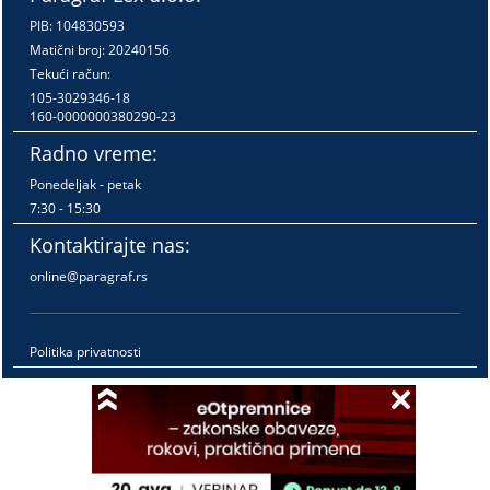
PIB: 104830593
Matični broj: 20240156
Tekući račun:
105-3029346-18
160-0000000380290-23
Radno vreme:
Ponedeljak - petak
7:30 - 15:30
Kontaktirajte nas:
online@paragraf.rs
Politika privatnosti