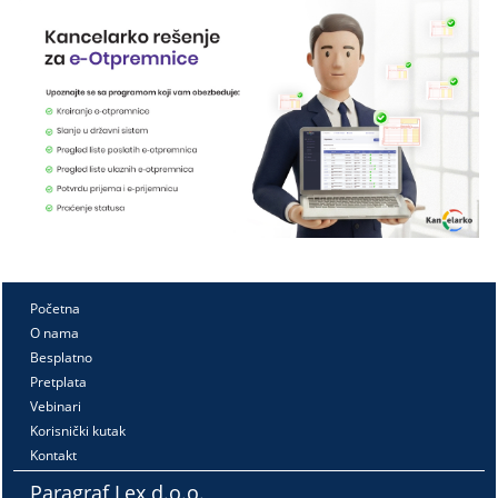
Početna
O nama
Besplatno
Pretplata
Vebinari
Korisnički kutak
Kontakt
Paragraf Lex d.o.o.