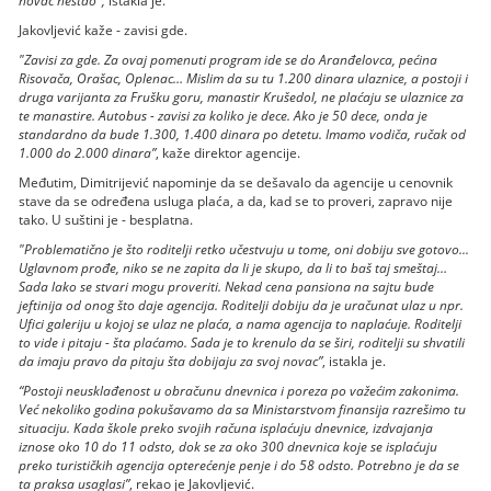
novac nestao",
istakla je.
Jakovljević kaže - zavisi gde.
"Zavisi za gde. Za ovaj pomenuti program ide se do Aranđelovca, pećina
Risovača, Orašac, Oplenac… Mislim da su tu 1.200 dinara ulaznice, a postoji i
druga varijanta za Frušku goru, manastir Krušedol, ne plaćaju se ulaznice za
te manastire. Autobus - zavisi za koliko je dece. Ako je 50 dece, onda je
standardno da bude 1.300, 1.400 dinara po detetu. Imamo vodiča, ručak od
1.000 do 2.000 dinara”
, kaže direktor agencije.
Međutim, Dimitrijević napominje da se dešavalo da agencije u cenovnik
stave da se određena usluga plaća, a da, kad se to proveri, zapravo nije
tako. U suštini je - besplatna.
"Problematično je što roditelji retko učestvuju u tome, oni dobiju sve gotovo...
Uglavnom prođe, niko se ne zapita da li je skupo, da li to baš taj smeštaj…
Sada lako se stvari mogu proveriti. Nekad cena pansiona na sajtu bude
jeftinija od onog što daje agencija. Roditelji dobiju da je uračunat ulaz u npr.
Ufici galeriju u kojoj se ulaz ne plaća, a nama agencija to naplaćuje. Roditelji
to vide i pitaju - šta plaćamo. Sada je to krenulo da se širi, roditelji su shvatili
da imaju pravo da pitaju šta dobijaju za svoj novac”
, istakla je.
“Postoji neusklađenost u obračunu dnevnica i poreza po važećim zakonima.
Već nekoliko godina pokušavamo da sa Ministarstvom finansija razrešimo tu
situaciju. Kada škole preko svojih računa isplaćuju dnevnice, izdvajanja
iznose oko 10 do 11 odsto, dok se za oko 300 dnevnica koje se isplaćuju
preko turističkih agencija opterećenje penje i do 58 odsto. Potrebno je da se
ta praksa usaglasi”
, rekao je Jakovljević.