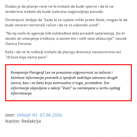
Dodao je da pitanje cene ne bi trebalo da bude sporno i da bi na
tenderima trebalo da bude izabrana najpovoljnija ponuda.
Dimitrijević dodaje da "kada bi se isplate vršile preko škole, mogao bi da
bude otvoren namenski račun i da se to zakonski uredi".
"Na taj način bi agencije bile oslobođene dela poreskih opterećenja, što bi
dovelo do smanjenja troškova, a samim tim i nižih cena ekskurzija”
, navodi
članica Foruma.
Kaže i da ne bi roditelji trebalo da plaćaju dnevnice nastavnicima već
"država koja nema para".
Kompanija Paragraf Lex ne preuzima odgovornost za tačnost i
istinitost informacija prenetih iz spoljnih sadržaja odnosno drugih
izvora, kao i za štetu koja eventualno iz toga, proistekne. Sve
informacije objavljene u sekciji "Vesti" su namenjene u svrhu opšteg
informisanja.
Izvor:
Vebsajt N1, 07.06.2026.
Naslov: Redakcija