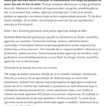
tamo gde idu vide nešto istorijski ili kulturološki što mogu da povežu sa
onim što uče ili što će učiti
. Postoje ustaljene destinacije na koje godinama
deca idu. Nastavnici bi trebalo da naprave plan i program, predlože gde se
ide, to se predoči kao zahtev, agencija sastavlja put i onda je tu tender,
javljaju se agencije i na osnovu toga se bira najpovoljnija ponuda. To ide kroz
Savet roditelja, da se slože i da komisija proveri da li je sve ispoštovano"
,
ukazala je Dimitrijević.
Kaže i da u Devetoj gimnaziji uvek jedna agencija dobija tender.
Roditelji đaka Devete gimnazije optužili su direktorku te škole i turističku
agenciju za navodno "sistemsko kršenje zakona, administrativnu
samovolju i finansijske malverzacije koje godinama prate organizaciju
ekskurzija u ovoj ustanovi". Oni navode da su najveći problem dnevnice za
profesore, uplata poreza i favorizovanje jedne agencije na tenderu, koja
godinama unazad dobija poslove u ovoj školi. Sa druge strane, turistička
agencija sve to demantuje.
Dimitrijević je kazala šta ona zna o tome.
"Ne mogu da kažem precizno detalje jer je to između roditelja i direktorke…
Ono što ja znam je da se ispostavlja da dnevnice koje su nama bile
isplaćivane, dobijali smo ugovor koji potpisujemo sa agencijom u kojem je
pisalo da mi to radimo bez naknade a uplaćivane su nam dnevnice koje su
roditeljima obračunavane bruto, nama uplaćivano neto, a ta razlika je
trebalo da bude uplaćena PIO fondu kroz poreze i doprinose. Ali roditelji su
proverili, ispostavilo se da nije uplaćeno i mi smo proverili. To znači da je
ogromna suma za četiri godine ekskurzije negde u vazduhu. Suština je da je