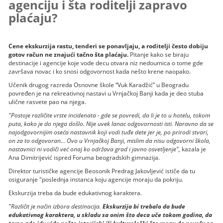
agenciju i šta roditelji zapravo
plaćaju?
Cene ekskurzija rastu, tenderi se ponavljaju, a roditelji često dobiju
gotov račun ne znajući tačno šta plaćaju.
Pitanje kako se biraju
destinacije i agencije koje vode decu otvara niz nedoumica o tome gde
završava novac i ko snosi odgovornost kada nešto krene naopako.
Učenik drugog razreda Osnovne škole “Vuk Karadžić” u Beogradu
povređen je na rekreativnoj nastavi u Vrnjačkoj Banji kada je deo stuba
ulične rasvete pao na njega.
"Postoje različite vrste incidenata - gde se povredi, da li je to u hotelu, tokom
puta, kako je do njega došlo. Nije uvek lanac odgovornosti isti. Naravno da se
najodgovornijim oseća nastavnik koji vodi tuđe dete jer je, po prirodi stvari,
on za to odgovoran… Ovo u Vrnjačkoj Banji, mislim da nisu odgovorni škola,
nastavnici ni vodiči već onaj ko održava grad i javno osvetljenje",
kazala je
Ana Dimitrijević ispred Foruma beogradskih gimnazija.
Direktor turističke agencije Beosonik Predrag Jakovljević ističe da tu
osiguranje "poslednja instanca koju agencije moraju da pokriju.
Ekskurzija treba da bude edukativnog karaktera.
"Različit je način izbora destinacija.
Ekskurzija bi trebalo da bude
edukativnog karaktera, u skladu sa onim što deca uče tokom godina, da