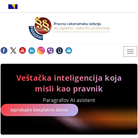
Veštačka inteligencija koja
misli kao pravnik
Paragrafov AI asistent
Isprobajte besplatno danas