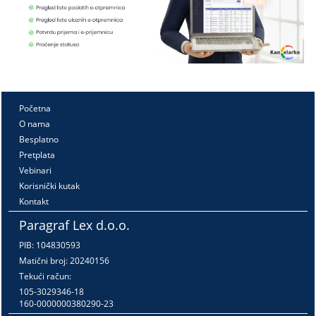
Početna
O nama
Besplatno
Pretplata
Vebinari
Korisnički kutak
Kontakt
Paragraf Lex d.o.o.
PIB: 104830593
Matični broj: 20240156
Tekući račun:
105-3029346-18
160-0000000380290-23