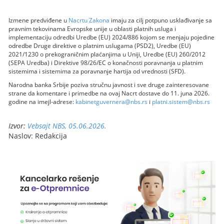
Izmene predviđene u
Nacrtu Zakona
imaju za cilj potpuno usklađivanje sa
pravnim tekovinama Evropske unije u oblasti platnih usluga i
implementaciju odredbi Uredbe (EU) 2024/886 kojom se menjaju pojedine
odredbe Druge direktive o platnim uslugama (PSD2), Uredbe (EU)
2021/1230 o prekograničnim plaćanjima u Uniji, Uredbe (EU) 260/2012
(SEPA Uredba) i Direktive 98/26/EC o konačnosti poravnanja u platnim
sistemima i sistemima za poravnanje hartija od vrednosti (SFD).
Narodna banka Srbije poziva stručnu javnost i sve druge zainteresovane
strane da komentare i primedbe na ovaj Nacrt dostave do 11. juna 2026.
godine na imejl-adrese:
kabinetguvernera@nbs.rs
i
platni.sistem@nbs.rs
Izvor:
Vebsajt NBS, 05.06.2026.
Naslov: Redakcija