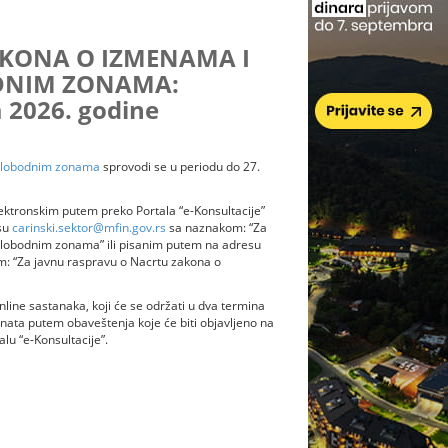
AKONA O IZMENAMA I
DNIM ZONAMA:
a 2026. godine
slobodnim zonama
sprovodi se u periodu do 27.
elektronskim putem preko Portala “e-Konsultacije”
esu
carinski.sektor@mfin.gov.rs
sa naznakom: “Za
lobodnim zonama” ili pisanim putem na adresu
m: “Za javnu raspravu o Nacrtu zakona o
line sastanaka, koji će se održati u dva termina
nata putem obaveštenja koje će biti objavljeno na
alu “e-Konsultacije”.