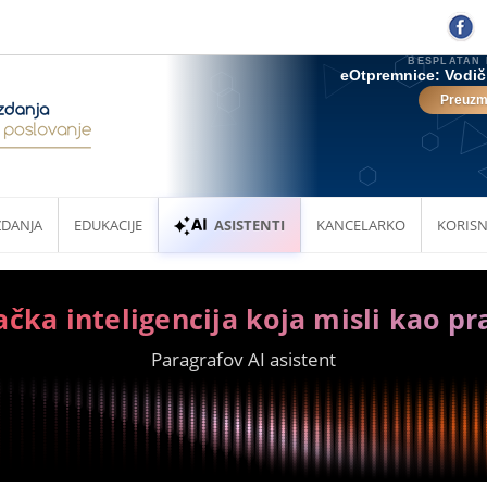
ZDANJA
EDUKACIJE
ASISTENTI
KANCELARKO
KORISN
ačka inteligencija koja misli kao pr
Paragrafov AI asistent