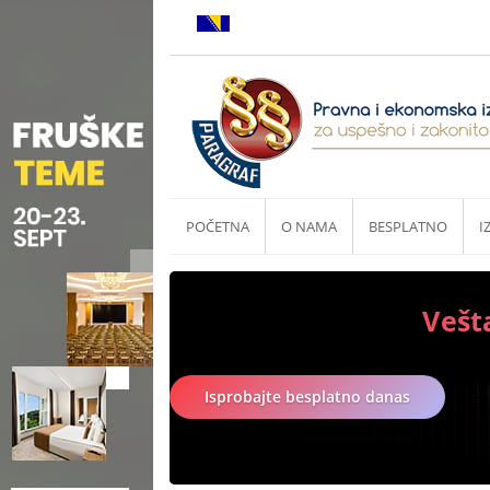
POČETNA
O NAMA
BESPLATNO
I
Vešt
Isprobajte besplatno danas