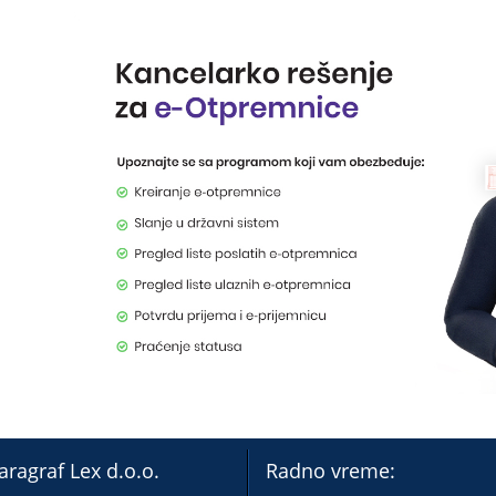
aragraf Lex d.o.o.
Radno vreme: