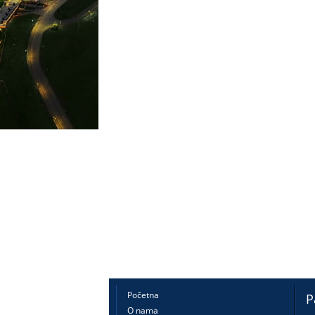
Početna
P
O nama