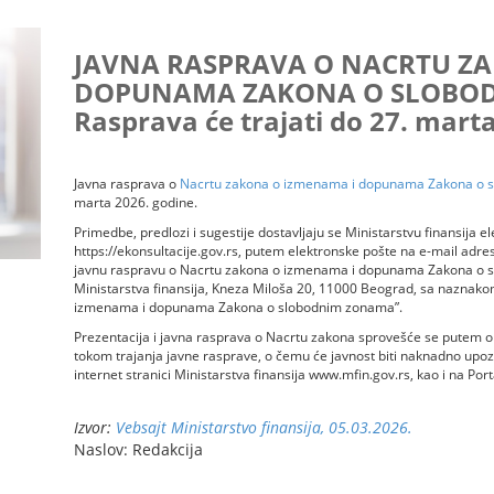
JAVNA RASPRAVA O NACRTU Z
DOPUNAMA ZAKONA O SLOBO
Rasprava će trajati do 27. mart
Javna rasprava o
Nacrtu zakona o izmenama i dopunama Zakona o 
marta 2026. godine.
Primedbe, predlozi i sugestije dostavljaju se Ministarstvu finansija 
https://ekonsultacije.gov.rs, putem elektronske pošte na e-mail adr
javnu raspravu o Nacrtu zakona o izmenama i dopunama Zakona o s
Ministarstva finansija, Kneza Miloša 20, 11000 Beograd, sa naznako
izmenama i dopunama Zakona o slobodnim zonama”.
Prezentacija i javna rasprava o Nacrtu zakona sprovešće se putem on
tokom trajanja javne rasprave, o čemu će javnost biti naknadno upoz
internet stranici Ministarstva finansija www.mfin.gov.rs, kao i na Port
Izvor:
Vebsajt Ministarstvo finansija, 05.03.2026.
Naslov: Redakcija