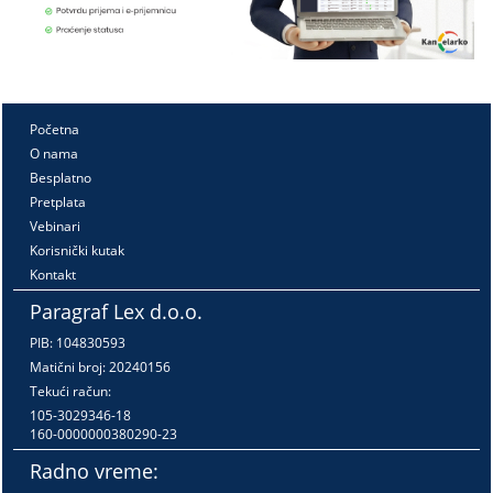
Početna
O nama
Besplatno
Pretplata
Vebinari
Korisnički kutak
Kontakt
Paragraf Lex d.o.o.
PIB: 104830593
Matični broj: 20240156
Tekući račun:
105-3029346-18
160-0000000380290-23
Radno vreme: