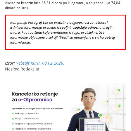
Akciza za kerozin biće 86,31 dinara po kilogramu, a za gasna ulja 74,04
dinara po litru.
Kompanija Paragraf Lex ne preuzima odgovornost za tačnost i
istinitost informacija prenetih iz spoljnih sadržaja odnosno drugih
izvora, kao i za štetu koja eventualno iz toga, proistekne. Sve
informacije objavljene u sekciji "Vesti" su namenjene u svrhu opšteg
informisanja.
Izvor:
Vebsajt Kurir, 08.02.2026.
Naslov: Redakcija