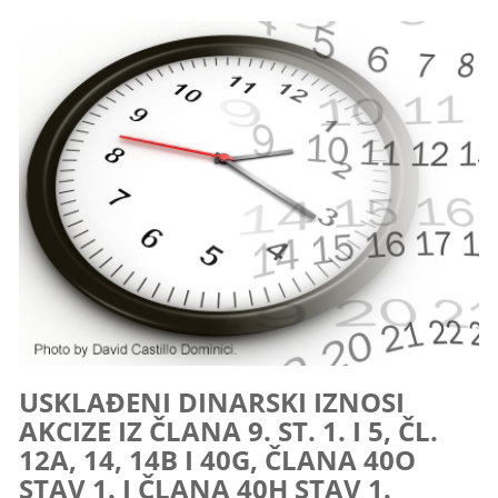
USKLAĐENI DINARSKI IZNOSI
AKCIZE IZ ČLANA 9. ST. 1. I 5, ČL.
12A, 14, 14B I 40G, ČLANA 40O
STAV 1. I ČLANA 40H STAV 1.