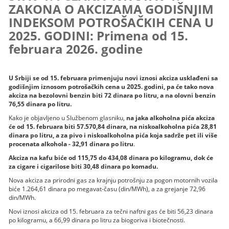
ZAKONA O AKCIZAMA GODIŠNJIM
INDEKSOM POTROŠAČKIH CENA U
2025. GODINI: Primena od 15.
februara 2026. godine
U Srbiji se od 15. februara primenjuju novi iznosi akciza usklađeni sa
godišnjim iznosom potrošačkih cena u 2025. godini, pa će tako nova
akciza na bezolovni benzin biti 72 dinara po litru, a na olovni benzin
76,55 dinara po litru.
Kako je objavljeno u Službenom glasniku,
na jaka alkoholna pića akciza
će od 15. februara biti 57.570,84 dinara, na niskoalkoholna pića 28,81
dinara po litru, a za pivo i niskoalkoholna pića koja sadrže pet ili više
procenata alkohola - 32,91 dinara po litru
.
Akciza na kafu biće od 115,75 do 434,08 dinara po kilogramu, dok će
za cigare i cigarilose biti 30,48 dinara po komadu.
Nova akciza za prirodni gas za krajnju potrošnju za pogon motornih vozila
biće 1.264,61 dinara po megavat-času (din/MWh), a za grejanje 72,96
din/MWh.
Novi iznosi akciza od 15. februara za tečni naftni gas će biti 56,23 dinara
po kilogramu, a 66,99 dinara po litru za biogoriva i biotečnosti.